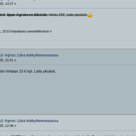
25, 14:27 »
ird -lipun Agroksen bileisiin
. Hinta 25€, laita yksäriä
 10:53 kirjoittanut sweetbitterbrat
»
 @ Agros: Liisa kinkyihmemaassa
25, 21:51 »
iin hintaan 25 € kpl. Laita yksäriä.
 @ Agros: Liisa kinkyihmemaassa
25, 12:38 »