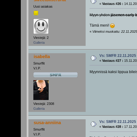
«
Vastaus #26 :
14.11.20
Uusi asiakas
Myyn yhden
jäsenen early b
Tämä meni!
«
Viimeksi muokattu: 22.11.2025,
Viestejä: 2
Galleria
Vs: SMFR 22.11.2025
isabella
«
Vastaus #27 :
15.11.20
Smurffit
V.I.P.
Myynnissä kaksi lippua bileis
Viestejä: 2308
Galleria
Vs: SMFR 22.11.2025
susa-anniina
«
Vastaus #28 :
17.11.20
Smurffit
V.I.P.