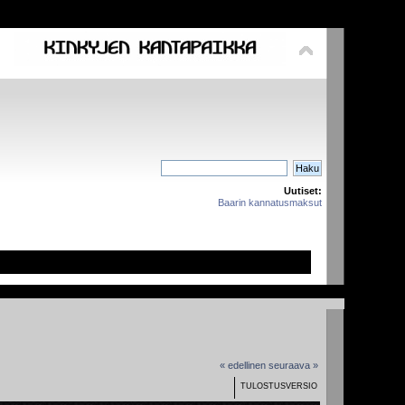
Uutiset:
Baarin kannatusmaksut
« edellinen
seuraava »
TULOSTUSVERSIO