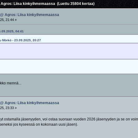
Agros: Liisa kinkyihmemaassa (Luettu 35804 kertaa)
 @ Agros: Liisa kinkyihmemaassa
25, 21:44 »
4.09.2025, 04:41
tu Mörkö - 23.09.2025, 20:27
kko mennä...
 @ Agros: Liisa kinkyihmemaassa
25, 23:33 »
in nyt ostamalla jäsenyyden, voi ostaa suoraan vuoden 2026 jäsenyyden ja se on vo
jäseneksi jos kyseessä on kokonaan uusi jäsen).