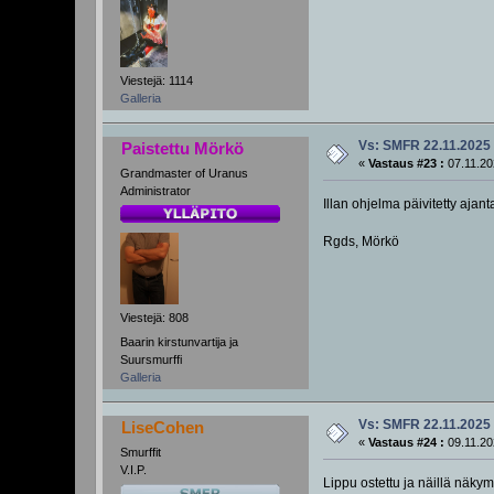
Viestejä: 1114
Galleria
Vs: SMFR 22.11.2025
Paistettu Mörkö
«
Vastaus #23 :
07.11.20
Grandmaster of Uranus
Administrator
Illan ohjelma päivitetty ajant
Rgds, Mörkö
Viestejä: 808
Baarin kirstunvartija ja
Suursmurffi
Galleria
Vs: SMFR 22.11.2025
LiseCohen
«
Vastaus #24 :
09.11.20
Smurffit
V.I.P.
Lippu ostettu ja näillä näky