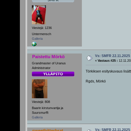
Viestejä: 1236
Untermensch
Galleria
Vs: SMFR 22.11.2025
Paistettu Mörkö
«
Vastaus #25 :
12.11.20
Grandmaster of Uranus
Administrator
Törkiksen esityskuvaus lisätt
Rgds, Mörkö
Viestejä: 808
Baarin kirstunvartija ja
Suursmurffi
Galleria
Vs: SMFR 22.11.2025
sweetbitterbrat