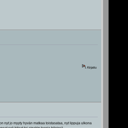
Kirjattu
on nyt jo myyty hyvän matkaa toistasataa, nyt lippuja ulkona
at syö hitaat tai ainakin tacoja bileissä.