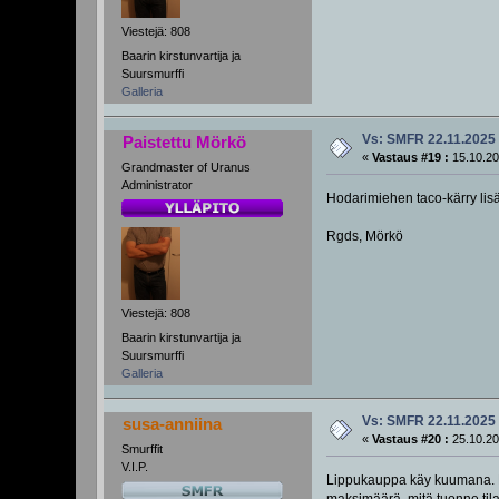
Viestejä: 808
Baarin kirstunvartija ja
Suursmurffi
Galleria
Vs: SMFR 22.11.2025
Paistettu Mörkö
«
Vastaus #19 :
15.10.20
Grandmaster of Uranus
Administrator
Hodarimiehen taco-kärry lisät
Rgds, Mörkö
Viestejä: 808
Baarin kirstunvartija ja
Suursmurffi
Galleria
Vs: SMFR 22.11.2025
susa-anniina
«
Vastaus #20 :
25.10.20
Smurffit
V.I.P.
Lippukauppa käy kuumana. Käv
maksimäärä, mitä tuonne tilaa