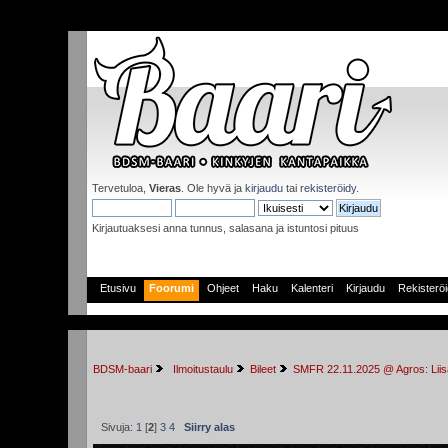
Tervetuloa,
Vieras
. Ole hyvä ja
kirjaudu
tai
rekisteröidy
.
Kirjautuaksesi anna tunnus, salasana ja istuntosi pituus
Etusivu
Foorumi
Ohjeet
Haku
Kalenteri
Kirjaudu
Rekisterö
BDSM-baari
 Ilmoitustaulu
Bileet
SMFR 22.11.2025 @ Agros: Lii
Sivuja:
1
[
2
]
3
4
Siirry alas