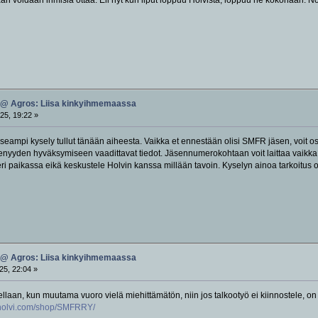
 @ Agros: Liisa kinkyihmemaassa
25, 19:22 »
ampi kysely tullut tänään aiheesta. Vaikka et ennestään olisi SMFR jäsen, voit os
jäsenyyden hyväksymiseen vaadittavat tiedot. Jäsennumerokohtaan voit laittaa vaikka p
i paikassa eikä keskustele Holvin kanssa millään tavoin. Kyselyn ainoa tarkoitus on 
 @ Agros: Liisa kinkyihmemaassa
25, 22:04 »
tellaan, kun muutama vuoro vielä miehittämätön, niin jos talkootyö ei kiinnostele,
//holvi.com/shop/SMFRRY/