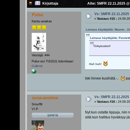
Kirjoittaja
Aihe: SMFR 22.11.2025 @ 
Vs: SMFR 22.11.2025
Pulse
«
Vastaus #15 :
24.09.20
Kanta-asiakas
Lainaus käyttäjältä: Mazete - 2
Lainaus käyttäjältä: Paistet
Törkyteatteri!
Viestejä: 444
Pulse est 7\3\2011 bdsmbaari
Huh huh!
Galleria
Iski hirvee kusihätä.-..
pa
Vs: SMFR 22.11.2025
susa-anniina
«
Vastaus #16 :
24.09.20
Smurffit
V.I.P.
Nyt kun ostatte lippuja, ni
siitä kun hallitus hyväksyy 