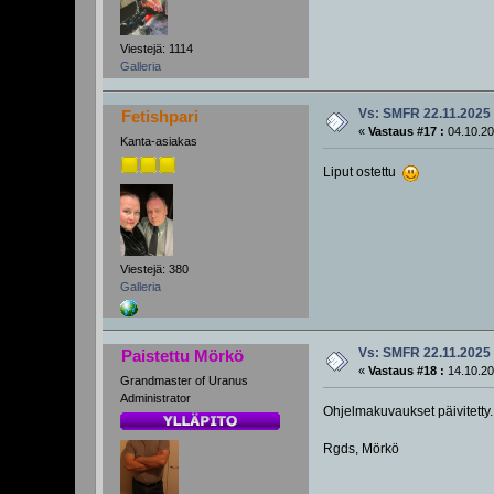
Viestejä: 1114
Galleria
Vs: SMFR 22.11.2025
Fetishpari
«
Vastaus #17 :
04.10.20
Kanta-asiakas
Liput ostettu
Viestejä: 380
Galleria
Vs: SMFR 22.11.2025
Paistettu Mörkö
«
Vastaus #18 :
14.10.20
Grandmaster of Uranus
Administrator
Ohjelmakuvaukset päivitetty. 
Rgds, Mörkö