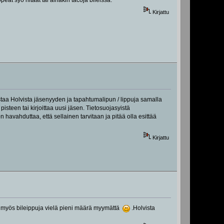
Kirjattu
taa Holvista jäsenyyden ja tapahtumalipun / lippuja samalla
isteen tai kirjoittaa uusi jäsen. Tietosuojasyistä
havahduttaa, että sellainen tarvitaan ja pitää olla esittää
Kirjattu
 on myös bileippuja vielä pieni määrä myymättä
.Holvista