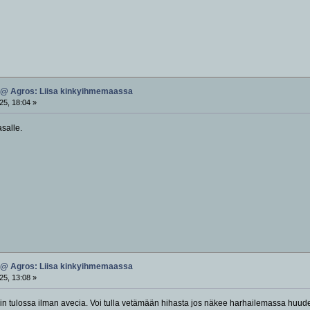
 @ Agros: Liisa kinkyihmemaassa
25, 18:04 »
asalle.
 @ Agros: Liisa kinkyihmemaassa
25, 13:08 »
min tulossa ilman avecia. Voi tulla vetämään hihasta jos näkee harhailemassa huude