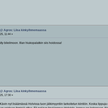
 @ Agros: Liisa kinkyihmemaassa
25, 11:44 »
ty bileilmoon. Illan hiukopalatkin siis hoidossa!
 @ Agros: Liisa kinkyihmemaassa
25, 17:30 »
in nyt lisäämässä Holvissa tuon jälkimyyntiin tarkoitetun kiintiön. Koska lippuja 
n voidaan ihmisiä ottaa. Eli nyt kun liput loppuu Holvista, loppuu ne kokonaan. Nope