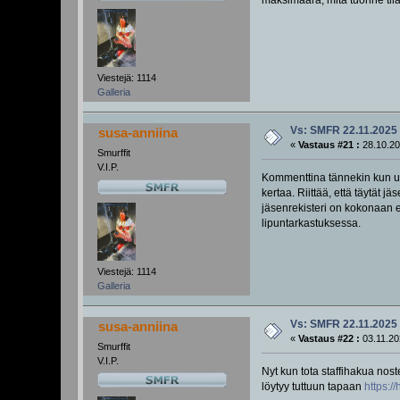
Viestejä: 1114
Galleria
Vs: SMFR 22.11.2025
susa-anniina
«
Vastaus #21 :
28.10.20
Smurffit
V.I.P.
Kommenttina tännekin kun use
kertaa. Riittää, että täytät 
jäsenrekisteri on kokonaan er
lipuntarkastuksessa.
Viestejä: 1114
Galleria
Vs: SMFR 22.11.2025
susa-anniina
«
Vastaus #22 :
03.11.20
Smurffit
V.I.P.
Nyt kun tota staffihakua nos
löytyy tuttuun tapaan
https: