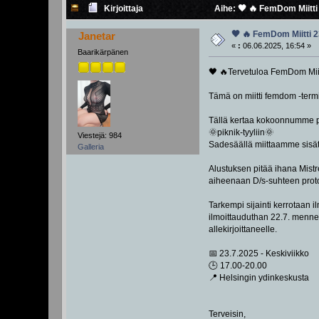
Kirjoittaja
Aihe: 🖤 🔥 FemDom Miitti
🖤 🔥 FemDom Miitti 2
Janetar
«
:
06.06.2025, 16:54 »
Baarikärpänen
🖤 🔥Tervetuloa FemDom Miit
Tämä on miitti femdom -termi
Tällä kertaa kokoonnumme 
🌞piknik-tyyliin🌞
Viestejä: 984
Sadesäällä miittaamme sisät
Galleria
Alustuksen pitää ihana Mistr
aiheenaan D/s-suhteen proto
Tarkempi sijainti kerrotaan il
ilmoittauduthan 22.7. menn
allekirjoittaneelle.
📅 23.7.2025 - Keskiviikko
🕒 17.00-20.00
📍 Helsingin ydinkeskusta
Terveisin,