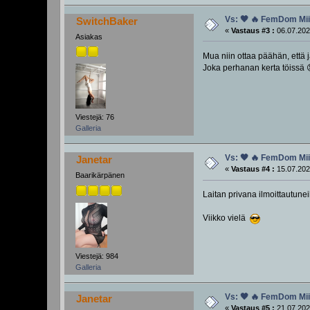
Vs: 🖤 🔥 FemDom Miit
SwitchBaker
«
Vastaus #3 :
06.07.202
Asiakas
Mua niin ottaa päähän, että 
Joka perhanan kerta töissä 
Viestejä: 76
Galleria
Vs: 🖤 🔥 FemDom Miit
Janetar
«
Vastaus #4 :
15.07.202
Baarikärpänen
Laitan privana ilmoittautunei
Viikko vielä
Viestejä: 984
Galleria
Vs: 🖤 🔥 FemDom Miit
Janetar
«
Vastaus #5 :
21.07.202