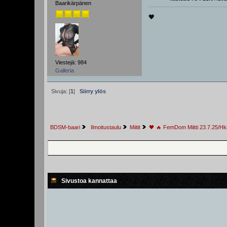
Baarikärpänen
🖤
Viestejä: 984
Galleria
Sivuja: [
1
]
Siirry ylös
BDSM-baari
 Ilmoitustaulu
Miitit
🖤 🔥 FemDom Miitti 23.7.25/Hk
Sivustoa kannattaa