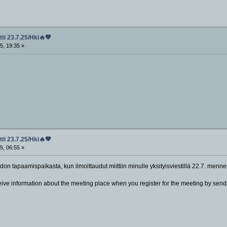
ti 23.7.25/Hki🔥🖤
5, 19:35 »
ti 23.7.25/Hki🔥🖤
5, 06:55 »
don tapaamispaikasta, kun ilmoittaudut miittiin minulle yksityisviestillä 22.7. menne
ceive information about the meeting place when you register for the meeting by se