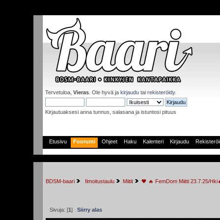
Tervetuloa,
Vieras
. Ole hyvä ja
kirjaudu
tai
rekisteröidy
.
Kirjautuaksesi anna tunnus, salasana ja istuntosi pituus
Etusivu
Foorumi
Ohjeet
Haku
Kalenteri
Kirjaudu
Rekisterö
BDSM-baari
 Ilmoitustaulu
Miitit
🖤 🔥 FemDom Miitti 23.7.25/Hki
Sivuja: [
1
]
Siirry alas