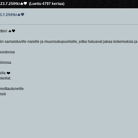
 23.7.25/Hki🔥🖤 (Luettu 4797 kertaa)
3.7.25/Hki🔥🖤
tiin! 🔥🖤
in samaistuville naisille ja muunsukupuolisille, jotka haluavat jakaa kokemuksia ja
puistossa
iloissa.
ella ❤️
kollat.
moittautuneille.
essä