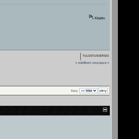
Kirjattu
TULOSTUSVERSIO
« edellinen
seuraava »
Siirry: