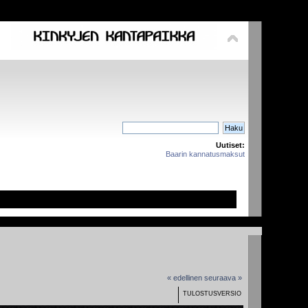
Uutiset:
Baarin kannatusmaksut
« edellinen
seuraava »
TULOSTUSVERSIO