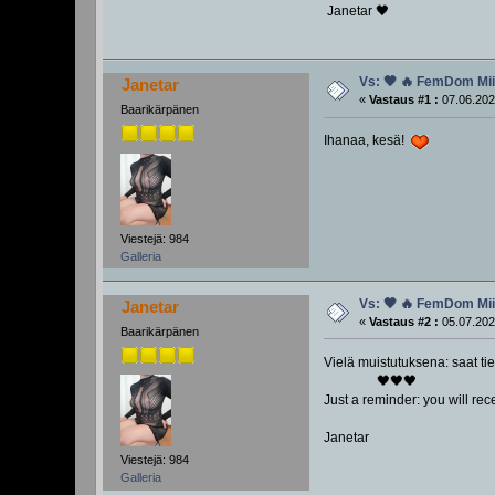
Janetar 🖤
Vs: 🖤 🔥 FemDom Miit
Janetar
«
Vastaus #1 :
07.06.202
Baarikärpänen
Ihanaa, kesä!
Viestejä: 984
Galleria
Vs: 🖤 🔥 FemDom Miit
Janetar
«
Vastaus #2 :
05.07.202
Baarikärpänen
Vielä muistutuksena: saat tie
🖤🖤🖤
Just a reminder: you will re
Janetar
Viestejä: 984
Galleria