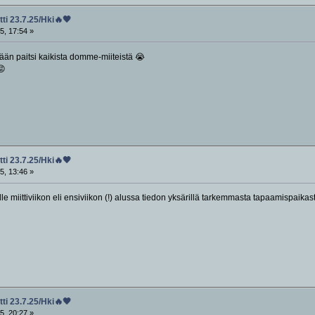
ti 23.7.25/Hki🔥🖤
5, 17:54 »
jään paitsi kaikista domme-miiteistä 😭
😡
ti 23.7.25/Hki🔥🖤
5, 13:46 »
lle miittiviikon eli ensiviikon (!) alussa tiedon yksärillä tarkemmasta tapaamispaikast
ti 23.7.25/Hki🔥🖤
5, 20:27 »