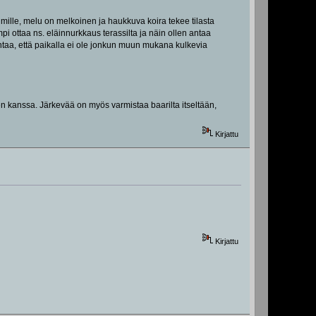
äimille, melu on melkoinen ja haukkuva koira tekee tilasta
 ottaa ns. eläinnurkkaus terassilta ja näin ollen antaa
oi antaa, että paikalla ei ole jonkun muun mukana kulkevia
en kanssa. Järkevää on myös varmistaa baarilta itseltään,
Kirjattu
Kirjattu