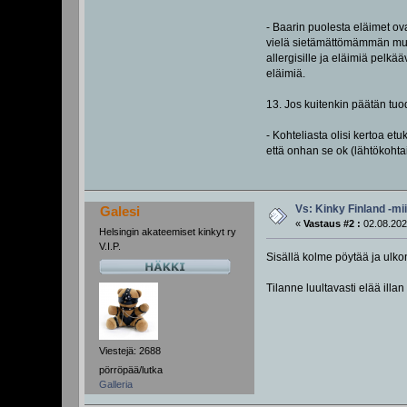
- Baarin puolesta eläimet ova
vielä sietämättömämmän muill
allergisille ja eläimiä pelkää
eläimiä.
13. Jos kuitenkin päätän tu
- Kohteliasta olisi kertoa e
että onhan se ok (lähtökohtais
Vs: Kinky Finland -mi
Galesi
«
Vastaus #2 :
02.08.202
Helsingin akateemiset kinkyt ry
V.I.P.
Sisällä kolme pöytää ja ulko
Tilanne luultavasti elää illan
Viestejä: 2688
pörröpää/lutka
Galleria