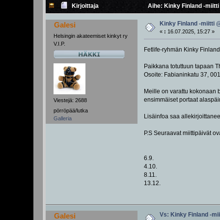
Kirjoittaja
Aihe: Kinky Finland -miitt
Kinky Finland -miitti
Galesi
«
:
16.07.2025, 15:27 »
Helsingin akateemiset kinkyt ry
V.I.P.
Fetlife-ryhmän Kinky Finland 
Paikkana totuttuun tapaan Th
Osoite: Fabianinkatu 37, 00
Meille on varattu kokonaan b
ensimmäiset portaat alaspäin.
Viestejä: 2688
pörröpää/lutka
Lisäinfoa saa allekirjoittanee
Galleria
P.S Seuraavat miittipäivät ov
6.9.
4.10.
8.11.
13.12.
Vs: Kinky Finland -mi
Galesi