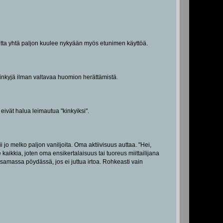
utta yhtä paljon kuulee nykyään myös etunimen käyttöä.
akinkyjä ilman valtavaa huomion herättämistä.
 eivät halua leimautua "kinkyiksi".
 jo melko paljon vaniljoita. Oma aktiivisuus auttaa. "Hei,
kaikkia, joten oma ensikertalaisuus tai tuoreus miittailijana
 samassa pöydässä, jos ei juttua irtoa. Rohkeasti vain