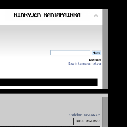
Uutiset:
Baarin kannatusmaksut
« edellinen
seuraava »
TULOSTUSVERSIO