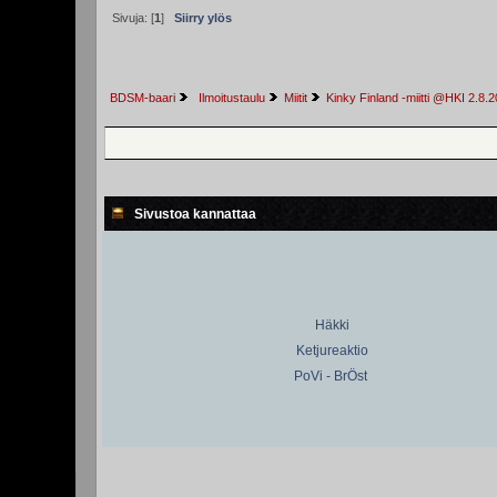
Sivuja: [
1
]
Siirry ylös
BDSM-baari
 Ilmoitustaulu
Miitit
Kinky Finland -miitti @HKI 2.8.
Sivustoa kannattaa
Häkki
Ketjureaktio
PoVi - BrÖst