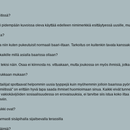
itissä?
ni pidempään kuvoissa oleva käyttää edelleen nimimerkkiä esittäytyessä uusille, m
ua?
ua niin kuten pukeutuisit normaali baari-iltaan. Tarkoitus on kuitenkin tavata kanss
aikille millä asialla baarissa ollaan?
et tekisi näin. Osaa ei kiinnosta ns. vittuakaan, mutta joukossa on myös ihmisiä, jotka
orukkaan mukaan?
iittailijat spottaavat helpommin uusia tyyppejä kuin myöhemmin jolloin baarissa pyörii
miitissä" on erittäin hyvä tapa saada ihmiset huomioimaan sinua. Kaikki eivät tunne 
vakiokävijöiden sosiaalisuudessa on erovaisuuksia, ei tarvitse siis istua koko iltaa
viin.
aikki ovat?
rmasti sisäpihalla sijaitsevalla terassilla
läimiä?