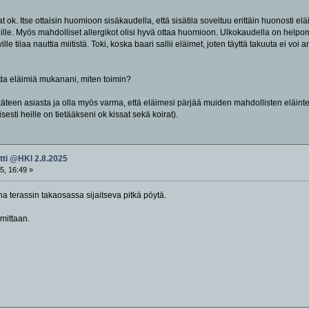
t ok. Itse ottaisin huomioon sisäkaudella, että sisätila soveltuu erittäin huonosti el
e. Myös mahdolliset allergikot olisi hyvä ottaa huomioon. Ulkokaudella on helpompi
ville tilaa nauttia miitistä. Toki, koska baari sallii eläimet, joten täyttä takuuta ei v
oda eläimiä mukanani, miten toimin?
tukäteen asiasta ja olla myös varma, että eläimesi pärjää muiden mahdollisten eläint
esti heille on tietääkseni ok kissat sekä koirat).
itti @HKI 2.8.2025
5, 16:49 »
na terassin takaosassa sijaitseva pitkä pöytä.
 mittaan.