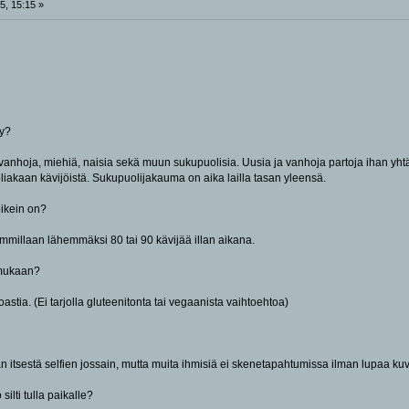
5, 15:15 »
äy?
 vanhoja, miehiä, naisia sekä muun sukupuolisia. Uusia ja vanhoja partoja ihan yhtä 
oliakaan kävijöistä. Sukupuolijakauma on aika lailla tasan yleensä.
oikein on?
mmillaan lähemmäksi 80 tai 90 kävijää illan aikana.
 mukaan?
 toastia. (Ei tarjolla gluteenitonta tai vegaanista vaihtoehtoa)
n itsestä selfien jossain, mutta muita ihmisiä ei skenetapahtumissa ilman lupaa kuv
silti tulla paikalle?