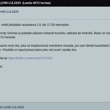
i @HKI 2.8.2025 (Luettu 4972 kertaa)
 @HKI 2.8.2025
-miitti järkätään lauantaina 2.8. klo 17.00 eteenpäin.
irsty Scholar ja paikalle pääsee helposti bussilla, ratikalla tai metrolla. Baari o
170 Helsinki
aarin isoin tila, joka on käytännössä mahdoton missata, jos vain lähdet baaritiskiä 
 Pöydillä on laput joissa lukee joko red scarf, varattu tms.
lta tai
https://fetlife.com/events/1781632
at:
itti @HKI 2.8.2025