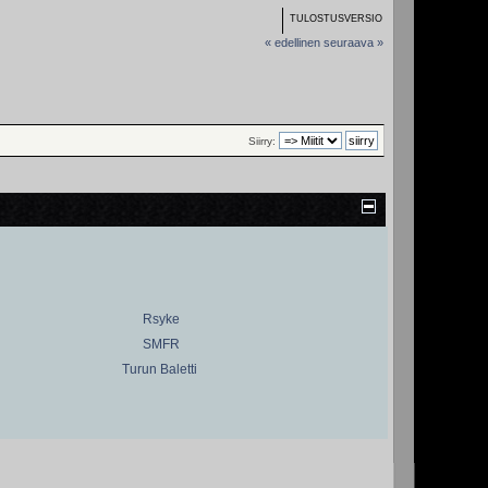
TULOSTUSVERSIO
« edellinen
seuraava »
Siirry:
Rsyke
SMFR
Turun Baletti