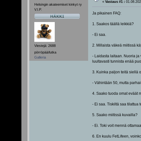
«
Vastaus #1 :
01.08.202
Helsingin akateemiset kinkyt ry
V.I.P.
Ja pikainen FAQ:
1. Saakos täällä leikkiä?
- Ei saa.
2. Millaista väkeä miitissä k
Viestejä: 2688
pörröpää/lutka
- Laidasta laitaan. Nuoria ja
Galleria
luultavasti tunnista enää pu
3. Kuinka paljon teitä siellä 
- Vähintään 50, mutta parhai
4. Saako tuoda omat eväät
- Ei saa. Tiskiltä saa tilattua
5. Saako miitissä kuvailla?
- Ei. Toki voit mennä ottamaa
6. En kuulu FetLifeen, voinko 