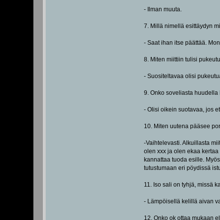
- Ilman muuta.
7. Millä nimellä esittäydyn mi
- Saat ihan itse päättää. Mo
8. Miten miittiin tulisi pukeut
- Suositeltavaa olisi pukeut
9. Onko soveliasta huudella k
- Olisi oikein suotavaa, jos 
10. Miten uutena pääsee p
-Vaihtelevasti. Alkuillasta m
olen xxx ja olen ekaa kertaa 
kannattaa tuoda esille. Myös 
tutustumaan eri pöydissä istu
11. Iso sali on tyhjä, missä k
- Lämpöisellä kelillä aivan va
12. Onko ok ottaa mukaan e