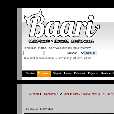
Tervetuloa,
Vieras
. Ole hyvä ja
kirjaudu
tai
rekisteröidy
.
Kirjautuaksesi anna tunnus, salasana ja istuntosi pituus
Etusivu
Foorumi
Ohjeet
Haku
Kalenteri
Kirjaudu
Rekisterö
BDSM-baari
 Ilmoitustaulu
Miitit
Kinky Finland -miitti @HKI 2.8.20
Sivuja: [
1
]
Siirry alas