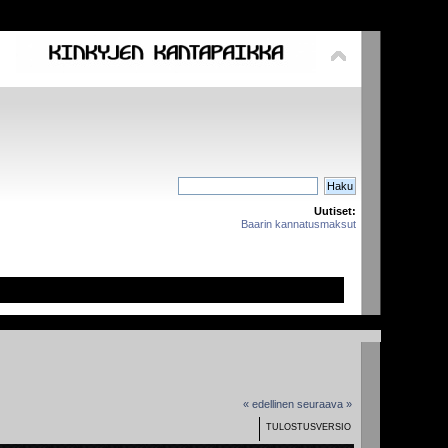
Uutiset:
Baarin kannatusmaksut
« edellinen
seuraava »
TULOSTUSVERSIO