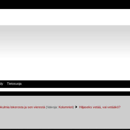
idy
Tietosuoja
kulmia lokerosta ja sen vierestä
(Valvoja:
Kolumnisti
)
Hiljaseks vetää, vai vetääkö?