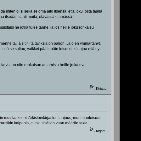
ä miten olisi sekä se oma aito itsensä, että joku josta täällä
htaa itseään saati muita, elävässä elämässä.
uistaisi ne jotka tulee tänne, ja jos heille joku rohkaisu
n.
 menneitä, ja sit niitä taviksia on paljon. Ja olen ymmärtänyt,
 että se sattuu, vaikkei päällepäin toiset ehkä tajua että nyt
arvitaan niin rohkaisun antamista heille jotka ovat
Kirjattu
nkin muistaakseni. Arkiston/kirjaston laajuus, monimuotoisuus
ruuttikin kalpenis, ei toki sisällön vaan määrän takia.
Kirjattu