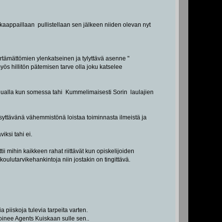
 kaappaillaan pullistellaan sen jälkeen niiden olevan nyt
ärtämättömien ylenkatseinen ja tylyttävä asenne "
s hillitön pätemisen tarve olla joku katselee
 muualla kun somessa tahi Kummelimaisesti Sorin laulajien
eksyttävänä vähemmistönä loistaa toiminnasta ilmeistä ja
ksi tahi ei.
tii mihin kaikkeen rahat riittävät kun opiskelijoiden
koulutarvikehankintoja niin jostakin on tingittävä.
a piiskoja tulevia tarpeita varten.
soinee Agents Kuiskaan sulle sen..