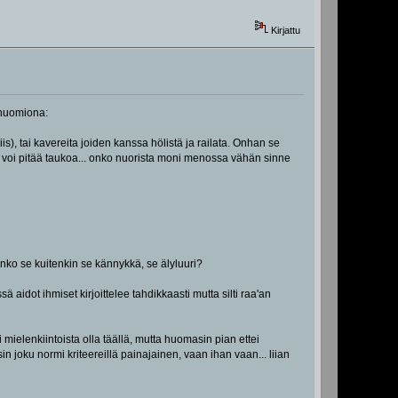
Kirjattu
 huomiona:
), tai kavereita joiden kanssa hölistä ja railata. Onhan se
ä ei voi pitää taukoa... onko nuorista moni menossa vähän sinne
 onko se kuitenkin se kännykkä, se älyluuri?
ä aidot ihmiset kirjoittelee tahdikkaasti mutta silti raa'an
i mielenkiintoista olla täällä, mutta huomasin pian ettei
sin joku normi kriteereillä painajainen, vaan ihan vaan... liian