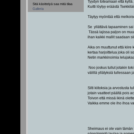
Tyydyn toteamaan että kyllä. K
Sitä käsittelyä saa mitä tilaa
Kuitti löytyy eräästä Tsekki
Galleria
Täytyy myöntää että melkoise
Se yllättävä tapaaminen sai
Tässä lajissa paljon on muut
ihan kaikki mallit saadaan si
Aika on muuttunut että kiire 
kertaa harjoittelua joka oli 
Netin markkinoimia lelujakaa
Noo joskus tullut jotakin t
välillä yllätyksiä tullessaan
Silti kiitoksia ja arvostusta 
jotain vaatteet päältä pois ac
Toivon että missä ikinä olet
Vaikka emme ole iho ihoa va
Sheimaus ei ole vain tämän b
näppäimistö laulaa ja somessa