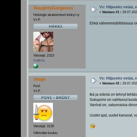
Vs: Hiljaseks vetää, 
NaughtyGorgeous
«
Vastaus #1 :
29.07.202
Helsingin akateemiset kinkyt ry
V.I.P.
Ehkä vähemmistöfobisuus on
Viestejä: 2323
Galleria
Vs: Hiljaseks vetää, 
stoge
«
Vastaus #2 :
29.07.202
PoVi
V.I.P.
Ikä ja elämä on tehnyt tehtä
Sukupolvi on vaihtunut tuo
Vanhat on, satunnaisia dinos
Uudet ajat, uudet kanavat, v
Viestejä: 3130
Väkivalta kuuluu