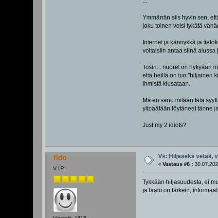
...
Ymmärrän siis hyvin sen, että
joku toinen voisi tykätä vähä
Internet ja kännykkä ja tieto
voitaisiin antaa siinä alussa
Tosin... nuoret on nykyään mon
että heillä on tuo "hiljainen 
ihmistä kiusataan.
Mä en sano mitään tätä syytt
ylipäätään löytäneet tänne ja
Just my 2 idiots?
Vs: Hiljaseks vetää, 
fido
«
Vastaus #6 :
30.07.202
V.I.P.
Tykkään hiljasuudesta, ei mua
ja laatu on tärkein, informaat
Viestejä: 1813