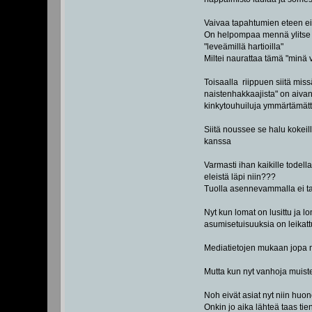
Vaivaa tapahtumien eteen ei 
On helpompaa mennä ylitse si
"leveämillä hartioilla"
Miltei naurattaa tämä "minä va
Toisaalla riippuen siitä mis
naistenhakkaajista" on aivan
kinkytouhuiluja ymmärtämätt
Siitä noussee se halu kokeil
kanssa
Varmasti ihan kaikille todell
eleistä läpi niin???
Tuolla asennevammalla ei tak
Nyt kun lomat on lusittu ja l
asumisetuisuuksia on leikattu 
Mediatietojen mukaan jopa mar
Mutta kun nyt vanhoja muiste
Noh eivät asiat nyt niin huon
Onkin jo aika lähteä taas ti