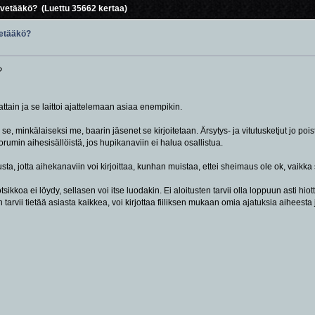
i vetääkö? (Luettu 35662 kertaa)
vetääkö?
?
ttain ja se laittoi ajattelemaan asiaa enempikin.
se, minkälaiseksi me, baarin jäsenet se kirjoitetaan. Ärsytys- ja vitutusketjut jo poist
rumin aihesisällöistä, jos hupikanaviin ei halua osallistua.
sta, jotta aihekanaviin voi kirjoittaa, kunhan muistaa, ettei sheimaus ole ok, vaikka s
sikkoa ei löydy, sellasen voi itse luodakin. Ei aloitusten tarvii olla loppuun asti hiot
tarvii tietää asiasta kaikkea, voi kirjottaa fiiliksen mukaan omia ajatuksia aiheesta 