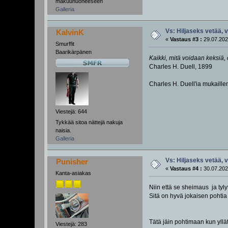
makuuhuoneeseen
Galleria
Vs: Hiljaseks vetää, 
KalvinK
«
Vastaus #3 :
29.07.202
Smurffit
Baarikärpänen
Kaikki, mitä voidaan keksiä, 
Charles H. Duell, 1899
Charles H. Duell'ia mukaillen:
Viestejä: 644
Tykkää sitoa nättejä nakuja
naisia.
Galleria
Vs: Hiljaseks vetää, 
Punisher
«
Vastaus #4 :
30.07.202
Kanta-asiakas
Niin että se sheimaus ja tyly
Sitä on hyvä jokaisen pohti
Tätä jäin pohtimaan kun yllä
Viestejä: 283