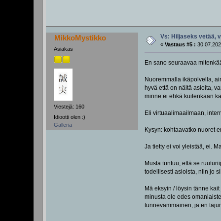
Vs: Hiljaseks vetää, 
MikkoMystikko
«
Vastaus #5 :
30.07.202
Asiakas
En sano seuraavaa mitenkään
Nuoremmalla ikäpolvella, ain
hyvä että on näitä asioita, v
minne ei ehkä kuitenkaan k
Viestejä: 160
Eli virtuaalimaailmaan, interne
Idiootti olen :)
Galleria
Kysyn: kohtaavatko nuoret en
Ja tietty ei voi yleistää, ei
Musta tuntuu, että se ruuturii
todellisesti asioista, niin jo
Mä eksyin / löysin tänne kait
minusta ole edes omanlaisteni 
tunnevammainen, ja en tajunnu