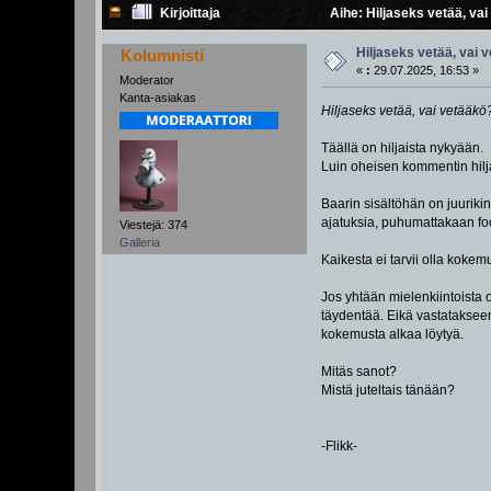
Kirjoittaja
Aihe: Hiljaseks vetää, va
Hiljaseks vetää, vai 
Kolumnisti
«
:
29.07.2025, 16:53 »
Moderator
Kanta-asiakas
Hiljaseks vetää, vai vetääkö
Täällä on hiljaista nykyään.
Luin oheisen kommentin hilja
Baarin sisältöhän on juurikin 
ajatuksia, puhumattakaan foo
Viestejä: 374
Galleria
Kaikesta ei tarvii olla kokemu
Jos yhtään mielenkiintoista ot
täydentää. Eikä vastatakseen 
kokemusta alkaa löytyä.
Mitäs sanot?
Mistä juteltais tänään?
-Flikk-