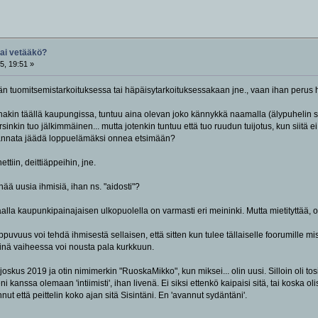
vai vetääkö?
5, 19:51 »
 tuomitsemistarkoituksessa tai häpäisytarkoituksessakaan jne., vaan ihan perus
akin täällä kaupungissa, tuntuu aina olevan joko kännykkä naamalla (älypuhelin siis
arsinkin tuo jälkimmäinen... mutta jotenkin tuntuu että tuo ruudun tuijotus, kun siit
annata jäädä loppuelämäksi onnea etsimään?
ttiin, deittiäppeihin, jne.
ää uusia ihmisiä, ihan ns. "aidosti"?
. Maalla kaupunkipainajaisen ulkopuolella on varmasti eri meininki. Mutta mietityttää,
ppuvuus voi tehdä ihmisestä sellaisen, että sitten kun tulee tällaiselle foorumille miss
 siinä vaiheessa voi nousta pala kurkkuun.
 joskus 2019 ja otin nimimerkin "RuoskaMikko", kun miksei... olin uusi. Silloin oli tos
kanssa olemaan 'intiimisti', ihan livenä. Ei siksi ettenkö kaipaisi sitä, tai koska oli
t että peittelin koko ajan sitä Sisintäni. En 'avannut sydäntäni'.