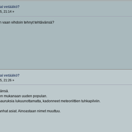
vai vetääkö?
5, 21:14 »
 vaan vihdoin tehnyt tehtävänsä?
vai vetääkö?
5, 21:26 »
vänsä.
den mukanaan uuden populan.
auruksia lukuunottamatta, kadonneet meteoriittien tuhkapilviin.
anhat asiat. Ainoastaan nimet muuttuu.