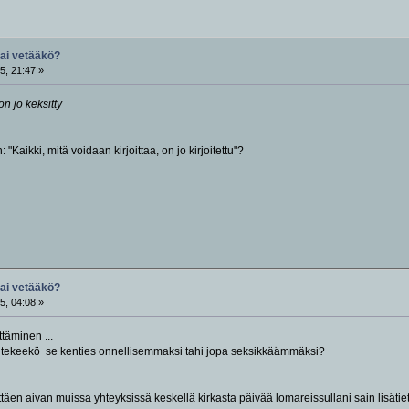
vai vetääkö?
5, 21:47 »
on jo keksitty
 "Kaikki, mitä voidaan kirjoittaa, on jo kirjoitettu"?
vai vetääkö?
5, 04:08 »
ttäminen ...
a tekeekö se kenties onnellisemmaksi tahi jopa seksikkäämmäksi?
ttäen aivan muissa yhteyksissä keskellä kirkasta päivää lomareissullani sain lisäti