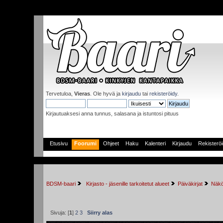
Tervetuloa,
Vieras
. Ole hyvä ja
kirjaudu
tai
rekisteröidy
.
Kirjautuaksesi anna tunnus, salasana ja istuntosi pituus
Etusivu
Foorumi
Ohjeet
Haku
Kalenteri
Kirjaudu
Rekisterö
BDSM-baari
 Kirjasto - jäsenille tarkoitetut alueet
Päiväkirjat
Näkö
Sivuja: [
1
]
2
3
Siirry alas