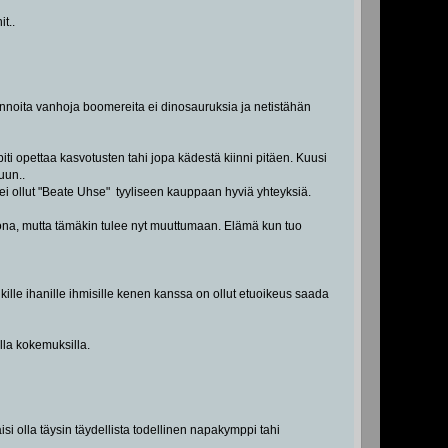
t..
unnoita vanhoja boomereita ei dinosauruksia ja netistähän
piti opettaa kasvotusten tahi jopa kädestä kiinni pitäen. Kuusi
uun..
lei ollut "Beate Uhse" tyyliseen kauppaan hyviä yhteyksiä.
tona, mutta tämäkin tulee nyt muuttumaan. Elämä kun tuo
kaikille ihanille ihmisille kenen kanssa on ollut etuoikeus saada
lla kokemuksilla.
i olla täysin täydellista todellinen napakymppi tahi