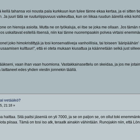
 kellä tahansa voi nousta pala kurkkuun kun tulee tänne ekaa kertaa, ja ei sitten tied
n. Ja juuri tätä se ruuturiippuvuus vaikeuttaa, kun on liikaa ruudun äärellä eikä ko
kone on hienoja asioita. Mutta ne on työkaluja, ei itse se joka me ollaan. Jos tämän m
 jos uskaltavat esitellä itsensä, niin kai tänne nuorempaakin polvea virtaisi enemmä
et joko himokristittyjä ja tosi konservatiiveja vanhoillisia, tai toiseen 'ääripäähän'
kiusaamisen kulttuuri", että ei oteta mukaan kiusattua ja käännetään selkä just silleen
ääkseni, vaan ihan vaan huomiona. Vastakkainasettelu on skeidaa, ja jos me jotain t
 laittaneet edes yhden viestin jonnekin täällä.
vai vetääkö?
5, 21:18 »
 haittaa. Sitä paitsi jäseniä on yli 7000, ja se on paljon se, on ollut toki enemmä
iota piisaa. Tämä on tosi iso atk, teraatk ainakin vähintään. Runojakin niin, että Lön