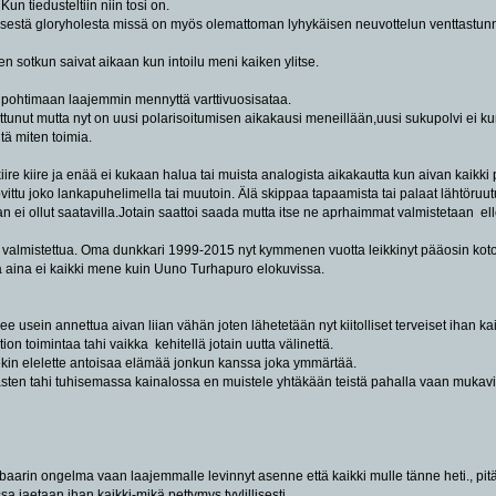
un tiedusteltiin niin tosi on.
läisestä gloryholesta missä on myös olemattoman lyhykäisen neuvottelun venttastunni
n sotkun saivat aikaan kun intoilu meni kaiken ylitse.
 pohtimaan laajemmin mennyttä varttivuosisataa.
tunut mutta nyt on uusi polarisoitumisen aikakausi meneillään,uusi sukupolvi ei k
itä miten toimia.
kiire kiire ja enää ei kukaan halua tai muista analogista aikakautta kun aivan kaikki 
sovittu joko lankapuhelimella tai muutoin. Älä skippaa tapaamista tai palaat lähtöruut
n ei ollut saatavilla.Jotain saattoi saada mutta itse ne aprhaimmat valmistetaan el
oki valmistettua. Oma dunkkari 1999-2015 nyt kymmenen vuotta leikkinyt pääosin ko
 ja aina ei kaikki mene kuin Uuno Turhapuro elokuvissa.
tulee usein annettua aivan liian vähän joten lähetetään nyt kiitolliset terveiset ihan 
tion toimintaa tahi vaikka kehitellä jotain uutta välinettä.
tekin elelette antoisaa elämää jonkun kanssa joka ymmärtää.
sten tahi tuhisemassa kainalossa en muistele yhtäkään teistä pahalla vaan mukavi
aarin ongelma vaan laajemmalle levinnyt asenne että kaikki mulle tänne heti., pitäis
 jaetaan ihan kaikki-mikä pettymys tyylillisesti.