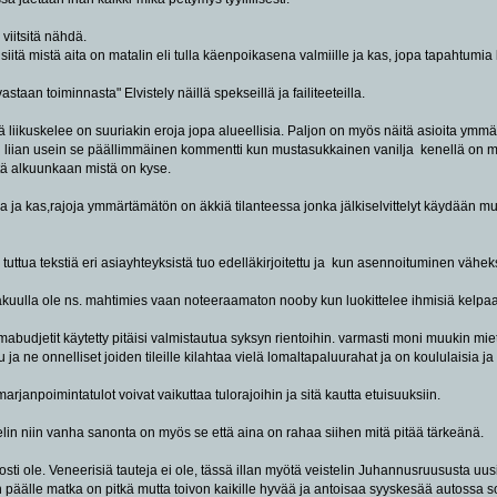
viitsitä nähdä.
itä mistä aita on matalin eli tulla käenpoikasena valmiille ja kas, jopa tapahtumia
staan toiminnasta" Elvistely näillä spekseillä ja failiteeteilla.
sä liikuskelee on suuriakin eroja jopa alueellisia. Paljon on myös näitä asioita ymm
 liian usein se päällimmäinen kommentti kun mustasukkainen vanilja kenellä on myö
ä alkuunkaan mistä on kyse.
la ja kas,rajoja ymmärtämätön on äkkiä tilanteessa jonka jälkiselvittelyt käydään
a tuttua tekstiä eri asiayhteyksistä tuo edelläkirjoitettu ja kun asennoituminen väh
uulla ole ns. mahtimies vaan noteeraamaton nooby kun luokittelee ihmisiä kelpaavi
omabudjetit käytetty pitäisi valmistautua syksyn rientoihin. varmasti moni muukin miet
ja ne onnelliset joiden tileille kilahtaa vielä lomaltapaluurahat ja on koululaisia ja 
janpoimintatulot voivat vaikuttaa tulorajoihin ja sitä kautta etuisuuksiin.
lin niin vanha sanonta on myös se että aina on rahaa siihen mitä pitää tärkeänä.
osti ole. Veneerisiä tauteja ei ole, tässä illan myötä veistelin Juhannusruususta uusi
en päälle matka on pitkä mutta toivon kaikille hyvää ja antoisaa syyskesää autossa 