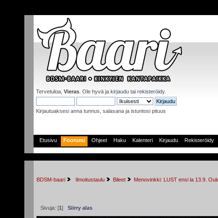
Tervetuloa,
Vieras
. Ole hyvä ja
kirjaudu
tai
rekisteröidy
.
Kirjautuaksesi anna tunnus, salasana ja istuntosi pituus
Etusivu
Foorumi
Ohjeet
Haku
Kalenteri
Kirjaudu
Rekisteröidy
BDSM-baari
 Ilmoitustaulu
Bileet
Menovinkki: LUST ensi la 13.9. Ou
Sivuja: [
1
]
Siirry alas