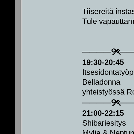
Tiisereitä inst
Tule vapauttam
────୨ৎ─
19:30-20:45
Itsesidontatyöp
Belladonna
yhteistyössä R
────୨ৎ─
21:00-22:15
Shibariesitys
Mylia & Neptun