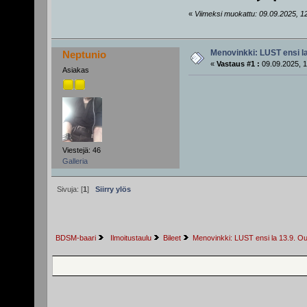
«
Viimeksi muokattu: 09.09.2025, 12:
Menovinkki: LUST ensi la
Neptunio
«
Vastaus #1 :
09.09.2025, 1
Asiakas
Viestejä: 46
Galleria
Sivuja: [
1
]
Siirry ylös
BDSM-baari
 Ilmoitustaulu
Bileet
Menovinkki: LUST ensi la 13.9. O