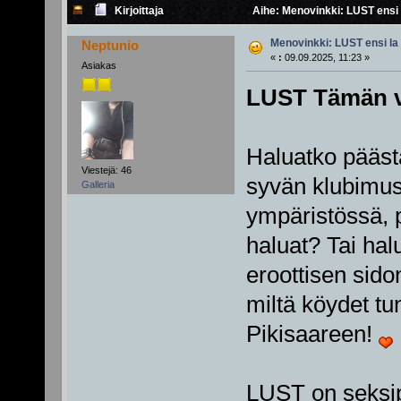
Kirjoittaja
Aihe: Menovinkki: LUST ensi 
Menovinkki: LUST ensi la
Neptunio
«
:
09.09.2025, 11:23 »
Asiakas
LUST Tämän vi
Haluatko pääst
Viestejä: 46
syvän klubimusi
Galleria
ympäristössä, p
haluat? Tai ha
eroottisen sido
miltä köydet tu
Pikisaareen!
LUST on seksipo