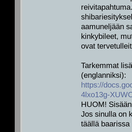
reivitapahtuma. 
shibariesityksel
aamuneljään sa
kinkybileet, mu
ovat tervetulleit
Tarkemmat lisät
(englanniksi):
https://docs
4lxo13g-XUWO
HUOM! Sisäänpä
Jos sinulla on k
täällä baariss