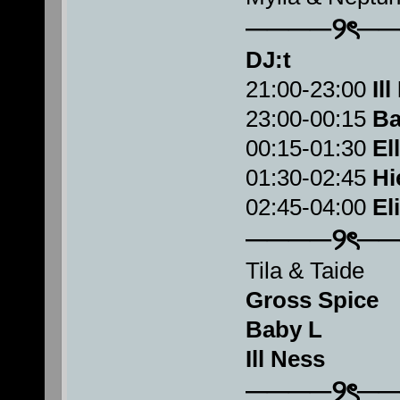
────୨ৎ─
DJ:t
21:00-23:00
Il
23:00-00:15
Ba
00:15-01:30
El
01:30-02:45
Hi
02:45-04:00
El
────୨ৎ─
Tila & Taide
Gross Spice
Baby L
Ill Ness
────୨ৎ─