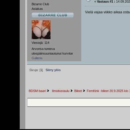
«
Vastaus #1 :
14.09.202
Bizarre Club
Asiakas
Vielä vajaa viikko aikaa ost
Viestejä: 114
Arvonsa tunteva
ulospäinsuuntautunut kurvitar
Galleria
Sivuja: [
1
]
Siirry ylös
BDSM-baari
 Ilmoitustaulu
Bileet
FemKink -bileet 20.9.2025 klo