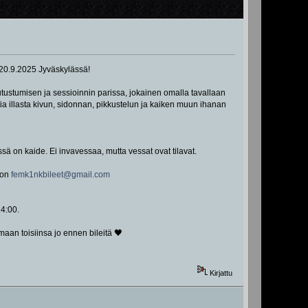
a 20.9.2025 Jyväskylässä!
tustumisen ja sessioinnin parissa, jokainen omalla tavallaan
tia illasta kivun, sidonnan, pikkustelun ja kaiken muun ihanan
ssä on kaide. Ei invavessaa, mutta vessat ovat tilavat.
 on
femk1nkbileet@gmail.com
14:00.
aan toisiinsa jo ennen bileitä 🖤
Kirjattu