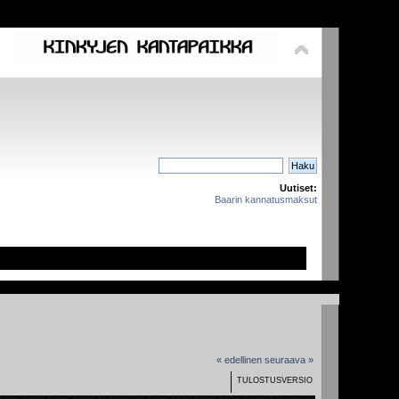
Uutiset:
Baarin kannatusmaksut
« edellinen
seuraava »
TULOSTUSVERSIO