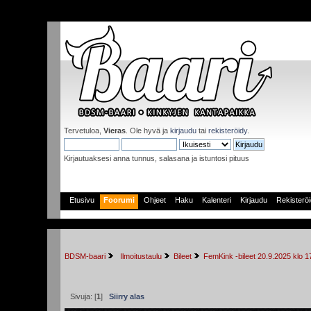
Tervetuloa,
Vieras
. Ole hyvä ja
kirjaudu
tai
rekisteröidy
.
Kirjautuaksesi anna tunnus, salasana ja istuntosi pituus
Etusivu
Foorumi
Ohjeet
Haku
Kalenteri
Kirjaudu
Rekisterö
BDSM-baari
 Ilmoitustaulu
Bileet
FemKink -bileet 20.9.2025 klo 
Sivuja: [
1
]
Siirry alas