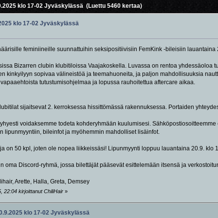
9.2025 klo 17-02 Jyväskylässä (Luettu 5460 kertaa)
.2025 klo 17-02 Jyväskylässä
näärisille feminiineille suunnattuihin seksipositiivisiin FemKink -bileisiin lauantain
ssa Bizarren clubin klubitiloissa Vaajakoskella. Luvassa on rentoa yhdessäoloa tu
seen kinkyilyyn sopivaa välineistöä ja teemahuoneita, ja paljon mahdollisuuksia naut
 vapaaehtoista tutustumisohjelmaa ja lopussa rauhoitettua aftercare aikaa.
ä klubitilat sijaitsevat 2. kerroksessa hissittömässä rakennuksessa. Portaiden yhteyde
si lyhyesti voidaksemme todeta kohderyhmään kuulumisesi. Sähköpostiosoitteemme
n lipunmyyntiin, bileinfot ja myöhemmin mahdolliset lisäinfot.
oja on 50 kpl, joten ole nopea liikkeissäsi! Lipunmyynti loppuu lauantaina 20.9. klo 
n oma Discord-ryhmä, jossa bilettäjät pääsevät esittelemään itsensä ja verkostoitum
lihair, Arette, Halla, Greta, Demsey
22:04 kirjoittanut ChiliHair
»
20.9.2025 klo 17-02 Jyväskylässä