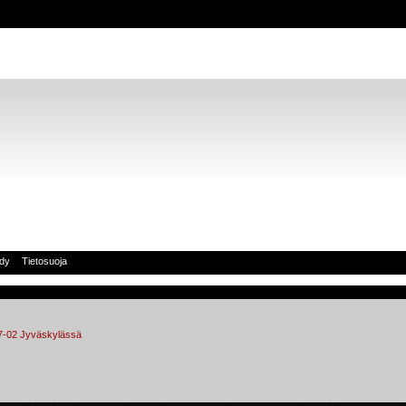
idy
Tietosuoja
17-02 Jyväskylässä 