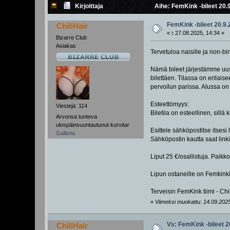
Kirjoittaja
Aihe: FemKink -bileet 20.
FemKink -bileet 20.9
ChiliHair
«
:
27.08.2025, 14:34 »
Bizarre Club
Asiakas
Tervetuloa naisille ja non-bi
Nämä bileet järjestämme uusi
bilettäen. Tilassa on erilai
pervoilun parissa. Alussa on
Esteettömyys:
Viestejä: 114
Biletila on esteellinen, sill
Arvonsa tunteva
ulospäinsuuntautunut kurvitar
Esittele sähköpostitse itse
Galleria
Sähköpostin kautta saat linki
Liput 25 €/osallistuja. Paikk
Lipun ostaneille on Femkinki
Terveisin FemKink tiimi - Chi
«
Viimeksi muokattu: 14.09.2025, 
Vs: FemKink -bileet 
ChiliHair