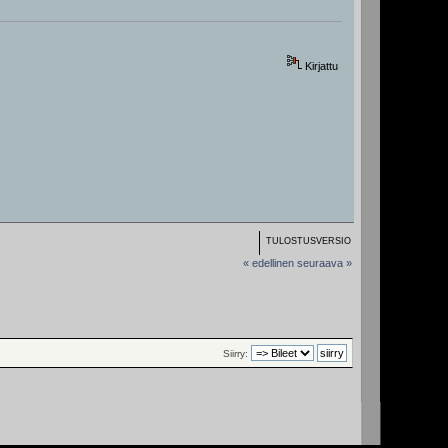
Kirjattu
TULOSTUSVERSIO
« edellinen
seuraava »
Siirry: