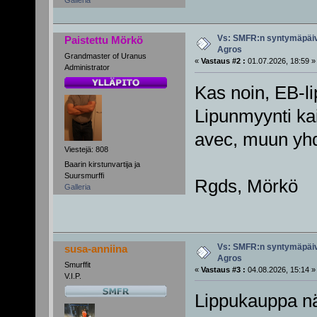
Vs: SMFR:n syntymäpäiv
Paistettu Mörkö
Agros
Grandmaster of Uranus
«
Vastaus #2 :
01.07.2026, 18:59 »
Administrator
Kas noin, EB-li
Lipunmyynti ka
avec, muun yhd
Viestejä: 808
Baarin kirstunvartija ja
Suursmurffi
Rgds, Mörkö
Galleria
Vs: SMFR:n syntymäpäiv
susa-anniina
Agros
Smurffit
«
Vastaus #3 :
04.08.2026, 15:14 »
V.I.P.
Lippukauppa n