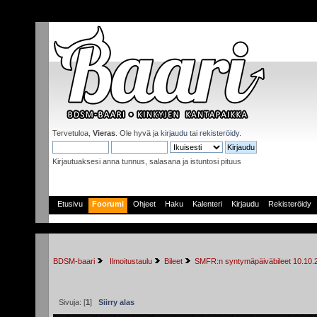
Tervetuloa,
Vieras
. Ole hyvä ja
kirjaudu
tai
rekisteröidy
.
Kirjautuaksesi anna tunnus, salasana ja istuntosi pituus
Etusivu
Foorumi
Ohjeet
Haku
Kalenteri
Kirjaudu
Rekisteröidy
BDSM-baari
 Ilmoitustaulu
Bileet
SMFR:n syntymäpäiväbileet 10.10
Sivuja: [
1
]
Siirry alas