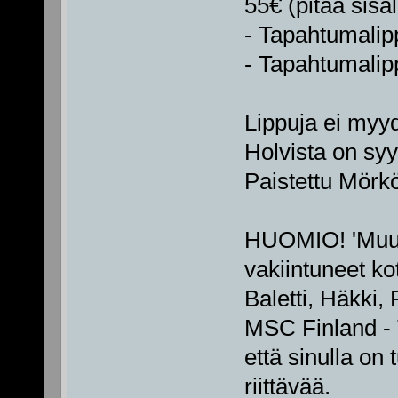
55€ (pitää sis
- Tapahtumali
- Tapahtumalip
Lippuja ei myyd
Holvista on syy
Paistettu Mörkö
HUOMIO! 'Muuks
vakiintuneet ko
Baletti, Häkki,
MSC Finland - 
että sinulla on
riittävää.