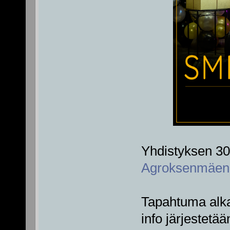
Yhdistyksen 30-
Agroksenmäen H
Tapahtuma alka
info järjestetä