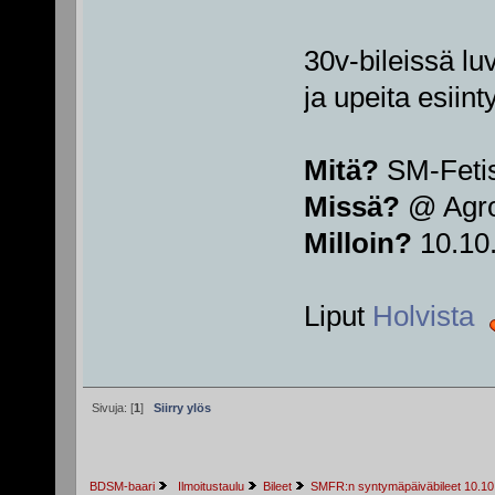
30v-bileissä l
ja upeita esiint
Mitä?
SM-Fetisi
Missä?
@ Agro
Milloin?
10.10
Liput
Holvista
Sivuja: [
1
]
Siirry ylös
BDSM-baari
 Ilmoitustaulu
Bileet
SMFR:n syntymäpäiväbileet 10.1