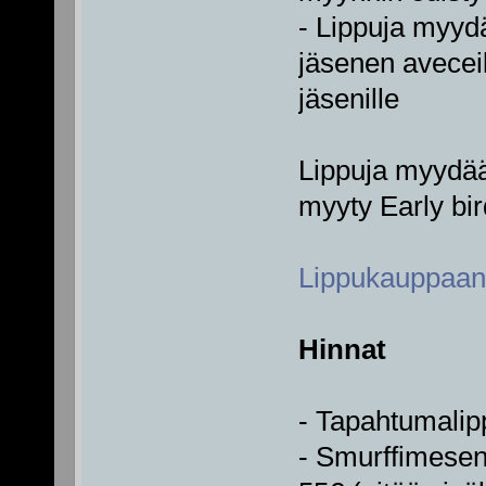
- Lippuja myyd
jäsenen avecei
jäsenille
Lippuja myydää
myyty Early bir
Lippukauppaan
Hinnat
- Tapahtumali
- Smurffimesen