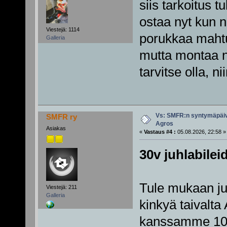
siis tarkoitus t
ostaa nyt kun ni
Viestejä: 1114
porukkaa mahtu
Galleria
mutta montaa nä
tarvitse olla, n
Vs: SMFR:n syntymäpäiv
SMFR ry
Agros
Asiakas
«
Vastaus #4 :
05.08.2026, 22:58 »
30v juhlabileid
Tule mukaan ju
Viestejä: 211
Galleria
kinkyä taivalta
kanssamme 10