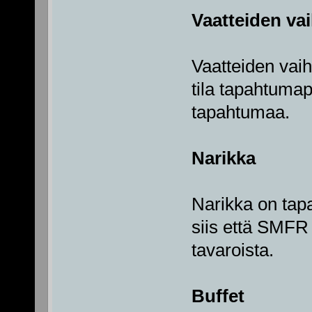
Vaatteiden va
Vaatteiden vaih
tila tapahtuma
tapahtumaa.
Narikka
Narikka on ta
siis että SMFR 
tavaroista.
Buffet