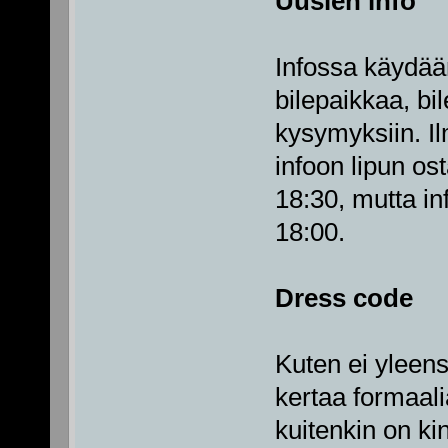
Uusien info
Infossa käydää
bilepaikkaa, bil
kysymyksiin. Il
infoon lipun os
18:30, mutta in
18:00.
Dress code
Kuten ei yleens
kertaa formaal
kuitenkin on ki