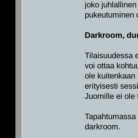
joko juhlallinen
pukeutuminen o
Darkroom, dun
Tilaisuudessa 
voi ottaa kohtu
ole kuitenkaan
erityisesti ses
Juomille ei ole
Tapahtumassa o
darkroom.