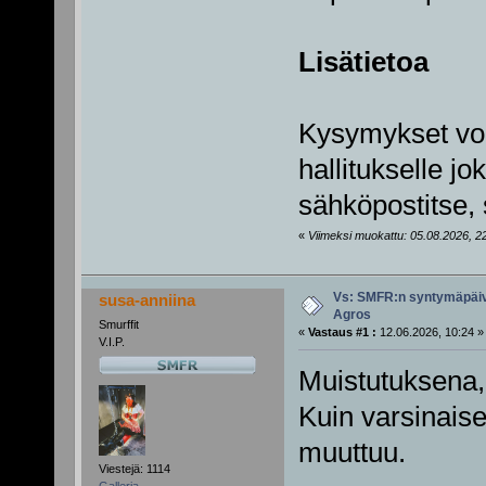
Lisätietoa
Kysymykset voi
hallitukselle jo
sähköpostitse, s
«
Viimeksi muokattu: 05.08.2026, 22:
Vs: SMFR:n syntymäpäiv
susa-anniina
Agros
Smurffit
«
Vastaus #1 :
12.06.2026, 10:24 »
V.I.P.
Muistutuksena,
Kuin varsinaise
muuttuu.
Viestejä: 1114
Galleria