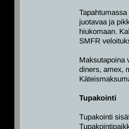
Tapahtumassa on
juotavaa ja pik
hiukomaan. Kahv
SMFR veloituks
Maksutapoina va
diners, amex, m
Käteismaksumah
Tupakointi
Tupakointi sisät
Tupakointipaik