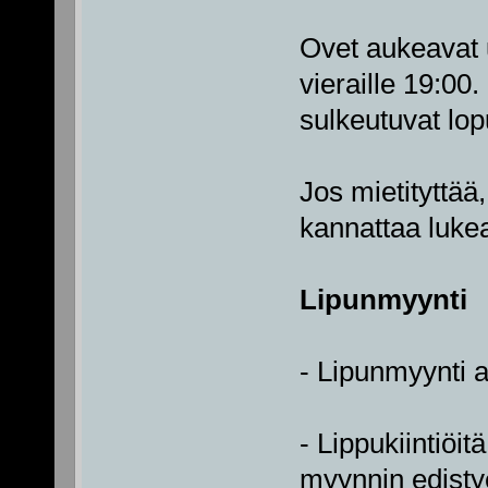
Ovet aukeavat u
vieraille 19:00
sulkeutuvat lopu
Jos mietityttää
kannattaa luk
Lipunmyynti
- Lipunmyynti a
- Lippukiintiöi
myynnin edist