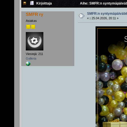
Kirjoittaja
Aihe: SMFR:n syntymäpäiväbi
SMFR:n syntymäpäiväbil
SMFR ry
«
:
25.04.2026, 20:11 »
Asiakas
Viestejä: 211
Galleria