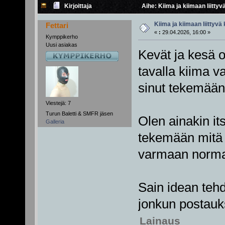
Kirjoittaja
Aihe: Kiima ja kiimaan liittyv
Kiima ja kiimaan liittyvä 
Fettari
«
:
29.04.2026, 16:00 »
Kymppikerho
Uusi asiakas
Kevät ja kesä o
tavalla kiima v
sinut tekemään 
Viestejä: 7
Turun Baletti & SMFR jäsen
Olen ainakin it
Galleria
tekemään mitä i
varmaan normaal
Sain idean tehdä
jonkun postauk
Lainaus