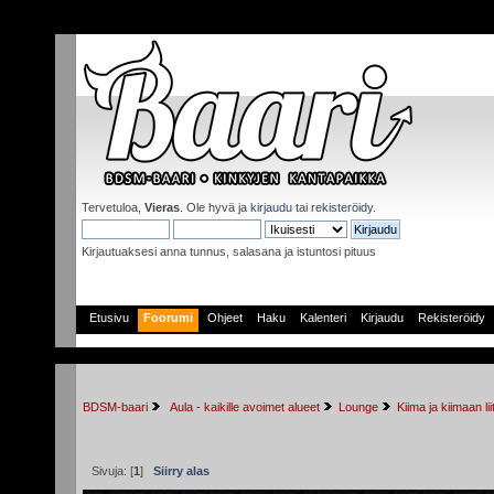
Tervetuloa,
Vieras
. Ole hyvä ja
kirjaudu
tai
rekisteröidy
.
Kirjautuaksesi anna tunnus, salasana ja istuntosi pituus
Etusivu
Foorumi
Ohjeet
Haku
Kalenteri
Kirjaudu
Rekisteröidy
BDSM-baari
 Aula - kaikille avoimet alueet
Lounge
Kiima ja kiimaan lii
Sivuja: [
1
]
Siirry alas