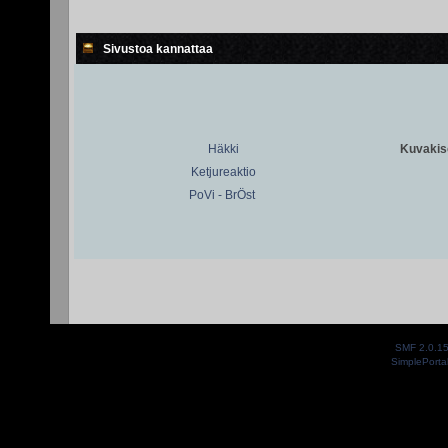
Sivustoa kannattaa
Häkki
Kuvakiso
Ketjureaktio
PoVi - BrÖst
SMF 2.0.1
SimplePorta