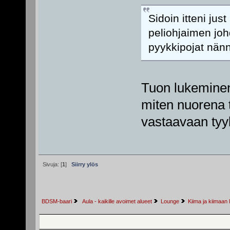
Sidoin itteni jus
peliohjaimen johd
pyykkipojat nänn
Tuon lukeminen 
miten nuorena t
vastaavaan tyyl
Sivuja: [
1
]
Siirry ylös
BDSM-baari
 Aula - kaikille avoimet alueet
Lounge
Kiima ja kiimaan l