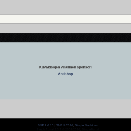
Kuvakisojen virallinen sponsori
Antishop
SMF 2.0.15
|
SMF © 2016
,
Simple Machines
SimplePortal 2.3.7 © 2008-2026, SimplePortal