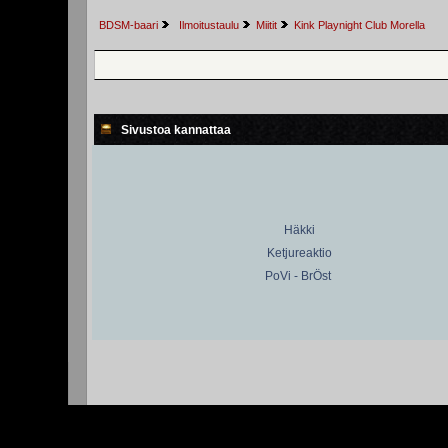
BDSM-baari
 Ilmoitustaulu
Miitit
Kink Playnight Club Morella 
Sivustoa kannattaa
Häkki
Ketjureaktio
PoVi - BrÖst