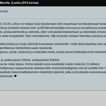
 Morella (Luettu 2075 kertaa)
orella
.00–23.00), johon on helppo tulla tutustumaan kink-maailmaan tai toteuttamaan fanta
lla ja ihastella erilaisia kink- ja BDSM-elementtejä rennossa ja turvallisessa ympär
a, piiskaustelineitä ja välineitä, joten voit päästä kokeilemaan ja näkemään erilaisi
la sekä hengailutila. Näin varmistamme, että sessioita voidaan toteuttaa rauhassa ja h
äyttää piiskaa ja muita välineitä kovempaan sessiointiin, mutta tämä tapahtuu vain j
n tarvittaessa mahdollista saada opastusta.
pissa, uloste, oksennus) ei toteuteta meillä, koska pienet suihkutilat eivät mahdollista
ja sinkkunaiset 15€/hlö, sinkkumiehet 30€/hlö.
autua tai ostaa lippua. Emme päästä uusia asiakkaita sisään enää klo 21 jälkeen.
moittamaan saapumisesta sähköpostilla moreclubhki@gmail.com tai viestillä 044-79
 tavallista tiukemmat/tarkemmin määritellyt säännöt, jotka ovat julkaistu kokonaisuu
uostumusta. 🖤
t