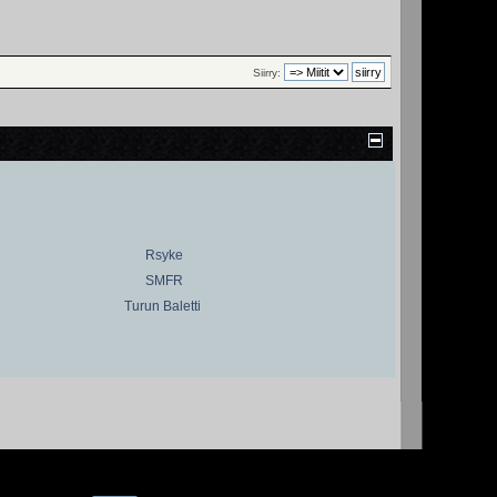
Siirry:
Rsyke
SMFR
Turun Baletti