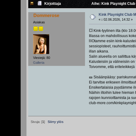
Kirjoittaja
Aihe: Kink Playnight Club
Kink Playnight Club M
Dommerose
«
:
02.06.2026, 14:32 »
Asiakas
💥 Kink-tyylinen ilta (klo 18
Illassa on mahdollisuus kokei
⛓️Otamme esiin kink-kalusteit
sessiopisteet, rauhoittumisti
illan aikana.
Salin alueella on sallittua k
Viestejä: 80
Kalusteisiin ja välineisiin o
Galleria
Toivomme, että eriteleikkejä (
🎫 Sisäänpääsy: pariskunnat 
Ei tarvitse erikseen ilmoitt
Ensikertalaisia pyydämme il
Näihin iltoihin tulee hieman
rajojen kunnioittamista ja s
club-more.com/kinkplaynigh
Sivuja: [
1
]
Siirry ylös