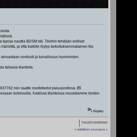
sioita.
istössä.
a tapoja nauttia BDSM:stä. Tiloihin tehdään erilliset
äiriöttä, ja että kaikille löytyy tarkoituksenmukainen tila
a ainoastaan sovitusti ja turvallisuus huomioiden.
 tällaisia tilanteita.
37782 niin saatte osoitetiedot paluupostissa. 💌
dessaan kotisivuilla. Kaikissa tilanteissa noudatamme toisten
Kirjattu
TULOSTUSVERSIO
« edellinen
seuraava »