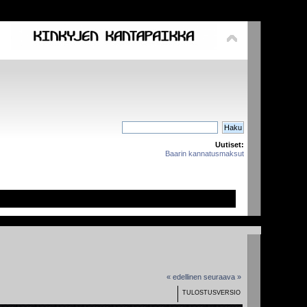
Uutiset:
Baarin kannatusmaksut
« edellinen
seuraava »
TULOSTUSVERSIO