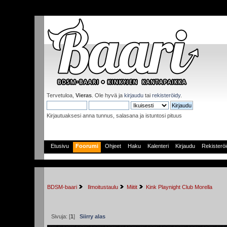
Tervetuloa,
Vieras
. Ole hyvä ja
kirjaudu
tai
rekisteröidy
.
Kirjautuaksesi anna tunnus, salasana ja istuntosi pituus
Etusivu
Foorumi
Ohjeet
Haku
Kalenteri
Kirjaudu
Rekisterö
BDSM-baari
 Ilmoitustaulu
Miitit
Kink Playnight Club Morella 
Sivuja: [
1
]
Siirry alas