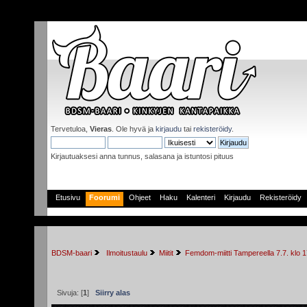
Tervetuloa,
Vieras
. Ole hyvä ja
kirjaudu
tai
rekisteröidy
.
Kirjautuaksesi anna tunnus, salasana ja istuntosi pituus
Etusivu
Foorumi
Ohjeet
Haku
Kalenteri
Kirjaudu
Rekisteröidy
BDSM-baari
 Ilmoitustaulu
Miitit
Femdom-miitti Tampereella 7.7. k
Sivuja: [
1
]
Siirry alas