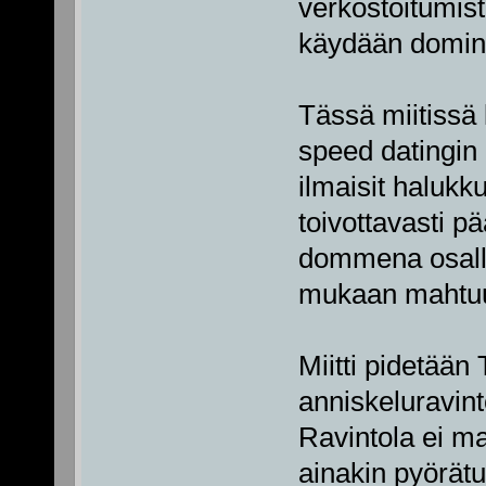
verkostoitumist
käydään domin
Tässä miitissä 
speed datingin
ilmaisit halukku
toivottavasti pä
dommena osallist
mukaan mahtuu
Miitti pidetää
anniskeluravin
Ravintola ei m
ainakin pyörätu