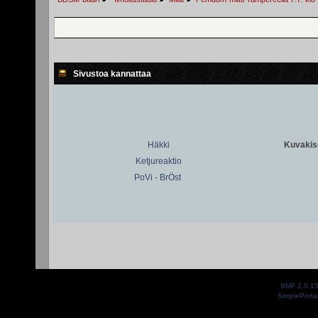
Sivustoa kannattaa
Häkki
Kuvakiso
Ketjureaktio
PoVi - BrÖst
SMF 2.0.1
SimplePorta