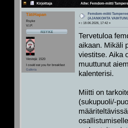
Kirjoittaja
Aihe: Femdom-miitti Tampere
Femdom-miitti Tampereell
TätiHapan
(AJANKOHTA VAIHTUN
Rsyke
«
:
18.06.2026, 17:42 »
V.I.P.
Tervetuloa femd
aikaan. Mikäli p
viestitse. Aika
Viestejä: 1520
muuttunut aiemm
I could eat you for breakfast
Galleria
kalenterisi.
Miitti on tarkoi
(sukupuoli/-puo
määriteltävissä
osallistumisell