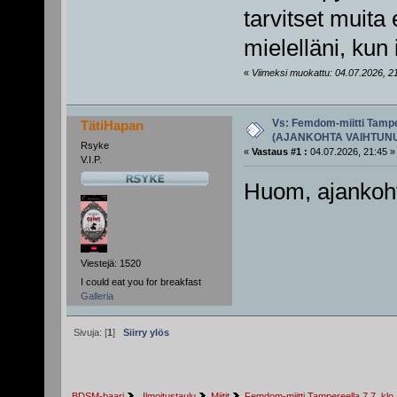
tarvitset muita 
mielelläni, kun 
«
Viimeksi muokattu: 04.07.2026, 21
Vs: Femdom-miitti Tamper
TätiHapan
(AJANKOHTA VAIHTUN
Rsyke
«
Vastaus #1 :
04.07.2026, 21:45 »
V.I.P.
Huom, ajankoht
Viestejä: 1520
I could eat you for breakfast
Galleria
Sivuja: [
1
]
Siirry ylös
BDSM-baari
 Ilmoitustaulu
Miitit
Femdom-miitti Tampereella 7.7. 