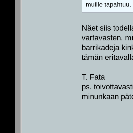
muille tapahtuu.
Näet siis todel
vartavasten, mui
barrikadeja ki
tämän eritavall
T. Fata
ps. toivottavast
minunkaan päte