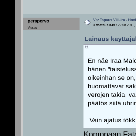
Vs: Tapaus Villi-Ira - Ho
perapervo
«
Vastaus #39 :
22.08.2011, 
Vieras
Lainaus käyttäjä
En näe Iraa Mal
hänen "taisteluss
oikeinhan se on,
huomattavat sako
verojen takia, va
päätös siitä uhr
Vain ajatus tökki
Komppaan Fata 