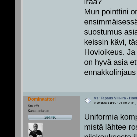
iraa?
Mun pointtini o
ensimmäisessä 
suostumus asia
keissin kävi, t
Hovioikeus. Ja
on hyvä asia et
ennakkolinjaus 
Vs: Tapaus Villi-Ira - Ho
Dominaattori
«
Vastaus #35 :
21.08.2011, 
Smurffit
Kanta-asiakas
Uniformia kompa
mistä lähtee ro
piiskauksesta 