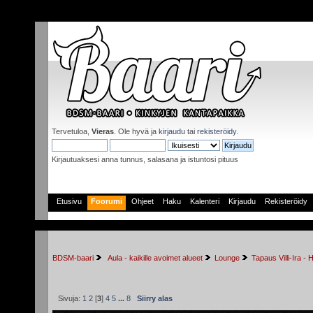
Tervetuloa,
Vieras
. Ole hyvä ja
kirjaudu
tai
rekisteröidy
.
Kirjautuaksesi anna tunnus, salasana ja istuntosi pituus
Etusivu
Foorumi
Ohjeet
Haku
Kalenteri
Kirjaudu
Rekisteröidy
BDSM-baari
 Aula - kaikille avoimet alueet
Lounge
Tapaus Villi-Ira -
Sivuja:
1
2
[
3
]
4
5
...
8
Siirry alas