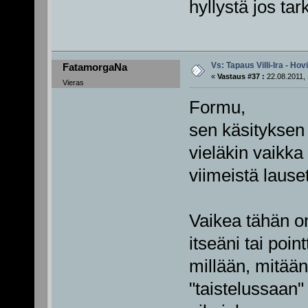
hyllystä jos tar
Vs: Tapaus Villi-Ira - Ho
FatamorgaNa
«
Vastaus #37 :
22.08.2011, 
Vieras
Formu,
sen käsityksen 
vieläkin vaikka
viimeistä lauset
Vaikea tähän on
itseäni tai poi
millään, mitää
"taistelussaan" 