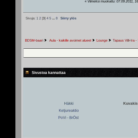
«
Viimeksi muokattu: 07.09.2011, 16
Sivuja:
1
2
[
3
]
4
5
...
8
Siirry ylös
BDSM-baari
 Aula - kaikille avoimet alueet
Lounge
Tapaus Villi-Ira
Sivustoa kannattaa
Häkki
Kuvakiso
Ketjureaktio
PoVi - BrÖst