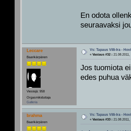
En odota ollenk
seuraavaksi jo
Vs: Tapaus Villi-Ira - Ho
Leccare
«
Vastaus #32 :
21.08.2011, 
Baarikärpänen
Jos tuomiota ei 
edes puhua väk
Viestejä: 958
Orgasmikiduttaja
Galleria
Vs: Tapaus Villi-Ira - Ho
brahma
«
Vastaus #33 :
21.08.2011, 
Baarikärpänen