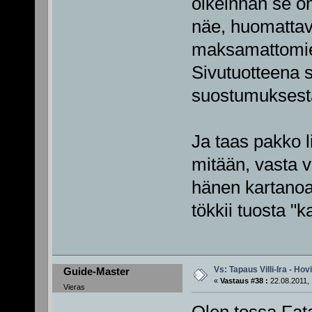
oikeinhan se o
näe, huomattava
maksamattomien
Sivutuotteena si
suostumuksest
Ja taas pakko l
mitään, vasta v
hänen kartanoaa
tökkii tuosta "k
Vs: Tapaus Villi-Ira - Ho
Guide-Master
«
Vastaus #38 :
22.08.2011, 
Vieras