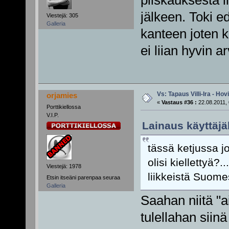
jälkeen. Toki e
Viestejä: 305
Galleria
kanteen joten 
ei liian hyvin a
Vs: Tapaus Villi-Ira - Ho
orjamies
«
Vastaus #36 :
22.08.2011, 
Porttikiellossa
V.I.P.
Lainaus käyttäjä
tässä ketjussa j
olisi kiellettyä?
Viestejä: 1978
liikkeistä Suome
Etsin itseäni parenpaa seuraa
Galleria
Saahan niitä "
tulellahan siinä