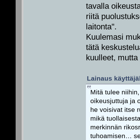
tavalla oikeust
riitä puolustuk
laitonta".
Kuulemasi mu
tätä keskustel
kuulleet, mutt
Lainaus käyttäjäl
Mitä tulee niihin
oikeusjuttuja ja 
he voisivat itse 
mikä tuollaisest
merkinnän rikosre
tuhoamisen… sen 