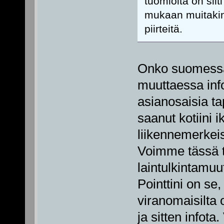
tuomioita on sil
mukaan muitakin
piirteitä.
Onko suomessa t
muuttaessa inf
asianosaisia t
saanut kotiini i
liikennemerkeis
Voimme tässä t
laintulkintamuu
Pointtini on se
viranomaisilta 
ja sitten infota