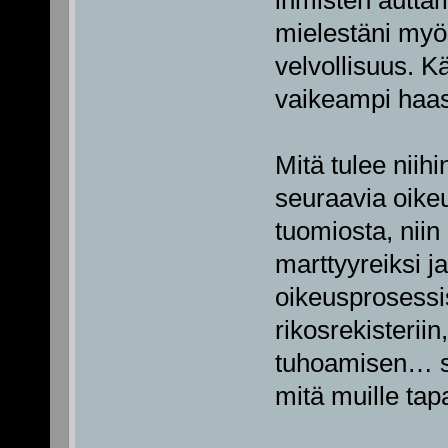
ihmisten autta
mielestäni myö
velvollisuus. K
vaikeampi haas
Mitä tulee niihi
seuraavia oikeu
tuomiosta, niin
marttyyreiksi j
oikeusprosessi
rikosrekisteriin
tuhoamisen… se
mitä muille tap