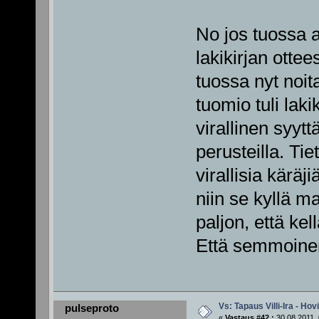
No jos tuossa
lakikirjan ottee
tuossa nyt noit
tuomio tuli lak
virallinen syyt
perusteilla. Ti
virallisia käräj
niin se kyllä m
paljon, että kel
Että semmoine
Vs: Tapaus Villi-Ira - Ho
pulseproto
«
Vastaus #42 :
30.08.2011, 