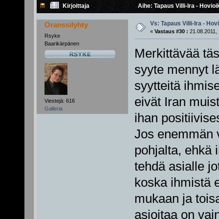
Kirjoittaja
Aihe: Tapaus Villi-Ira - Hovi
Vs: Tapaus Villi-Ira - Ho
Oranssilyhty
«
Vastaus #30 :
21.08.2011, 
Rsyke
Baarikärpänen
Merkittävää täs
syyte mennyt lä
syytteitä ihmis
eivät Iran muist
Viestejä: 616
Galleria
ihan positiivise
Jos enemmän vä
pohjalta, ehkä
tehdä asialle jo
koska ihmistä e
mukaan ja tois
asioitaa on vai