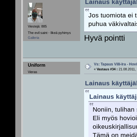
Lainaus käyttäjäl
Jos tuomiota ei t
puhua väkivalta
Viestejä: 885
The evil saint - Ilkeä pyhimys
Hyvä pointti
Galleria
Vs: Tapaus Villi-Ira - Ho
Uniform
«
Vastaus #34 :
21.08.2011, 
Vieras
Lainaus käyttäjä
Lainaus käyttäj
Noniin, tulihan 
Eli myös hovioi
oikeuskirjalli
Tämä on meidän