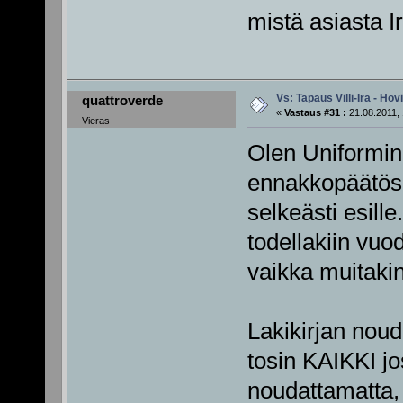
mistä asiasta I
Vs: Tapaus Villi-Ira - Ho
quattroverde
«
Vastaus #31 :
21.08.2011, 
Vieras
Olen Uniformin
ennakkopäätös a
selkeästi esill
todellakiin vu
vaikka muitakin
Lakikirjan noud
tosin KAIKKI jo
noudattamatta, 