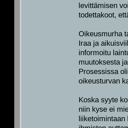
levittämisen vo
todettakoot, ett
Oikeusmurha ta
Iraa ja aikuisv
informoitu lain
muutoksesta ja 
Prosessissa ol
oikeusturvan ka
Koska syyte ko
niin kyse ei mie
liiketoimintaan 