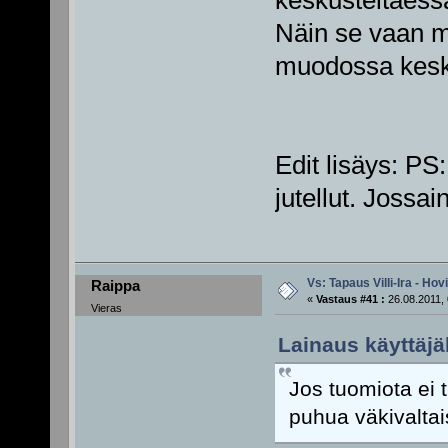
Näin se vaan m
muodossa keskus
Edit lisäys: PS
jutellut. Jossai
Vs: Tapaus Villi-Ira - Ho
Raippa
«
Vastaus #41 :
26.08.2011, 
Vieras
Lainaus käyttäjäl
Jos tuomiota ei t
puhua väkivalta