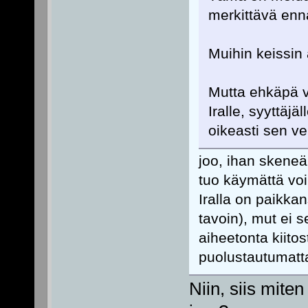
merkittävä enna
Muihin keissin 
Mutta ehkäpä v
Iralle, syyttäjä
oikeasti sen ve
joo, ihan skeneä
tuo käymättä voi
Iralla on paikka
tavoin), mut ei 
aiheetonta kiitost
puolustautumatt
Niin, siis mite