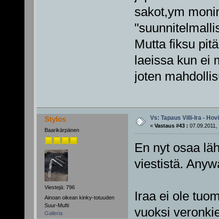
sakot,ym monink
"suunnitelmalli
Mutta fiksu pitä
laeissa kun ei 
joten mahdolli
Vs: Tapaus Villi-Ira - Ho
Stylos
«
Vastaus #43 :
07.09.2011, 
Baarikärpänen
En nyt osaa lä
viestistä. Anyw
Viestejä: 796
Iraa ei ole tuo
Ainoan oikean kinky-totuuden
Suur-Mufti
vuoksi veronki
Galleria