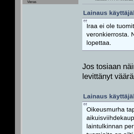
Vieras
Lainaus käyttäjäl
Iraa ei ole tuomi
veronkierrosta. 
lopettaa.
Jos tosiaan näin
levittänyt väär
Lainaus käyttäjäl
Oikeusmurha tapa
aikuisviihdekaup
laintulkinnan pe