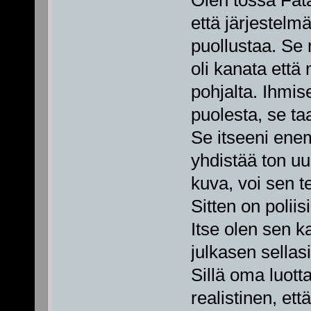
Olen tossa Fata
että järjestelm
puollustaa. Se 
oli kanata että
pohjalta. Ihmise
puolesta, se ta
Se itseeni ene
yhdistää ton uu
kuva, voi sen t
Sitten on poliis
Itse olen sen k
julkasen sellas
Sillä oma luot
realistinen, et