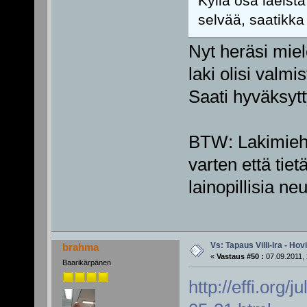
Kyllä osa laeista
selvää, saatikka
Nyt heräsi miel
laki olisi valmi
Saati hyväksyt
BTW: Lakimiehe
varten että tie
lainopillisia neu
Vs: Tapaus Villi-Ira - Ho
brahma
«
Vastaus #50 :
07.09.2011, 
Baarikärpänen
http://effi.org/