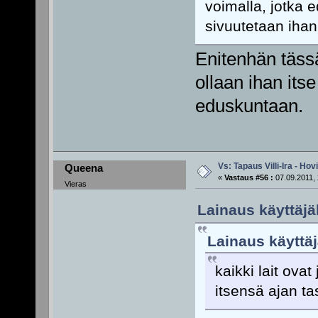
voimalla, jotka e
sivuutetaan ihan 
Enitenhän tässä
ollaan ihan its
eduskuntaan.
Vs: Tapaus Villi-Ira - Ho
Queena
«
Vastaus #56 :
07.09.2011, 
Vieras
Lainaus käyttäjä
Lainaus käyttäjä
kaikki lait ovat 
itsensä ajan ta