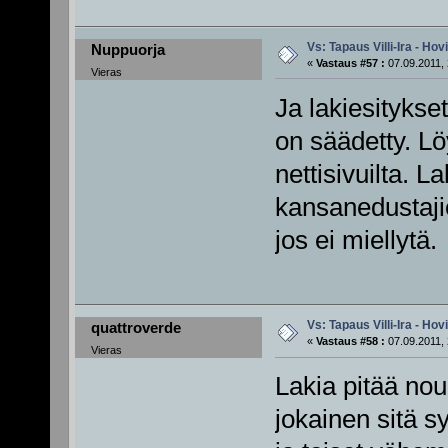
Vs: Tapaus Villi-Ira - Ho
Nuppuorja
«
Vastaus #57 :
07.09.2011, 
Vieras
Ja lakiesitykset
on säädetty. L
nettisivuilta. L
kansanedustaji
jos ei miellytä.
Vs: Tapaus Villi-Ira - Ho
quattroverde
«
Vastaus #58 :
07.09.2011, 
Vieras
Lakia pitää noud
jokainen sitä s