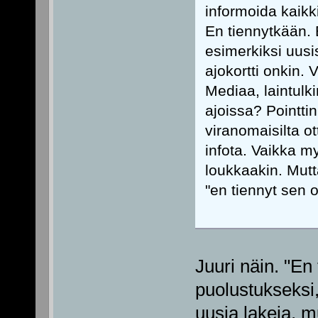
informoida kaikk
En tiennytkään. E
esimerkiksi uusi
ajokortti onkin.
Mediaa, laintulk
ajoissa? Pointti
viranomaisilta ot
infota. Vaikka my
loukkaakin. Mutt
"en tiennyt sen o
Juuri näin. "En
puolustukseksi,
uusia lakeja, m