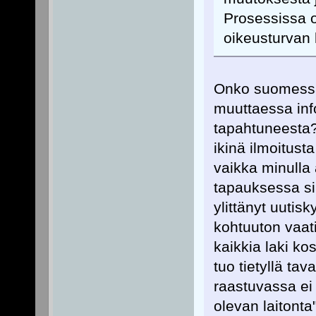
Prosessissa 
oikeusturvan k
Onko suomessa 
muuttaessa inf
tapahtuneesta?
ikinä ilmoitust
vaikka minulla 
tapauksessa sii
ylittänyt uutisk
kohtuuton vaati
kaikkia laki ko
tuo tietyllä ta
raastuvassa ei 
olevan laitonta"