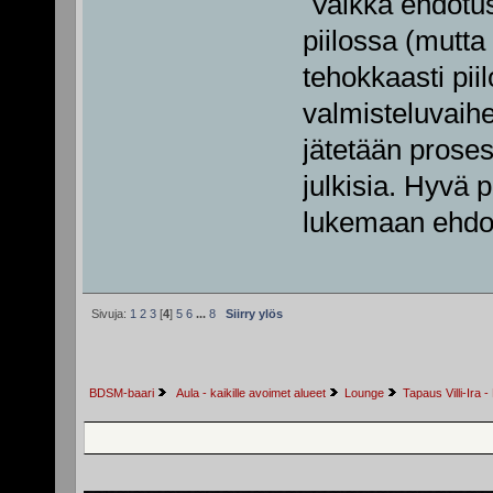
Vaikka ehdotust
piilossa (mutta
tehokkaasti pii
valmisteluvaih
jätetään proses
julkisia. Hyvä 
lukemaan ehdot
Sivuja:
1
2
3
[
4
]
5
6
...
8
Siirry ylös
BDSM-baari
 Aula - kaikille avoimet alueet
Lounge
Tapaus Villi-Ira