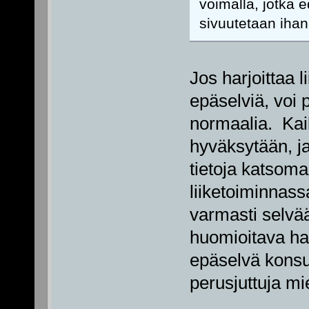
voimalla, jotka e
sivuutetaan ihan 
Jos harjoittaa l
epäselviä, voi 
normaalia. Kaik
hyväksytään, ja
tietoja katsoma
liiketoiminnass
varmasti selvää
huomioitava han
epäselvä konsul
perusjuttuja mi