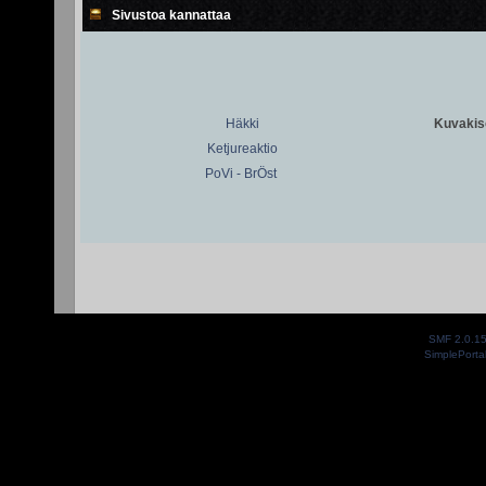
Sivustoa kannattaa
Häkki
Kuvakiso
Ketjureaktio
PoVi - BrÖst
SMF 2.0.1
SimplePorta