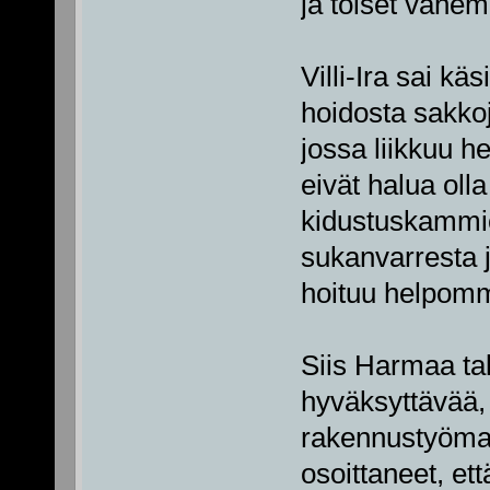
ja toiset vähem
Villi-Ira sai kä
hoidosta sakkoj
jossa liikkuu he
eivät halua ol
kidustuskammio
sukanvarresta j
hoituu helpomm
Siis Harmaa tal
hyväksyttävää,
rakennustyömaa
osoittaneet, et