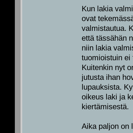
Kun lakia valmi
ovat tekemässä,
valmistautua. 
että tässähän ny
niin lakia valm
tuomioistuin ei 
Kuitenkin nyt o
jutusta ihan ho
lupauksista. Ky
oikeus laki ja 
kiertämisestä.
Aika paljon on 