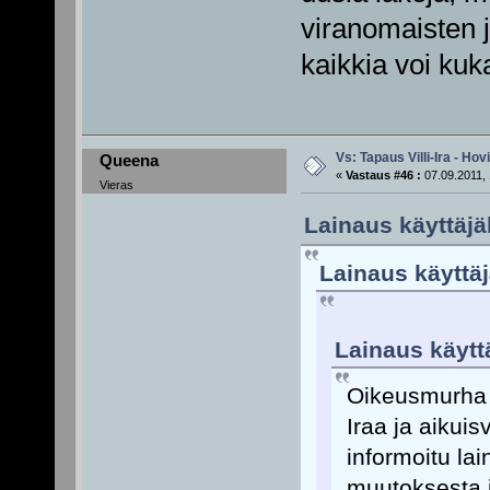
viranomaisten j
kaikkia voi kuka
Vs: Tapaus Villi-Ira - Ho
Queena
«
Vastaus #46 :
07.09.2011, 
Vieras
Lainaus käyttäjäl
Lainaus käyttäj
Lainaus käyttä
Oikeusmurha t
Iraa ja aikui
informoitu la
muutoksesta j