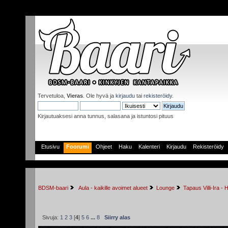
Tervetuloa,
Vieras
. Ole hyvä ja
kirjaudu
tai
rekisteröidy
.
Kirjautuaksesi anna tunnus, salasana ja istuntosi pituus
Etusivu
Foorumi
Ohjeet
Haku
Kalenteri
Kirjaudu
Rekisteröidy
BDSM-baari
 Aula - kaikille avoimet alueet
Lounge
Tapaus Villi-Ira -
Sivuja:
1
2
3
[
4
]
5
6
...
8
Siirry alas