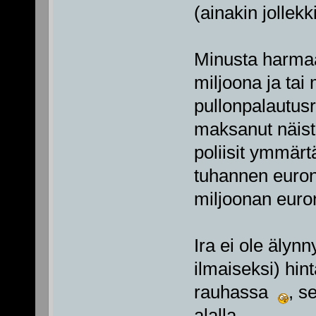
(ainakin jollekk
Minusta harmaan
miljoona ja tai 
pullonpalautusr
maksanut näistä
poliisit ymmär
tuhannen euro
miljoonan euron 
Ira ei ole älynn
ilmaiseksi) hint
rauhassa
, s
alalla.