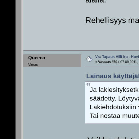
Rehellisyys ma
Vs: Tapaus Villi-Ira - Ho
Queena
«
Vastaus #59 :
07.09.2011, 
Vieras
Lainaus käyttäjä
Ja lakiesityksetk
säädetty. Löytyv
Lakiehdotuksiin 
Tai nostaa muuten