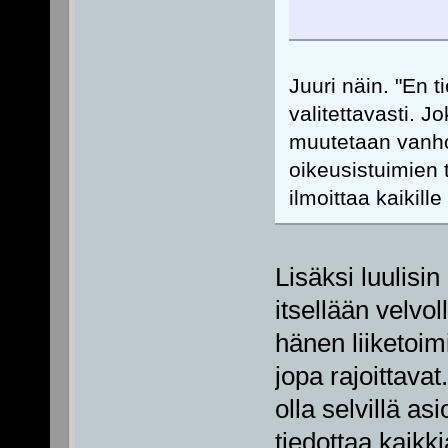
Juuri näin. "En t
valitettavasti. 
muutetaan vanhoj
oikeusistuimien 
ilmoittaa kaikille
Lisäksi luulisin
itsellään velvol
hänen liiketoim
jopa rajoittavat
olla selvillä as
tiedottaa kaikk