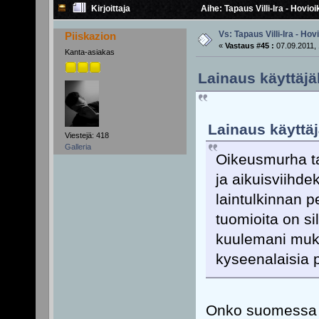
Kirjoittaja
Aihe: Tapaus Villi-Ira - Hovi
Vs: Tapaus Villi-Ira - Ho
Piiskazion
«
Vastaus #45 :
07.09.2011, 
Kanta-asiakas
Lainaus käyttäjä
Lainaus käyttäj
Viestejä: 418
Galleria
Oikeusmurha ta
ja aikuisviihde
laintulkinnan 
tuomioita on si
kuulemani muka
kyseenalaisia pi
Onko suomessa t