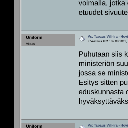
voimalla, jotka
etuudet sivuute
Vs: Tapaus Villi-Ira - Ho
Uniform
«
Vastaus #52 :
07.09.2011, 
Vieras
Puhutaan siis k
ministeriön su
jossa se minist
Esitys sitten p
eduskunnasta ol
hyväksyttäväksi
Vs: Tapaus Villi-Ira - Ho
Uniform