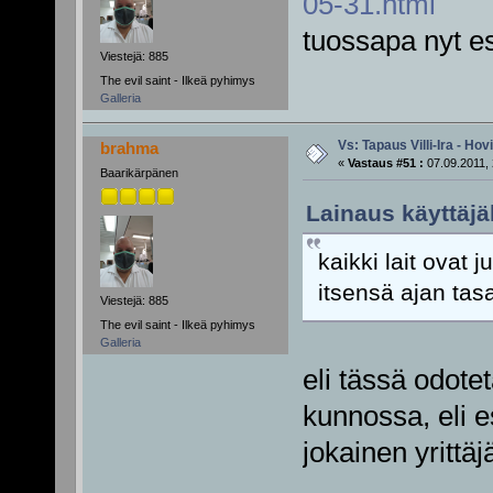
05-31.html
tuossapa nyt es
Viestejä: 885
The evil saint - Ilkeä pyhimys
Galleria
Vs: Tapaus Villi-Ira - Ho
brahma
«
Vastaus #51 :
07.09.2011, 
Baarikärpänen
Lainaus käyttäjäl
kaikki lait ovat j
itsensä ajan tasa
Viestejä: 885
The evil saint - Ilkeä pyhimys
Galleria
eli tässä odotet
kunnossa, eli e
jokainen yrittäj