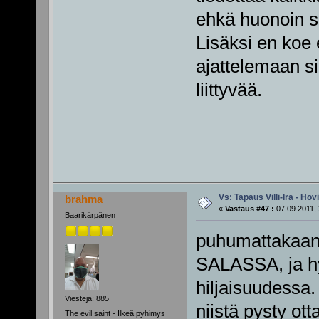
ehkä huonoin se
Lisäksi en koe 
ajattelemaan s
liittyvää.
Vs: Tapaus Villi-Ira - Ho
brahma
«
Vastaus #47 :
07.09.2011, 
Baarikärpänen
puhumattakaan s
SALASSA, ja hy
hiljaisuudessa. 
Viestejä: 885
niistä pysty ot
The evil saint - Ilkeä pyhimys