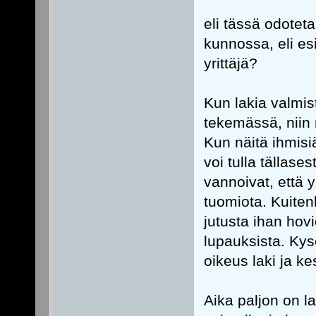
eli tässä odoteta
kunnossa, eli es
yrittäjä?
Kun lakia valmis
tekemässä, niin m
Kun näitä ihmis
voi tulla tällases
vannoivat, että y
tuomiota. Kuiten
jutusta ihan hovi
lupauksista. Kyse
oikeus laki ja k
Aika paljon on l