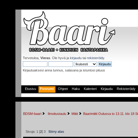
Tervetuloa,
Vieras
. Ole hyvä ja
kirjaudu
tai
rekisteröidy
.
Kirjautuaksesi anna tunnus, salasana ja istuntosi pituus
Etusivu
Foorumi
Ohjeet
Haku
Kalenteri
Kirjaudu
Rekisteröidy
BDSM-baari
 Ilmoitustaulu
Miitit
Baarimiitti Oulussa to 13.11. klo 18 S
Sivuja:
1
[
2
]
3
Siirry alas