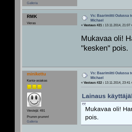
Galleria
Vs: Baarimiitti Oulussa to
RMK
Michael
Vieras
«
Vastaus #21 :
13.11.2014, 21:07 
Mukavaa oli! H
"kesken" pois.
Vs: Baarimiitti Oulussa to
minikettu
Michael
Kanta-asiakas
«
Vastaus #22 :
13.11.2014, 23:41 
Lainaus käyttäjä
Mukavaa oli! Ha
Viestejä: 491
pois.
Prumm prumm!
Galleria