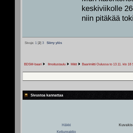
keskiviikolle 26
niin pitäkää tok
Sivuja:
1
[
2
]
3
Siirry ylös
BDSM-baari
 Ilmoitustaulu
Miitit
Baarimiitti Oulussa to 13.11. klo 18 
Sivustoa kannattaa
Häkki
Kuvakiso
Ketjureaktio