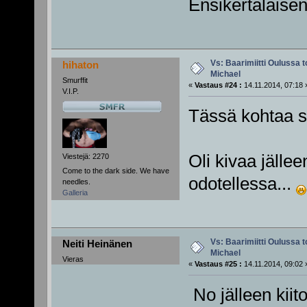
Ensikertalaisen 
Vs: Baarimiitti Oulussa to
hihaton
Michael
Smurffit
«
Vastaus #24 :
14.11.2014, 07:18 
V.I.P.
Tässä kohtaa sit
Oli kivaa jällee
Viestejä: 2270
Come to the dark side. We have
odotellessa...
needles.
Galleria
Vs: Baarimiitti Oulussa to
Neiti Heinänen
Michael
Vieras
«
Vastaus #25 :
14.11.2014, 09:02 
No jälleen kiit