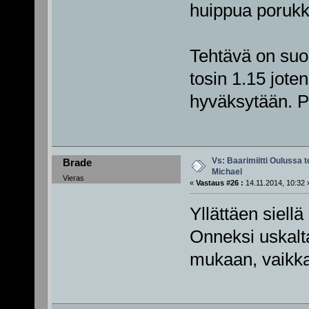
huippua porukk
Tehtävä on suor
tosin 1.15 jote
hyväksytään. Pä
Vs: Baarimiitti Oulussa to
Brade
Michael
Vieras
«
Vastaus #26 :
14.11.2014, 10:32 
Yllättäen siellä
Onneksi uskalta
mukaan, vaikka 