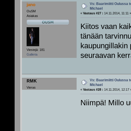
Vs: Baarimiitti Oulussa to
jano
Michael
OuSM
«
Vastaus #27 :
14.11.2014, 11:11 
Asiakas
Kiitos vaan kai
tänään tarvinnu
kaupungillakin
Viestejä: 181
seuraavan kerr
Galleria
Vs: Baarimiitti Oulussa to
RMK
Michael
Vieras
«
Vastaus #28 :
14.11.2014, 12:17 
Niimpä! Millo 