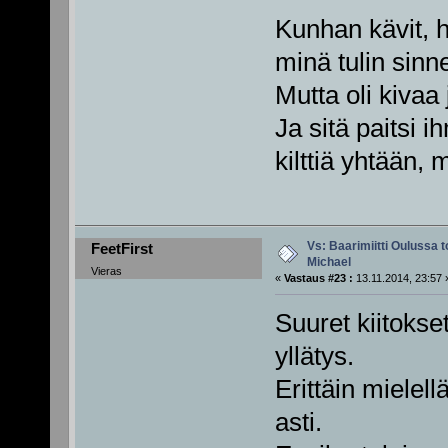
Kunhan kävit, h
minä tulin sin
Mutta oli kivaa 
Ja sitä paitsi ih
kilttiä yhtään, 
Vs: Baarimiitti Oulussa to
FeetFirst
Michael
Vieras
«
Vastaus #23 :
13.11.2014, 23:57 
Suuret kiitokset
yllätys.
Erittäin mielel
asti.