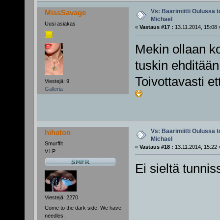
Vs: Baarimiitti Oulussa to
MissSavage
Michael
Uusi asiakas
«
Vastaus #17 :
13.11.2014, 15:08 
Mekin ollaan k
tuskin ehditään
Toivottavasti e
Viestejä: 9
Galleria
Vs: Baarimiitti Oulussa to
hihaton
Michael
Smurffit
«
Vastaus #18 :
13.11.2014, 15:22 
V.I.P.
Ei sieltä tunn
Viestejä: 2270
Come to the dark side. We have
needles.