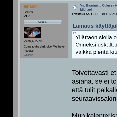
Vs: Baarimiitti Oulussa to
hihaton
Michael
Smurffit
«
Vastaus #29 :
14.11.2014, 12:28 
V.I.P.
Lainaus käyttäjäl
Yllättäen siellä o
Viestejä: 2270
Onneksi uskalta
Come to the dark side. We have
vaikka pientä ki
needles.
Galleria
Toivottavasti e
asiana, se ei to
että tulit paika
seuraavissakin 
Mun kalenteriss