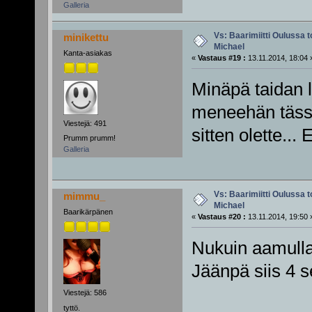
Galleria
Vs: Baarimiitti Oulussa to
minikettu
Michael
Kanta-asiakas
«
Vastaus #19 :
13.11.2014, 18:04 
Minäpä taidan l
meneehän tässä 
Viestejä: 491
sitten olette...
Prumm prumm!
Galleria
Vs: Baarimiitti Oulussa to
mimmu_
Michael
Baarikärpänen
«
Vastaus #20 :
13.11.2014, 19:50 
Nukuin aamulla
Jäänpä siis 4 s
Viestejä: 586
tyttö.