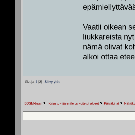
epämiellyttävä
Vaatii oikean 
liukkareista ny
nämä olivat kohd
alkoi ottaa ete
Sivuja:
1
[
2
]
Siirry ylös
BDSM-baari
 Kirjasto - jäsenille tarkoitetut alueet
Päiväkirjat
Näkökul