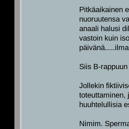
Pitkäaikainen e
nuoruutensa v
anaali halusi di
vastoin kuin is
päivänä.....ilma
Siis B-rappuun
Jollekin fiktiiv
toteuttaminen, j
huuhtelullisia e
Nimim. Spermai