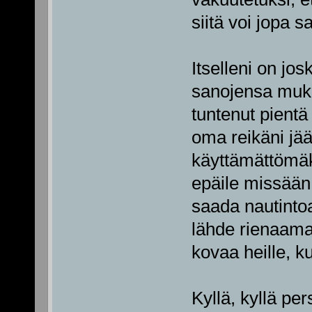
siitä voi jopa 
Itselleni on jo
sanojensa muka
tuntenut pientä
oma reikäni jä
käyttämättömäk
epäile missään 
saada nautinto
lähde rienaama
kovaa heille, k
Kyllä, kyllä pe