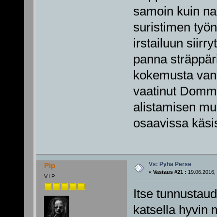
samoin kuin na
suristimen työ
irstailuun siir
panna sträppäri
kokemusta vani
vaatinut Domme
alistamisen muo
osaavissa käsi
Vs: Pyhä Perse
Pip
«
Vastaus #21 :
19.06.2016, 
V.I.P.
Itse tunnustau
katsella hyvin 