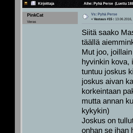
Kirjoittaja
Aihe: Pyhä Perse (Luettu 18
Vs: Pyhä Perse
PinkCat
«
Vastaus #15 :
13.06.2016, 
Vieras
Siitä saako Mast
täällä aiemmink
Mut joo, joillai
hyvinkin kova, 
tuntuu joskus ki
joskus aivan ka
korkeintaan pa
mutta annan kun
kykykin)
Joskus on tullu
onhan se ihan 