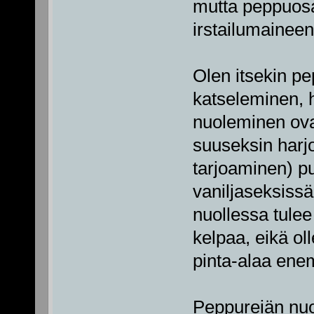
mutta peppuosa
irstailumaineen
Olen itsekin pe
katseleminen, 
nuoleminen ova
suuseksin harjo
tarjoaminen) pu
vaniljaseksissä
nuollessa tulee
kelpaa, eikä oll
pinta-alaa enem
Peppureiän nuo