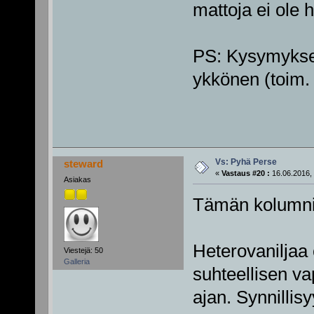
mattoja ei ole 
PS: Kysymykses
ykkönen (toim.
Vs: Pyhä Perse
steward
«
Vastaus #20 :
16.06.2016, 
Asiakas
Tämän kolumnin 
Heterovaniljaa 
Viestejä: 50
Galleria
suhteellisen v
ajan. Synnillis