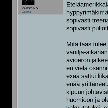
Eteläamerikkala
Viestejä: 3777
hyppyrimäkimäi
Galleria
sopivasti treen
sopivasti pullo
Mitä taas tulee 
vanilja-aikanan
avioeron jälkee
en vielä osannu
exää sattui lii
enää yrittäneet
kipuun johtavis
huomioon ja ole
vakuutetuksi, et