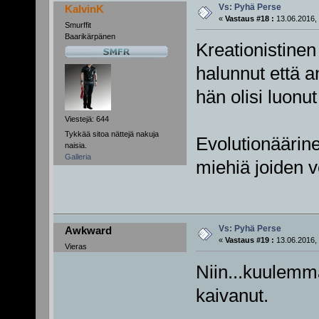
Vs: Pyhä Perse
KalvinK
«
Vastaus #18 :
13.06.2016, 
Smurffit
Baarikärpänen
Kreationistinen
halunnut että a
hän olisi luonu
Viestejä: 644
Tykkää sitoa nättejä nakuja
Evolutionäärin
naisia.
Galleria
miehiä joiden 
Vs: Pyhä Perse
Awkward
«
Vastaus #19 :
13.06.2016, 
Vieras
Niin...kuulemma
kaivanut.