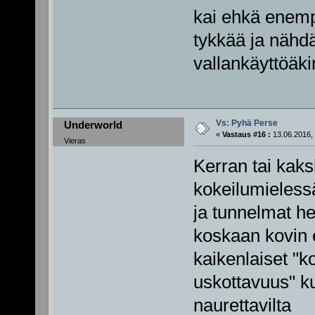
kai ehkä enempi
tykkää ja nähdä
vallankäyttöäki
Vs: Pyhä Perse
Underworld
«
Vastaus #16 :
13.06.2016, 
Vieras
Kerran tai kaksi
kokeilumieles
ja tunnelmat he
koskaan kovin er
kaikenlaiset "
uskottavuus" kuu
naurettavilta