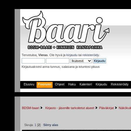
Tervetuloa,
Vieras
. Ole hyvä ja
kirjaudu
tai
rekisteröidy
.
Kirjautuaksesi anna tunnus, salasana ja istuntosi pituus
Etusivu
Foorumi
Ohjeet
Haku
Kalenteri
Kirjaudu
Rekisteröidy
BDSM-baari
 Kirjasto - jäsenille tarkoitetut alueet
Päiväkirjat
Näkökulm
Sivuja:
1
[
2
]
Siirry alas