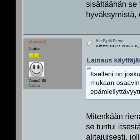
sisältäähän se 
hyväksymistä, et
Vs: Pyhä Perse
steward
«
Vastaus #22 :
19.06.2016, 
Asiakas
Lainaus käyttäjäl
Itselleni on jos
Viestejä: 50
mukaan osaavin 
Galleria
epämiellyttävyy
Mitenkään riena
se tuntui itsest
alitajuisesti, jo