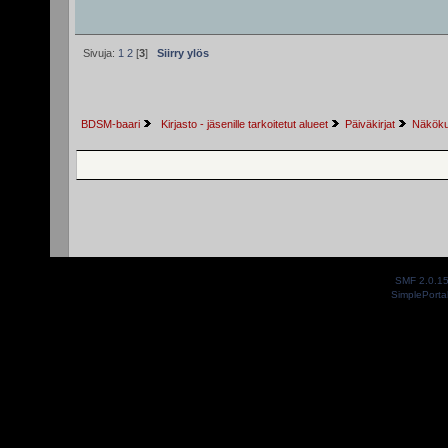
Sivuja:
1
2
[
3
]
Siirry ylös
BDSM-baari
 Kirjasto - jäsenille tarkoitetut alueet
Päiväkirjat
Näkökul
SMF 2.0.1
SimplePorta