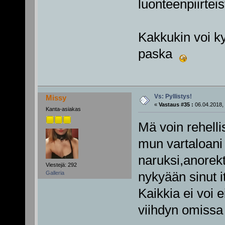
luonteenpiirteis
Kakkukin voi kyl
paska
Vs: Pyllistys!
Missy
«
Vastaus #35 :
06.04.2018, 
Kanta-asiakas
Mä voin rehell
mun vartaloani
naruksi,anorekt
Viestejä: 292
nykyään sinut i
Galleria
Kaikkia ei voi ei
viihdyn omissa