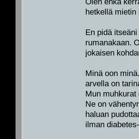
Olen ehkä kerra
hetkellä mietin 
En pidä itseäni
rumanakaan. Ol
jokaisen kohda
Minä oon minä
arvella on tari
Mun muhkurat 
Ne on vähentyn
haluan pudottaa
ilman diabetes