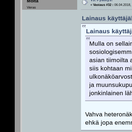
Vs: Pyllistys!
Moita
«
Vastaus #32 :
06.04.2018, 
Vieras
Lainaus käyttäjäl
Lainaus käyttäj
Mulla on sellain
sosiologisemmi
asian tiimoilta
siis kohtaan m
ulkonäköarvoste
ja muunsukupuo
jonkinlainen l
Vahva heteronä
ehkä jopa enemm