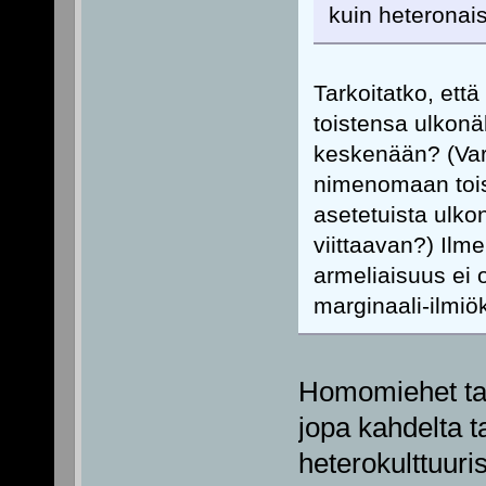
kuin heteronais
Tarkoitatko, ett
toistensa ulkon
keskenään? (Var
nimenomaan toisi
asetetuista ulkon
viittaavan?) Ilm
armeliaisuus ei 
marginaali-ilmiö
Homomiehet tai
jopa kahdelta t
heterokulttuuri