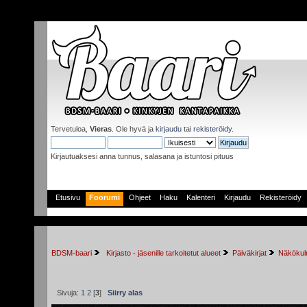
Tervetuloa,
Vieras
. Ole hyvä ja
kirjaudu
tai
rekisteröidy
.
Kirjautuaksesi anna tunnus, salasana ja istuntosi pituus
Etusivu
Foorumi
Ohjeet
Haku
Kalenteri
Kirjaudu
Rekisteröidy
BDSM-baari
 Kirjasto - jäsenille tarkoitetut alueet
Päiväkirjat
Näkökulm
Sivuja:
1
2
[
3
]
Siirry alas