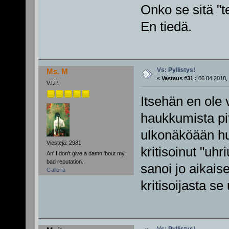
Onko se sitä "t
En tiedä.
Vs: Pyllistys!
Ms. M
«
Vastaus #31 :
06.04.2018, 
V.I.P.
Itsehän en ole v
haukkumista pit
ulkonäköään hu
Viestejä: 2981
kritisoinut "uhr
An' I don't give a damn 'bout my
bad reputation.
sanoi jo aikai
Galleria
kritisoijasta s