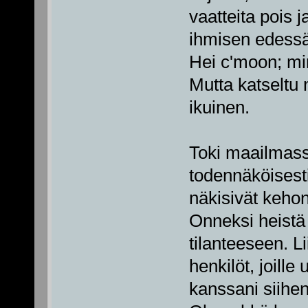
vaatteita pois 
ihmisen edess
Hei c'moon; mi
Mutta katseltu
ikuinen.
Toki maailmassa
todennäköisesti
näkisivät kehoni
Onneksi heistä
tilanteeseen. L
henkilöt, joill
kanssani siihen 