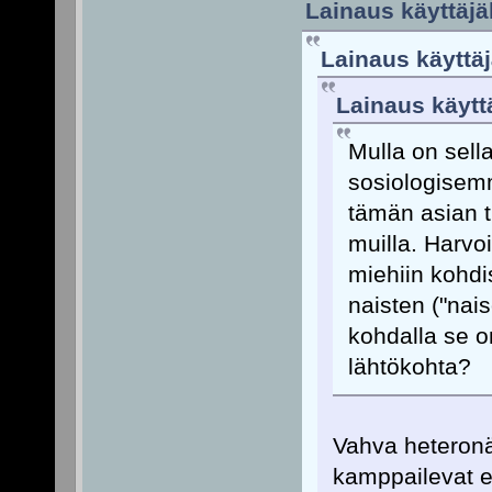
Lainaus käyttäjäl
Lainaus käyttäjä
Lainaus käyttä
Mulla on sella
sosiologisemm
tämän asian t
muilla. Harvo
miehiin kohdi
naisten ("nai
kohdalla se o
lähtökohta?
Vahva heteron
kamppailevat 