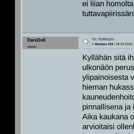
ei liian homolt
tuttavapiirissän
Vs: Pyllistys!
DareDoll
«
Vastaus #34 :
06.04.2018, 
Vieras
Kyllähän sitä i
ulkonäön perust
ylipainoisesta 
hieman hukassa
kauneudenhoito
pinnallisena ja i
Aika kaukana on
arvioitaisi oll