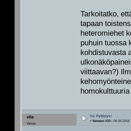
Tarkoitatko, e
tapaan toiste
heteromiehet k
puhuin tuossa 
kohdistuvasta a
ulkonäköpaineis
viittaavan?) Il
kehomyönteinen
homokulttuuria 
Vs: Pyllistys!
vila
«
Vastaus #33 :
06.04.2018, 
Vieras