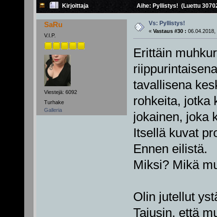
Kirjoittaja
Aihe: Pyllistys! (Luettu 3070
Vs: Pyllistys!
SaRu
«
Vastaus #30 :
06.04.2018, 
V.I.P.
Erittäin muhku
riippurintaisen
tavallisena kesk
Viestejä: 6092
rohkeita, jotka
Turhake
Galleria
jokainen, joka 
Itsellä kuvat pr
Ennen eilistä.
Miksi? Mikä mu
Olin jutellut y
Tajusin, että mu