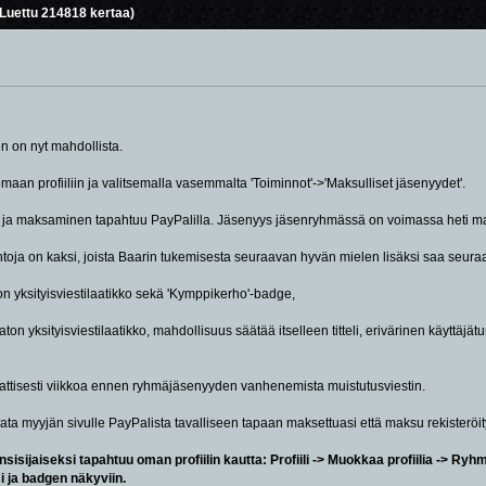
uettu 214818 kertaa)
 on nyt mahdollista.
n profiiliin ja valitsemalla vasemmalta 'Toiminnot'->'Maksulliset jäsenyydet'.
 ja maksaminen tapahtuu PayPalilla. Jäsenyys jäsenryhmässä on voimassa heti mak
toja on kaksi, joista Baarin tukemisesta seuraavan hyvän mielen lisäksi saa seura
on yksityisviestilaatikko sekä 'Kymppikerho'-badge,
ton yksityisviestilaatikko, mahdollisuus säätää itselleen titteli, erivärinen käyttä
attisesti viikkoa ennen ryhmäjäsenyyden vanhenemista muistutusviestin.
lata myyjän sivulle PayPalista tavalliseen tapaan maksettuasi että maksu rekisteröit
sijaiseksi tapahtuu oman profiilin kautta: Profiili -> Muokkaa profiilia -> Ryhm
i ja badgen näkyviin.