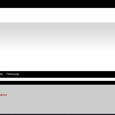
idy
Tietosuoja
aksut