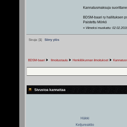
Kannatusmaksuja suorittaneet
BDSM-baari ry hallituksen ps
Paistettu Mörkö
«
Viimeksi muokattu: 02.02.2018, 
Sivuja: [
1
]
Siirry ylös
BDSM-baari
 Ilmoitustaulu
Henkilökunnan ilmoitukset
Kannatus
Sivustoa kannattaa
Häkki
Ketjureaktio