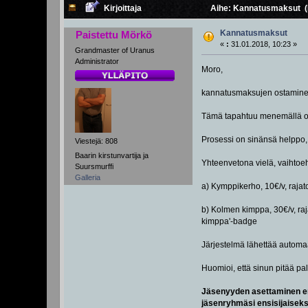
Kirjoittaja
Aihe: Kannatusmaksut (L
Kannatusmaksut
Paistettu Mörkö
«
:
31.01.2018, 10:23 »
Grandmaster of Uranus
Administrator
Moro,
kannatusmaksujen ostaminen
Tämä tapahtuu menemällä omaa
Prosessi on sinänsä helppo,
Viestejä: 808
Baarin kirstunvartija ja
Yhteenvetona vielä, vaihtoeh
Suursmurffi
Galleria
a) Kymppikerho, 10€/v, rajat
b) Kolmen kimppa, 30€/v, raja
kimppa'-badge
Järjestelmä lähettää automa
Huomioi, että sinun pitää pa
Jäsenyyden asettaminen ensi
jäsenryhmäsi ensisijaiseks