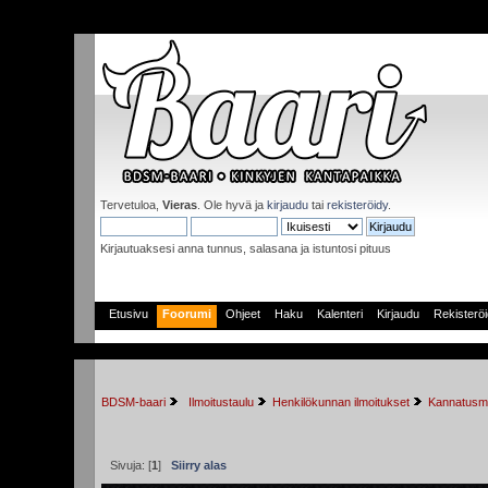
Tervetuloa,
Vieras
. Ole hyvä ja
kirjaudu
tai
rekisteröidy
.
Kirjautuaksesi anna tunnus, salasana ja istuntosi pituus
Etusivu
Foorumi
Ohjeet
Haku
Kalenteri
Kirjaudu
Rekisterö
BDSM-baari
 Ilmoitustaulu
Henkilökunnan ilmoitukset
Kannatusm
Sivuja: [
1
]
Siirry alas