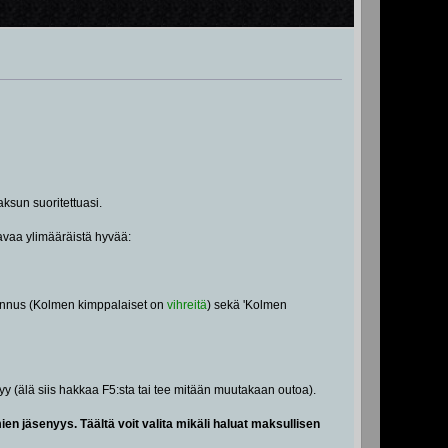
sun suoritettuasi.
avaa ylimääräistä hyvää:
jätunnus (Kolmen kimppalaiset on
vihreitä
) sekä 'Kolmen
yy (älä siis hakkaa F5:sta tai tee mitään muutakaan outoa).
ien jäsenyys. Täältä voit valita mikäli haluat maksullisen