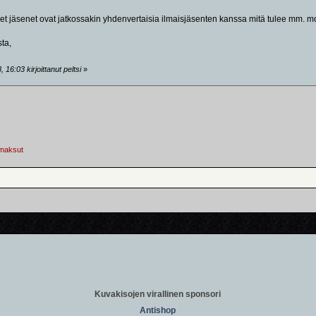
 jäsenet ovat jatkossakin yhdenvertaisia ilmaisjäsenten kanssa mitä tulee mm. mode
ta,
16:03 kirjoittanut peltsi
»
maksut
Kuvakisojen virallinen sponsori
Antishop