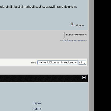
rointiin ja siitä mahdollisesti seuraaviin rangaistuksiin.
Kirjattu
TULOSTUSVERSIO
« edellinen
seuraava »
Siirry:
Rsyke
SMFR