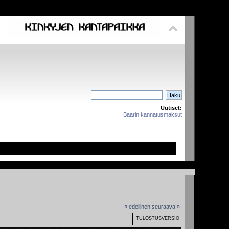
Uutiset:
Baarin kannatusmaksut
« edellinen
seuraava »
TULOSTUSVERSIO