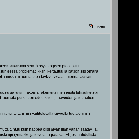
Kirjattu
teen alkaisivat selvitä psykologisen prosessini
osuhteessa problematiikkani kertautuu ja katson siis omalta
ja että missä minun rajojen täytyy nykyään mennä. Jostain
ruostuvia tutun näköisiä rakenteita menneistä lähisuhteistani
ut juuri sitä perkeleen odotuksien, haaveiden ja ideaalien
i ja tunteitani niin vaihtelevalla viiveellä tuo aiemmin
 mutta tuntuu kuin happea olisi aivan liian vähän saatavilla.
rskimpi rynnäkkö ja toivotaan parasta. Eli jos mahdollista