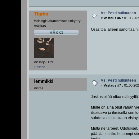
Vs: Pesti hulluuteen
Tigrita
«
Vastaus #6 :
01.05.202
Helsingin akateemiset kinkyt ry
Asiakas
Osasitpa jälleen sanoittaa ni
Viestejä: 139
Galleria
Vs: Pesti hulluuteen
lemmikki
«
Vastaus #7 :
01.05.202
Vieras
Joskus pitää ottaa etäisyyttä 
Mulle on aina ollut vähän vie
itseisarvo ja ihmisellä sen 
suhdetta ole koskaan etsinyt
Mutta ne tarpeet. Odotukset. 
päättää, olisiko helpompi si
tuska.