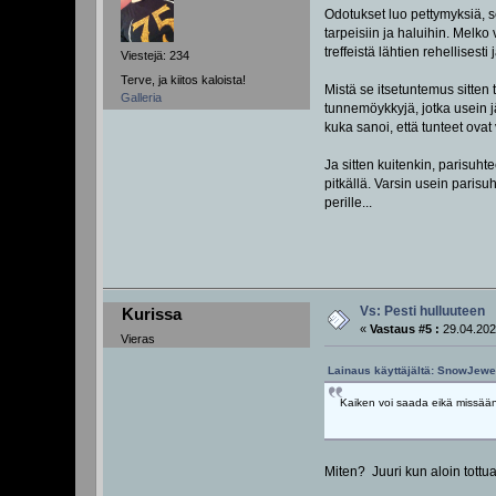
Odotukset luo pettymyksiä, se
tarpeisiin ja haluihin. Melk
treffeistä lähtien rehellisest
Viestejä: 234
Terve, ja kiitos kaloista!
Mistä se itsetuntemus sitten
Galleria
tunnemöykkyjä, jotka usein j
kuka sanoi, että tunteet ovat 
Ja sitten kuitenkin, parisuh
pitkällä. Varsin usein parisu
perille...
Vs: Pesti hulluuteen
Kurissa
«
Vastaus #5 :
29.04.202
Vieras
Lainaus käyttäjältä: SnowJewel
Kaiken voi saada eikä missään
Miten? Juuri kun aloin tottu