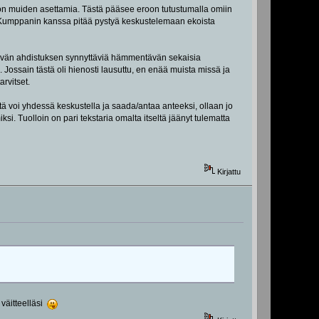
 ne on muiden asettamia. Tästä pääsee eroon tutustumalla omiin
ta. Kumppanin kanssa pitää pystyä keskustelemaan ekoista
yttävän ahdistuksen synnyttäviä hämmentävän sekaisia
Jossain tästä oli hienosti lausuttu, en enää muista missä ja
arvitset.
tä voi yhdessä keskustella ja saada/antaa anteeksi, ollaan jo
ksi. Tuolloin on pari tekstaria omalta itseltä jäänyt tulematta
Kirjattu
 väitteelläsi