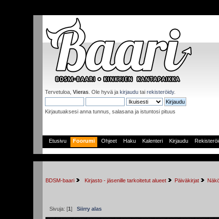
Tervetuloa,
Vieras
. Ole hyvä ja
kirjaudu
tai
rekisteröidy
.
Kirjautuaksesi anna tunnus, salasana ja istuntosi pituus
Etusivu
Foorumi
Ohjeet
Haku
Kalenteri
Kirjaudu
Rekisterö
BDSM-baari
 Kirjasto - jäsenille tarkoitetut alueet
Päiväkirjat
Näkö
Sivuja: [
1
]
Siirry alas