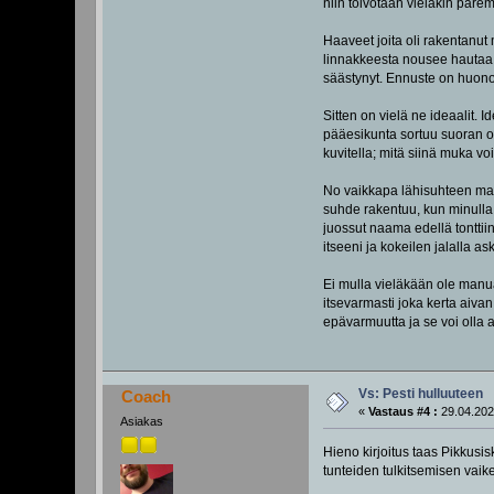
niin toivotaan vieläkin parem
Haaveet joita oli rakentanut
linnakkeesta nousee hautaa k
säästynyt. Ennuste on huono
Sitten on vielä ne ideaalit. 
pääesikunta sortuu suoran o
kuvitella; mitä siinä muka voi
No vaikkapa lähisuhteen mall
suhde rakentuu, kun minulla 
juossut naama edellä tonttiin
itseeni ja kokeilen jalalla as
Ei mulla vieläkään ole manuaa
itsevarmasti joka kerta aiva
epävarmuutta ja se voi olla a
Vs: Pesti hulluuteen
Coach
«
Vastaus #4 :
29.04.202
Asiakas
Hieno kirjoitus taas Pikkusi
tunteiden tulkitsemisen vaik