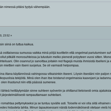
än nimessä pitäisi tyytyä vähempään.
0, 23:52 »
sin siinä on tuttua kaikua.
ä osittaisessa sumussa vaikka minä pöljä kuvittelin että ongelmat pariutumisen suh
ollut pitkälti monosuhteissa ja tutustuin melko pienesti polyyteen vuosi sitten. Mon
uhteiluani. Olin osannut jo sanoittaa joitakin red flagejä muista ihmisistä itselleni 
in miettien vain itseni suojelua. Se oli varmasti helpompaa.
a iltana käytännössä vahingossa vilkaisinkin itseeni. Löysin itsestäni niin paljon 
lkopuolisia tekijöitä. Minä olen ihan itse toistanut ongelmaisia kaavojani ja ladann
un olen ihastunut niin että päässä sumenee.
i lähteä heittäytymään sinne suhteen syöveriin ja ohittanut tietoisesti omia ajatuksian
nut järjestelmällisesti rampauttamaan suhteitani.
romahtaa pettymykseksi ja se tuntuu syvälle asti. Toiselle ei voi olla siitä vihainen
i edes hidasteta tahtia. Minun tapauksessani näistä todennäköisesti otetaan vielä hä