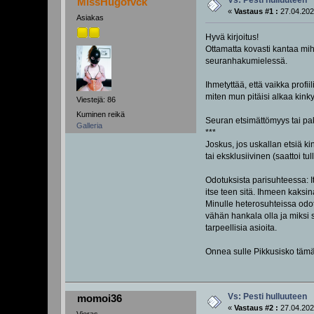
Vs: Pesti hulluuteen
MissHugofvck
«
Vastaus #1 :
27.04.202
Asiakas
Hyvä kirjoitus!
Ottamatta kovasti kantaa mih
seuranhakumielessä.
Ihmetyttää, että vaikka profiil
miten mun pitäisi alkaa kink
Viestejä: 86
Kuminen reikä
Seuran etsimättömyys tai pak
Galleria
***
Joskus, jos uskallan etsiä ki
tai eksklusiivinen (saattoi t
Odotuksista parisuhteessa: I
itse teen sitä. Ihmeen kaksin
Minulle heterosuhteissa odot
vähän hankala olla ja miksi
tarpeellisia asioita.
Onnea sulle Pikkusisko tämä
Vs: Pesti hulluuteen
momoi36
«
Vastaus #2 :
27.04.202