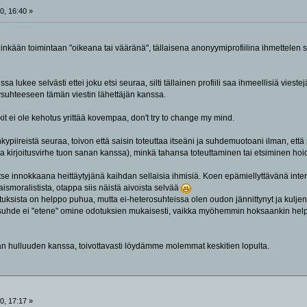
0, 16:40 »
inkään toimintaan "oikeana tai vääränä", tällaisena anonyymiprofiilina ihmettelen su
issa lukee selvästi ettei joku etsi seuraa, silti tällainen profiili saa ihmeellisiä vieste
ysuhteeseen tämän viestin lähettäjän kanssa.
it ei ole kehotus yrittää kovempaa, don't try to change my mind.
nkypiireistä seuraa, toivon että saisin toteuttaa itseäni ja suhdemuotoani ilman, ett
ulla kirjoitusvirhe tuon sanan kanssa), minkä tahansa toteuttaminen tai etsiminen hoi
tse innokkaana heittäytyjänä kaihdan sellaisia ihmisiä. Koen epämiellyttävänä inten
aismoralistista, otappa siis näistä aivoista selvää
uksista on helppo puhua, mutta ei-heterosuhteissa olen oudon jännittynyt ja kuljen j
 suhde ei "etene" omine odotuksien mukaisesti, vaikka myöhemmin hoksaankin helpo
n hulluuden kanssa, toivottavasti löydämme molemmat keskitien lopulta.
0, 17:17 »