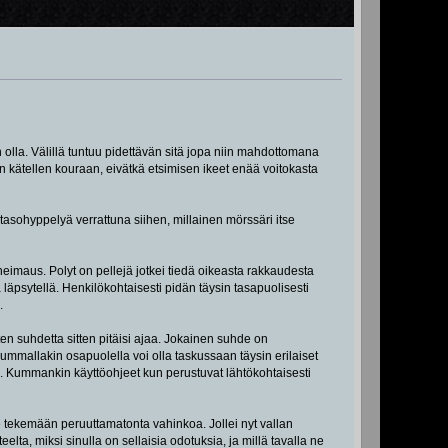
 olla. Välillä tuntuu pidettävän sitä jopa niin mahdottomana
 kätellen kouraan, eivätkä etsimisen ikeet enää voitokasta
 tasohyppelyä verrattuna siihen, millainen mörssäri itse
heimaus. Polyt on pellejä jotkei tiedä oikeasta rakkaudesta
 läpsytellä. Henkilökohtaisesti pidän täysin tasapuolisesti
.
ten suhdetta sitten pitäisi ajaa. Jokainen suhde on
Kummallakin osapuolella voi olla taskussaan täysin erilaiset
a. Kummankin käyttöohjeet kun perustuvat lähtökohtaisesti
äse tekemään peruuttamatonta vahinkoa. Jollei nyt vallan
elta, miksi sinulla on sellaisia odotuksia, ja millä tavalla ne