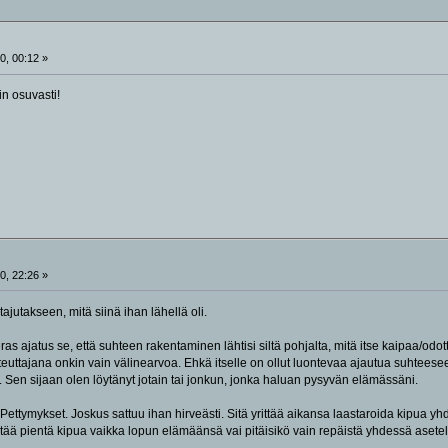
0, 00:12 »
in osuvasti!
0, 22:26 »
tajutakseen, mitä siinä ihan lähellä oli.
ras ajatus se, että suhteen rakentaminen lähtisi siltä pohjalta, mitä itse kaipaa/odot
toteuttajana onkin vain välinearvoa. Ehkä itselle on ollut luontevaa ajautua suhte
. Sen sijaan olen löytänyt jotain tai jonkun, jonka haluan pysyvän elämässäni.
Pettymykset. Joskus sattuu ihan hirveästi. Sitä yrittää aikansa laastaroida kipua yh
etää pientä kipua vaikka lopun elämäänsä vai pitäisikö vain repäistä yhdessä asetel