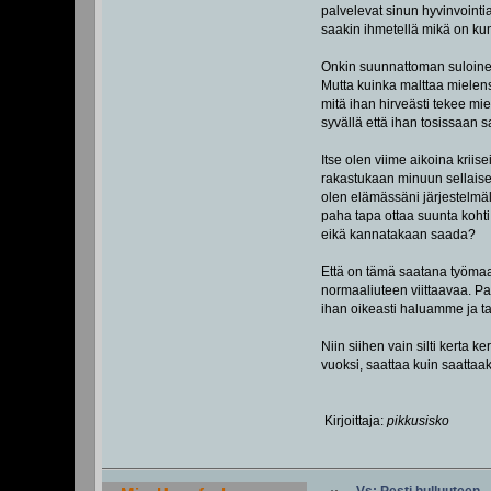
palvelevat sinun hyvinvointia
saakin ihmetellä mikä on kun 
Onkin suunnattoman suloinen 
Mutta kuinka malttaa mielens
mitä ihan hirveästi tekee mie
syvällä että ihan tosissaan s
Itse olen viime aikoina kriis
rakastukaan minuun sellaise
olen elämässäni järjestelmäl
paha tapa ottaa suunta kohti
eikä kannatakaan saada?
Että on tämä saatana työmaa
normaaliuteen viittaavaa. P
ihan oikeasti haluamme ja t
Niin siihen vain silti kerta
vuoksi, saattaa kuin saattaak
Kirjoittaja:
pikkusisko