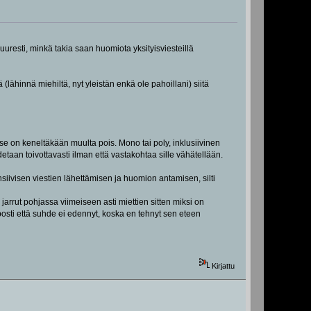
uresti, minkä takia saan huomiota yksityisviesteillä
jä (lähinnä miehiltä, nyt yleistän enkä ole pahoillani) siitä
ä se on keneltäkään muulta pois. Mono tai poly, inklusiivinen
detaan toivottavasti ilman että vastakohtaa sille vähätellään.
siivisen viestien lähettämisen ja huomion antamisen, silti
arrut pohjassa viimeiseen asti miettien sitten miksi on
sti että suhde ei edennyt, koska en tehnyt sen eteen
Kirjattu