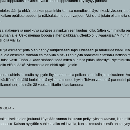
paa lopputulosta. Oletettavasti läheisriippuvainen käyttäytyy jännästi.
 mielessään ja ehkä jopa kumppaninkin kanssa romuttuvat täysin keskitykseen ja pöly
aiken epätietoisuuden ja näköalattomuuden varjoon. Voi siellä jotain olla, mutta si
.
Idea, näkemys ja mielikuva suhteesta niinkuin sen kuuluisi olla. Sitten kun minulla o
suman alle. Usko meinaa loppua siihen paikkaan. Olenko ollut väärässä? Minun n
si olla vialla?
it ja esimerkit joita olen nähnyt lähipiirissäni lapsuudessani ja nuoruudessani. Mit
ei ole ensimmäistäkään esimerkkiä siitä? Olen hyvin nohevasti Stetson-Harrison me
 toistuvasti. Eihän kukaan sinänsä tiedä miten suhteita pitäisi lähestyä. Nyt minust
kelta että pitääkö. Aiemmasta on ehkä opittu jotain.
lia suhteisiin, mutta nyt pyrin löytämään uutta polkua suhteisiin ja rakkauteen. Van
n käsittämättömällä luotolla että nyt tämä menee hyvin. Toivon vaan että partnerin
ikamoinen juttu näin 38 vuotta mittariin kilauttaneena.
0, 08:44 »
skolta. Itsekin olen joutunut käymään samaa toistuvan pettymyksen kaavaa, kuin mit
eudessa. Katson nykyään suhteita aika eri tavalla, kun kokemusta itsestä on kertyny