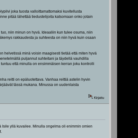
pilvi joka tuosta valloittamattomaksi kuvitellusta
nne pitää lähettää tiedustelijoita katsomaan onko jotain
n tuo, niin minun on hyvä. Ideaaliin kun tulee osuma, niin
äkemys rakkaudesta ja suhteesta on niin hyvä kuin osaan
en helvetissä minä voisin maagisesti tietää että miten hyvä
netelmällä puljannut suhteitani ja täydellä vauhdilla
a tuntuu että minulla on ensimmäisen kerran joku kontrolli
ha reitti on epäluotettava. Vanhaa reittiä astelin hyvin
i pärjäävät tässä mukana. Minussa on uudenlaista
Kirjattu
ä Isile yllä kuvailee. Minulla ongelma oli enimmin omien
t.