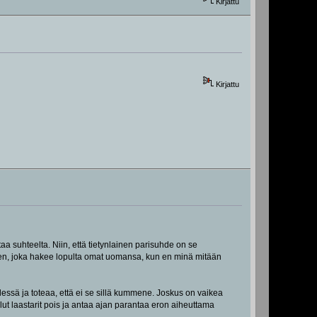
Kirjattu
Kirjattu
taa suhteelta. Niin, että tietynlainen parisuhde on se
eseen, joka hakee lopulta omat uomansa, kun en minä mitään
dessä ja toteaa, että ei se sillä kummene. Joskus on vaikea
lut laastarit pois ja antaa ajan parantaa eron aiheuttama