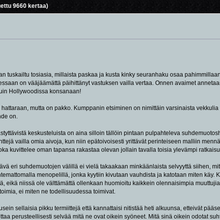
ettu 9660 kertaa)
aan tuskailtu tosiasia, millaista paskaa ja kusta kinky seuranhaku osaa pahimmillaan
uessaan on vääjäämättä päihittänyt vastuksen vailla vertaa. Onnen avaimet annetaan
uin Hollywoodissa konsanaan!
en hattaraan, mutta on pakko. Kumppanin etsiminen on nimittäin varsinaista vekkulia
hde on.
ästyttävistä keskusteluista on aina silloin tällöin pintaan pulpahteleva suhdemuotos
ejä vailla omia aivoja, kun niin epätoivoisesti yrittävät perinteiseen malliin mennä
oka kuvittelee oman tapansa rakastaa olevan jollain tavalla toisia ylevämpi ratkaisu
tävä eri suhdemuotojen välillä ei vielä takaakaan minkäänlaista selvyyttä siihen, mi
ntemattomalla menopelillä, jonka kyytiin kivutaan vauhdista ja katotaan miten käy. 
 eikä niissä ole välttämättä ollenkaan huomioitu kaikkein olennaisimpia muuttuji
 toimia, ei miten ne todellisuudessa toimivat.
sein sellaisia pikku termiittejä että kannattaisi nitistää heti alkuunsa, etteivät pä
ttaa perusteellisesti selvää mitä ne ovat oikein syöneet. Mitä sinä oikein odotat suhte