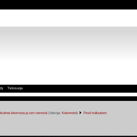
idy
Tietosuoja
kulmia lokerosta ja sen vierestä
(Valvoja:
Kolumnisti
)
Pesti hulluuteen