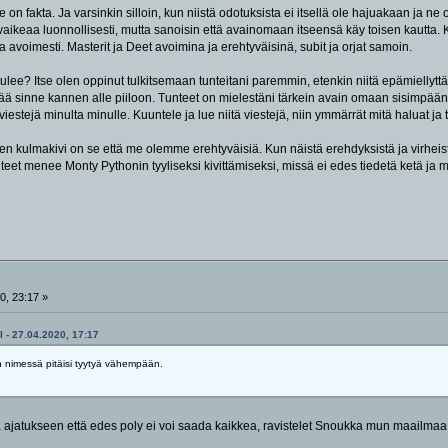
 on fakta. Ja varsinkin silloin, kun niistä odotuksista ei itsellä ole hajuakaan ja
o vaikeaa luonnollisesti, mutta sanoisin että avainomaan itseensä käy toisen kaut
i ja avoimesti. Masterit ja Deet avoimina ja erehtyväisinä, subit ja orjat samoin.
 tulee? Itse olen oppinut tulkitsemaan tunteitani paremmin, etenkin niitä epämiell
ää sinne kannen alle piiloon. Tunteet on mielestäni tärkein avain omaan sisimpään. 
viestejä minulta minulle. Kuuntele ja lue niitä viestejä, niin ymmärrät mitä haluat ja t
teen kulmakivi on se että me olemme erehtyväisiä. Kun näistä erehdyksistä ja virheis
hteet menee Monty Pythonin tyyliseksi kivittämiseksi, missä ei edes tiedetä ketä ja mi
0, 23:17 »
 - 27.04.2020, 17:17
 nimessä pitäisi tyytyä vähempään.
a ajatukseen että edes poly ei voi saada kaikkea, ravistelet Snoukka mun maailmaa