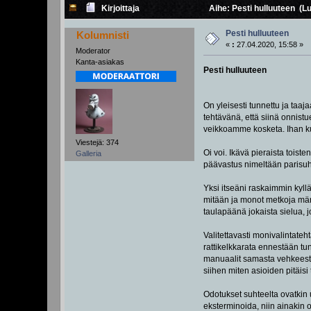
Kirjoittaja
Aihe: Pesti hulluuteen (Lu
Pesti hulluuteen
Kolumnisti
«
:
27.04.2020, 15:58 »
Moderator
Kanta-asiakas
Pesti hulluuteen
On yleisesti tunnettu ja taaj
tehtävänä, että siinä onnist
veikkoamme kosketa. Ihan k
Viestejä: 374
Oi voi. Ikävä pieraista toist
Galleria
päävastus nimeltään parisu
Yksi itseäni raskaimmin kyll
mitään ja monot metkoja mäntt
taulapäänä jokaista sielua, j
Valitettavasti monivalintateh
rattikelkkarata ennestään tu
manuaalit samasta vehkeestä,
siihen miten asioiden pitäisi
Odotukset suhteelta ovatkin u
eksterminoida, niin ainakin o