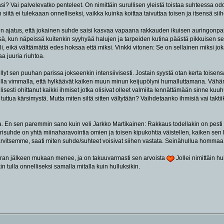
si? Vai palvelevatko penteleet. On nimittäin surullisen yleistä toistaa suhteessa od
siitä ei tulekaaan onnelliseksi, vaikka kuinka koittaa taivuttaa toisen ja itsensä si
ajatus, että jokainen suhde saisi kasvaa vapaana rakkauden ikuisen auringonpaiste
ä, kun näpeissä kuitenkin syyhyää halujen ja tarpeiden kutina päästä pikkuisen seka
li, eikä välttämättä edes hoksaa että miksi. Vinkki vitonen: Se on sellainen miksi j
aa juuria riuhtoa.
eillyt sen puuhan parissa jokseenkin intensiivisesti. Jostain syystä otan kerta toisen
lla vimmalla, että hylkäävät kaiken muun minun keijupölyni humalluttamana. Väh
lisesti ohittanut kaikki ihmiset jotka olisivat olleet valmiita lennättämään sinne k
 tuttua kärsimystä. Mutta miten siltä sitten vältytään? Vaihdetaanko ihmisiä vai tak
. En sen paremmin sano kuin veli Jarkko Martikainen: Rakkaus todellakin on pesti 
arisuhde on yhtä miinaharavointia omien ja toisen kipukohtia väistellen, kaiken 
arvitsemme, saati miten suhde/suhteet voisivat siihen vastata. Seinähullua hommaa
 kerran jälkeen mukaan menee, ja on takuuvarmasti sen arvoista
Jollei nimittäin h
in tulla onnelliseksi samalla mitalla kuin hulluksikin.