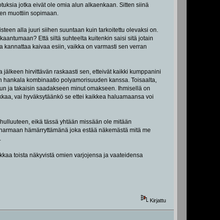
otuksia jotka eivät ole omia alun alkaenkaan. Sitten siinä
ihen muottiin sopimaan.
en alla juuri siihen suuntaan kuin tarkoitettu olevaksi on.
antumaan? Että siltä suhteelta kuitenkin saisi sitä jotain
oka kannattaa kaivaa esiin, vaikka on varmasti sen verran
sa jälkeen hirvittävän raskaasti sen, etteivät kaikki kumppanini
än hankala kombinaatio polyamorisuuden kanssa. Toisaalta,
uuhun ja takaisin saadakseen minut omakseen. Ihmisellä on
tiikkaa, vai hyväksytäänkö se ettei kaikkea haluamaansa voi
hulluuteen, eikä tässä yhtään missään ole mitään
sen harmaan hämärryttämänä joka estää näkemästä mitä me
.
ukkaa toista näkyvistä omien varjojensa ja vaateidensa
Kirjattu