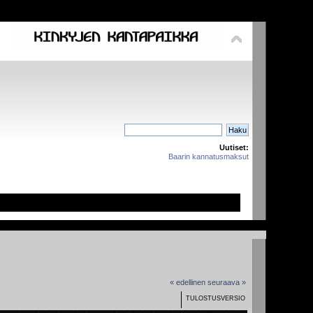
Uutiset:
Baarin kannatusmaksut
« edellinen
seuraava »
TULOSTUSVERSIO