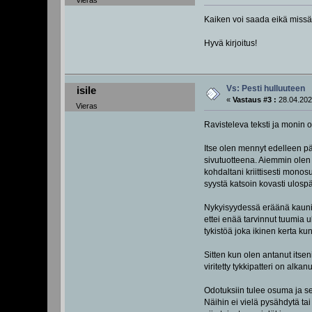
Vieras
Kaiken voi saada eikä missä
Hyvä kirjoitus!
Vs: Pesti hulluuteen
isile
«
Vastaus #3 :
28.04.202
Vieras
Ravisteleva teksti ja monin o
Itse olen mennyt edelleen pä
sivutuotteena. Aiemmin olen 
kohdaltani kriittisesti monos
syystä katsoin kovasti ulospä
Nykyisyydessä eräänä kauniin
ettei enää tarvinnut tuumia u
tykistöä joka ikinen kerta k
Sitten kun olen antanut itsen
viritetty tykkipatteri on alka
Odotuksiin tulee osuma ja se 
Näihin ei vielä pysähdytä ta