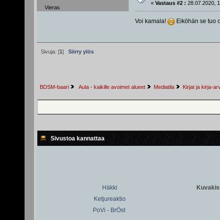
«
Vastaus #2 :
28.07.2020, 1
Vieras
Voi kamala!
Eiköhän se tuo ol
Sivuja: [
1
]
Siirry ylös
BDSM-baari
 Aula - kaikille avoimet alueet
Mediatila
Kirjat ja kirja-a
Sivustoa kannattaa
Häkki
Kuvakiso
Ketjureaktio
PoVi - BrÖst