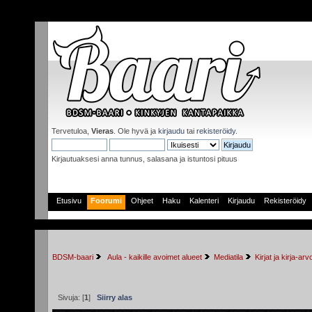
Tervetuloa,
Vieras
. Ole hyvä ja
kirjaudu
tai
rekisteröidy
.
Kirjautuaksesi anna tunnus, salasana ja istuntosi pituus
Etusivu
Foorumi
Ohjeet
Haku
Kalenteri
Kirjaudu
Rekisteröidy
BDSM-baari
 Aula - kaikille avoimet alueet
Mediatila
Kirjat ja kirja-arv
Sivuja: [
1
]
Siirry alas