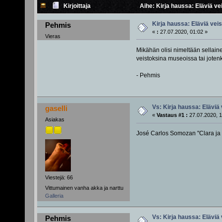
Kirjoittaja
Aihe: Kirja haussa: Eläviä ve
Kirja haussa: Eläviä vei
Pehmis
«
:
27.07.2020, 01:02 »
Vieras
Mikähän olisi nimeltään sellain
veistoksina museoissa tai jotenk
- Pehmis
Vs: Kirja haussa: Eläviä
gaselli
«
Vastaus #1 :
27.07.2020, 1
Asiakas
José Carlos Somozan "Clara ja 
Viestejä: 66
Vittumainen vanha akka ja narttu
Galleria
Vs: Kirja haussa: Eläviä
Pehmis