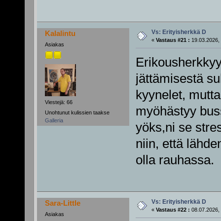
Vs: Erityisherkkä D
Kalalintu
«
Vastaus #21 :
19.03.2026, 
Asiakas
Erikousherkkyy
jättämisestä su
kyynelet, mutta
Viestejä: 66
myöhästyy bussi
Unohtunut kulissien taakse
Galleria
yöks,ni se stre
niin, että lähd
olla rauhassa.
Vs: Erityisherkkä D
Sara-Little
«
Vastaus #22 :
08.07.2026, 
Asiakas