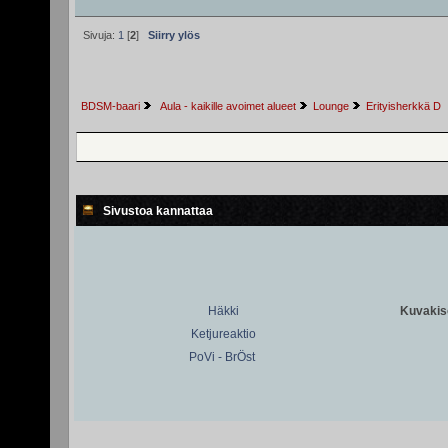
Sivuja:
1
[
2
]
Siirry ylös
BDSM-baari
 Aula - kaikille avoimet alueet
Lounge
Erityisherkkä D
Sivustoa kannattaa
Häkki
Kuvakiso
Ketjureaktio
PoVi - BrÖst