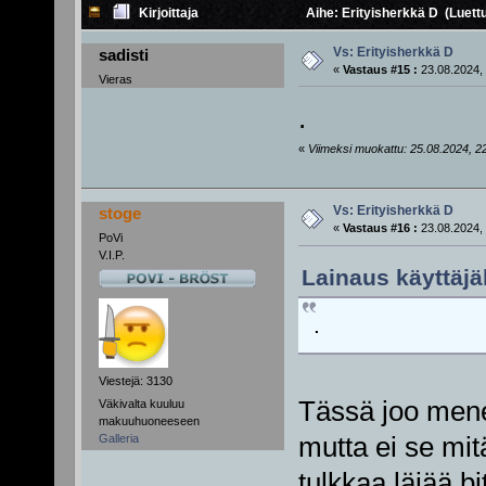
Kirjoittaja
Aihe: Erityisherkkä D (Luett
Vs: Erityisherkkä D
sadisti
«
Vastaus #15 :
23.08.2024, 
Vieras
.
«
Viimeksi muokattu: 25.08.2024, 22:2
Vs: Erityisherkkä D
stoge
«
Vastaus #16 :
23.08.2024, 
PoVi
V.I.P.
Lainaus käyttäjäl
.
Viestejä: 3130
Tässä joo menee
Väkivalta kuuluu
makuuhuoneeseen
Galleria
mutta ei se mit
tulkkaa läjää b