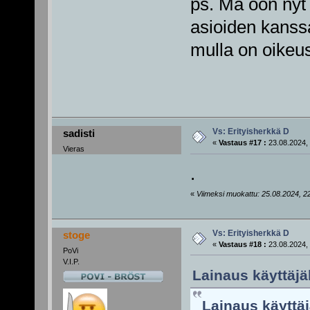
ps. Mä oon nyt 
asioiden kanssa
mulla on oikeu
Vs: Erityisherkkä D
sadisti
«
Vastaus #17 :
23.08.2024, 
Vieras
.
«
Viimeksi muokattu: 25.08.2024, 22:2
Vs: Erityisherkkä D
stoge
«
Vastaus #18 :
23.08.2024, 
PoVi
V.I.P.
Lainaus käyttäjäl
Lainaus käyttäj