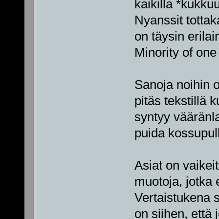
kaikilla *kukkuu
Nyanssit tottaka
on täysin erilai
Minority of one 
Sanoja noihin o
pitäs tekstillä
syntyy vääränlai
puida kossupull
Asiat on vaikeit
muotoja, jotka 
Vertaistukena 
on siihen, että