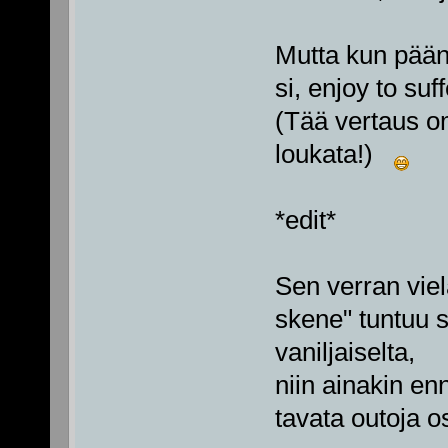
Mutta kun pään 
si, enjoy to suf
(Tää vertaus om
loukata!)
*edit*
Sen verran viel
skene" tuntuu 
vaniljaiselta,
niin ainakin en
tavata outoja o