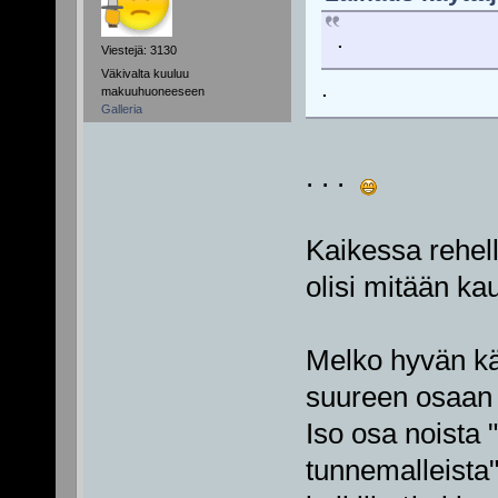
.
Viestejä: 3130
Väkivalta kuuluu
.
makuuhuoneeseen
Galleria
. . .
Kaikessa rehel
olisi mitään k
Melko hyvän käs
suureen osaan 
Iso osa noista 
tunnemalleista"