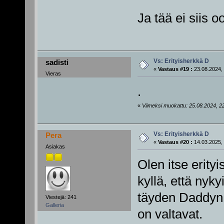
Ja tää ei siis o
Vs: Erityisherkkä D
sadisti
«
Vastaus #19 :
23.08.2024, 
Vieras
.
«
Viimeksi muokattu: 25.08.2024, 22:2
Vs: Erityisherkkä D
Pera
«
Vastaus #20 :
14.03.2025, 
Asiakas
Olen itse erity
kyllä, että nyk
täyden Daddyn, 
Viestejä: 241
Galleria
on valtavat.