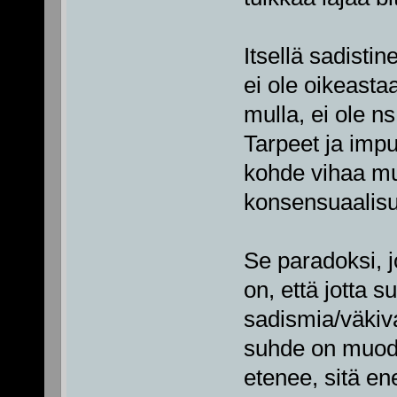
Itsellä sadistin
ei ole oikeast
mulla, ei ole ns
Tarpeet ja imp
kohde vihaa mu
konsensuaalisu
Se paradoksi, j
on, että jotta 
sadismia/väkiva
suhde on muod
etenee, sitä e