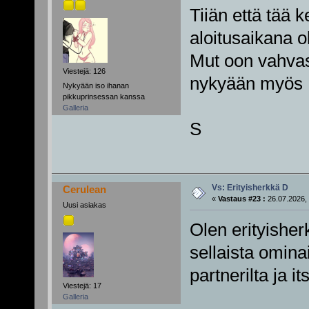
Tiiän että tää 
aloitusaikana ol
Mut oon vahvast
Viestejä: 126
nykyään myös
Nykyään iso ihanan
pikkuprinsessan kanssa
Galleria
S
Vs: Erityisherkkä D
Cerulean
«
Vastaus #23 :
26.07.2026, 
Uusi asiakas
Olen erityisher
sellaista omina
partnerilta ja i
Viestejä: 17
Galleria