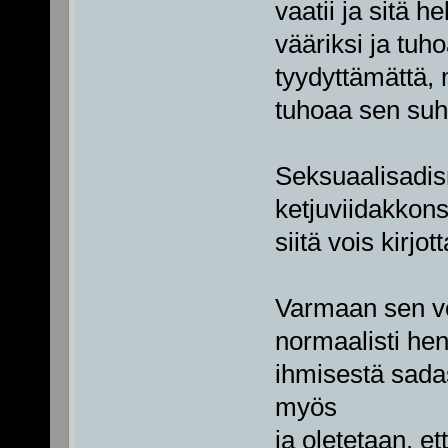
vaatii ja sitä 
vääriksi ja tuh
tyydyttämättä, 
tuhoaa sen suh
Seksuaalisadis
ketjuviidakkons
siitä vois kirjo
Varmaan sen vo
normaalisti hen
ihmisestä sadas
myös
ja oletetaan, e