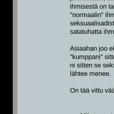
ihmisestä on tar
"normaalin" ihm
seksuaalisadist
satatuhatta ih
Asiaahan joo ei
"kumppani" sitt
ni sitten se se
lähtee menee.
On tää vittu v