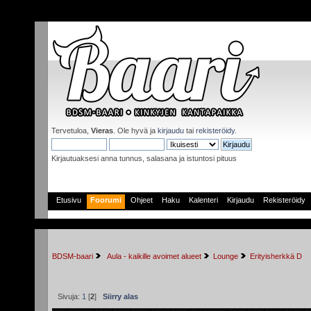
Tervetuloa,
Vieras
. Ole hyvä ja
kirjaudu
tai
rekisteröidy
.
Kirjautuaksesi anna tunnus, salasana ja istuntosi pituus
Etusivu
Foorumi
Ohjeet
Haku
Kalenteri
Kirjaudu
Rekisteröidy
BDSM-baari
 Aula - kaikille avoimet alueet
Lounge
Erityisherkkä D
Sivuja:
1
[
2
]
Siirry alas