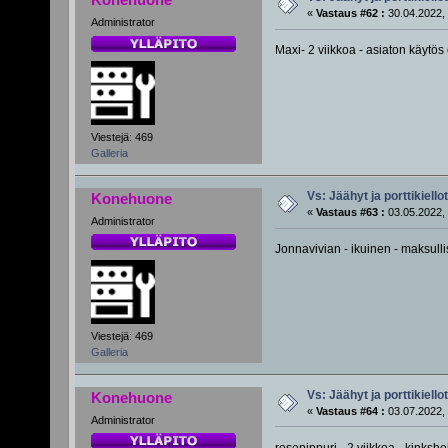
«
Vastaus #62 :
30.04.2022, 
Administrator
Maxi- 2 viikkoa - asiaton käytös
Viestejä: 469
Galleria
Vs: Jäähyt ja porttikiellot
Konehuone
«
Vastaus #63 :
03.05.2022, 
Administrator
Jonnavivian - ikuinen - maksull
Viestejä: 469
Galleria
Vs: Jäähyt ja porttikiellot
Konehuone
«
Vastaus #64 :
03.07.2022, 
Administrator
rosepippuri - 2 viikkoa - kinksh