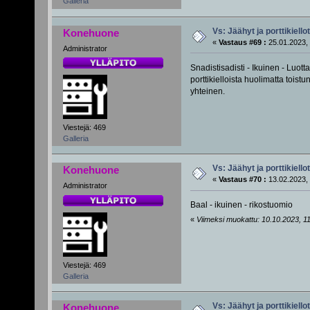
Galleria
Vs: Jäähyt ja porttikiellot
Konehuone
«
Vastaus #69 :
25.01.2023, 
Administrator
Snadistisadisti - Ikuinen - Luott
porttikielloista huolimatta tois
yhteinen.
Viestejä: 469
Galleria
Vs: Jäähyt ja porttikiellot
Konehuone
«
Vastaus #70 :
13.02.2023, 
Administrator
Baal - ikuinen - rikostuomio
«
Viimeksi muokattu: 10.10.2023, 11
Viestejä: 469
Galleria
Vs: Jäähyt ja porttikiellot
Konehuone