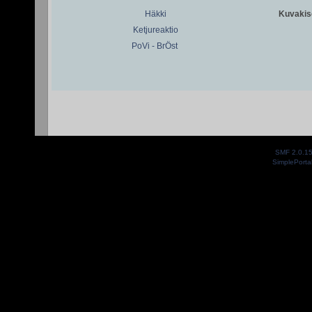
Häkki
Kuvakiso
Ketjureaktio
PoVi - BrÖst
SMF 2.0.1
SimplePorta