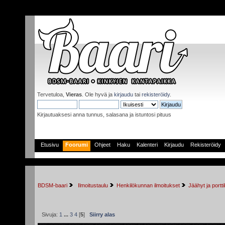
Tervetuloa,
Vieras
. Ole hyvä ja
kirjaudu
tai
rekisteröidy
.
Kirjautuaksesi anna tunnus, salasana ja istuntosi pituus
Etusivu
Foorumi
Ohjeet
Haku
Kalenteri
Kirjaudu
Rekisteröidy
BDSM-baari
 Ilmoitustaulu
Henkilökunnan ilmoitukset
Jäähyt ja porttik
Sivuja:
1
...
3
4
[
5
]
Siirry alas