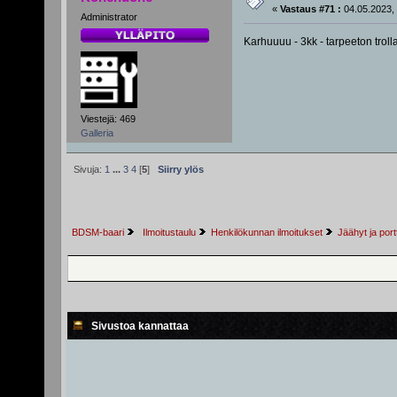
«
Vastaus #71 :
04.05.2023, 
Administrator
Karhuuuu - 3kk - tarpeeton trol
Viestejä: 469
Galleria
Sivuja:
1
...
3
4
[
5
]
Siirry ylös
BDSM-baari
 Ilmoitustaulu
Henkilökunnan ilmoitukset
Jäähyt ja portt
Sivustoa kannattaa