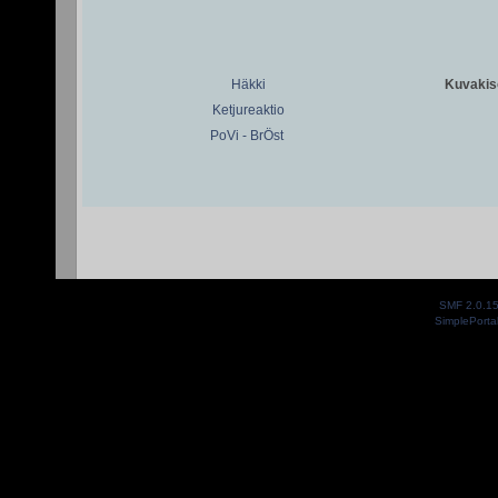
Häkki
Kuvakiso
Ketjureaktio
PoVi - BrÖst
SMF 2.0.1
SimplePorta