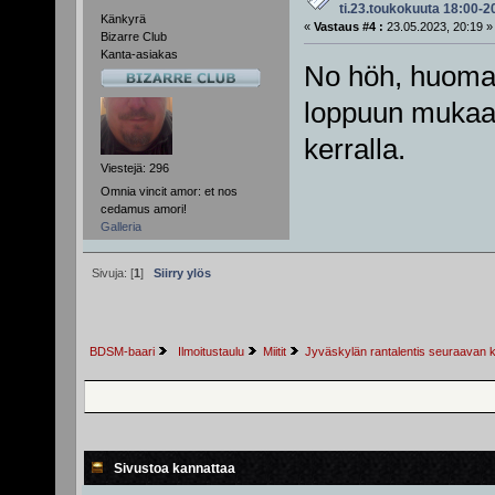
ti.23.toukokuuta 18:00-2
Känkyrä
«
Vastaus #4 :
23.05.2023, 20:19 »
Bizarre Club
Kanta-asiakas
No höh, huomas
loppuun mukaan
kerralla.
Viestejä: 296
Omnia vincit amor: et nos
cedamus amori!
Galleria
Sivuja: [
1
]
Siirry ylös
BDSM-baari
 Ilmoitustaulu
Miitit
Jyväskylän rantalentis seuraavan k
Sivustoa kannattaa