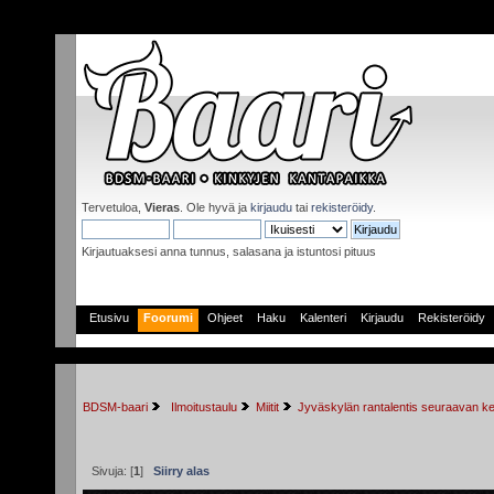
Tervetuloa,
Vieras
. Ole hyvä ja
kirjaudu
tai
rekisteröidy
.
Kirjautuaksesi anna tunnus, salasana ja istuntosi pituus
Etusivu
Foorumi
Ohjeet
Haku
Kalenteri
Kirjaudu
Rekisteröidy
BDSM-baari
 Ilmoitustaulu
Miitit
Jyväskylän rantalentis seuraavan ke
Sivuja: [
1
]
Siirry alas