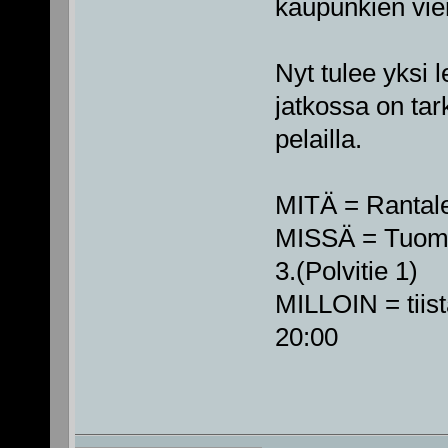
kaupunkien vier
Nyt tulee yksi l
jatkossa on tar
pelailla.
MITÄ = Rantale
MISSÄ = Tuomi
3.(Polvitie 1)
MILLOIN = tiis
20:00