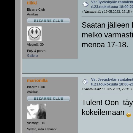
Vs: Jyväskylän rantalen
tiikki
ti.23.toukokuuta 18:00-2
Bizarre Club
«
Vastaus #1 :
19.05.2023, 22:15 »
Asiakas
Saatan jälleen 
melko varmasti
menoa 17-18.
Viestejä: 30
Poly & pervo
Galleria
Vs: Jyväskylän rantalen
marionilla
ti.23.toukokuuta 18:00-2
Bizarre Club
«
Vastaus #2 :
19.05.2023, 22:31 »
Asiakas
Tulen! Oon täy
kokeilemaan
Viestejä: 116
Sydän, mitä sahaat?