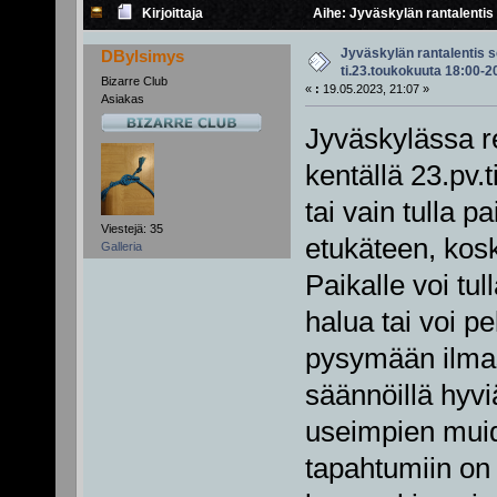
Kirjoittaja
Aihe: Jyväskylän rantalentis
Jyväskylän rantalentis 
DBylsimys
ti.23.toukokuuta 18:00-2
Bizarre Club
«
:
19.05.2023, 21:07 »
Asiakas
Jyväskylässa r
kentällä 23.pv.t
tai vain tulla pa
Viestejä: 35
etukäteen, kos
Galleria
Paikalle voi t
halua tai voi p
pysymään ilmas
säännöillä hyvi
useimpien muid
tapahtumiin on 