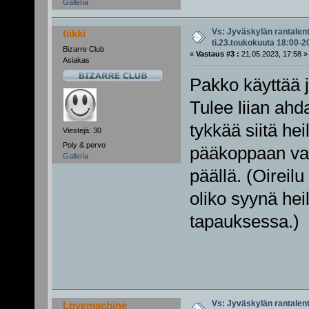
Galleria
Vs: Jyväskylän rantalen
tiikki
ti.23.toukokuuta 18:00-2
Bizarre Club
«
Vastaus #3 :
21.05.2023, 17:58 »
Asiakas
Pakko käyttää jä
Tulee liian ahd
tykkää siitä he
Viestejä: 30
Poly & pervo
pääkoppaan vai
Galleria
päällä. (Oireil
oliko syynä hei
tapauksessa.)
Vs: Jyväskylän rantalen
Lovemachine