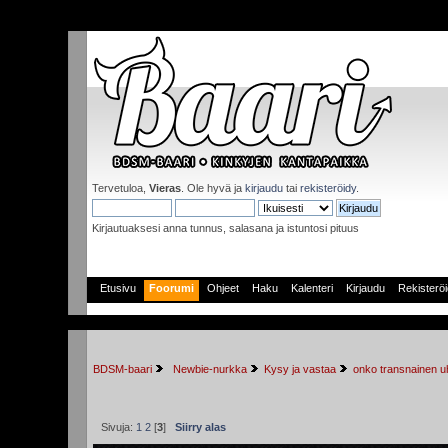
Tervetuloa,
Vieras
. Ole hyvä ja
kirjaudu
tai
rekisteröidy
.
Kirjautuaksesi anna tunnus, salasana ja istuntosi pituus
Etusivu
Foorumi
Ohjeet
Haku
Kalenteri
Kirjaudu
Rekisterö
BDSM-baari
 Newbie-nurkka
Kysy ja vastaa
onko transnainen u
Sivuja:
1
2
[
3
]
Siirry alas