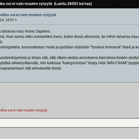
ka vai ei vain muuten sytyytä (Luettu 26093 kertaa)
uhka vai ei vain muuten sytyytä
24, 19:57 »
a tahansa muu Homo Sapiens.
sinä, ihan sama oliko esimerkiksi trans, kuten tässä aiheessa, tai mihin tahansa m
ä.
 ei vahingoiteta, kunnioitetaan muita ja pyritään elämään "hyvänä ihmisenä" itseä ja
stoinkäymisiä jo ilman sitä, että ottaisi ekstra-annoksena kierroksia toisten yksity
ytyttää allekirjoittanutta, niin kaikissa "kategorioissa" löytyy niitä 'WAU! NAM!' tyyp
raapaisemaan sitä aihealuetta tässä.
uhka vai ei vain muuten sytyytä