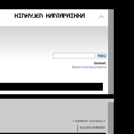
Uutiset:
Baarin kannatusmaksut
« edellinen
seuraava »
TULOSTUSVERSIO