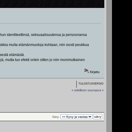
uuhun identiteettinsä, seksuaalisuutensa ja persoonansa
 kaikkia muita elämänmuotoja kohtaan, niin isosti peukkua
isestä elämästä.
pejä, mutta tuo efekti onkin sitten jo niin monimutkainen
Kirjattu
TULOSTUSVERSIO
« edellinen
seuraava »
Siirry: