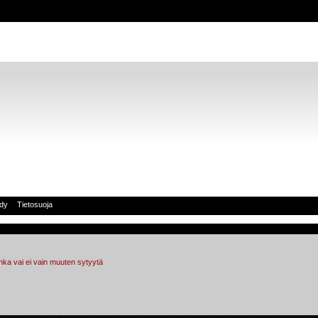
idy
Tietosuoja
hka vai ei vain muuten sytyytä