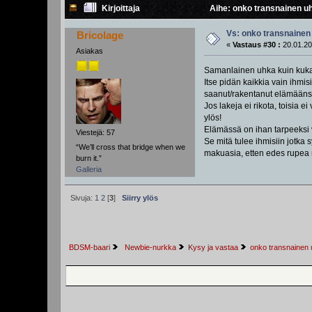
Kirjoittaja
Aihe: onko transnainen uh
Vs: onko transnainen 
Bricolage
«
Vastaus #30 :
20.01.20
Asiakas
Samanlainen uhka kuin kuk
Itse pidän kaikkia vain ihmi
saanut/rakentanut elämääns
Jos lakeja ei rikota, toisia
ylös!
Elämässä on ihan tarpeeksi va
Viestejä: 57
Se mitä tulee ihmisiin jotka s
“We’ll cross that bridge when we
makuasia, etten edes rupea 
burn it.”
Galleria
Sivuja:
1
2
[
3
]
Siirry ylös
BDSM-baari
 Newbie-nurkka
Kysy ja vastaa
onko transnainen 