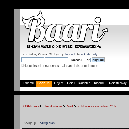
Tervetuloa,
Vieras
. Ole hyvä ja
kirjaudu
tai
rekisteröidy
.
Kirjautuaksesi anna tunnus, salasana ja istuntosi pituus
Etusivu
Foorumi
Ohjeet
Haku
Kalenteri
Kirjaudu
Rekisteröidy
BDSM-baari
 Ilmoitustaulu
Miitit
Kokkolassa miittaillaan 24.5
Sivuja: [
1
]
Siirry alas