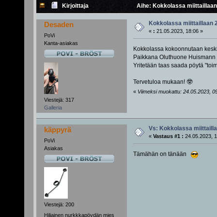
Kirjoittaja
Aihe: Kokkolassa miittaillaan
Kokkolassa miittaillaan 
Desaden
«
:
21.05.2023, 18:06 »
PoVi
Kanta-asiakas
Kokkolassa kokoonnutaan keskivi
Paikkana Oluthuone Huismann (T
Yritetään taas saada pöytä "toimi
Tervetuloa mukaan! 🤓
«
Viimeksi muokattu: 24.05.2023, 09
Viestejä: 317
Galleria
Vs: Kokkolassa miittaill
käppyrä
«
Vastaus #1 :
24.05.2023, 1
PoVi
Asiakas
Tämähän on tänään
Viestejä: 200
Hiljainen nurkkkapöydän mies