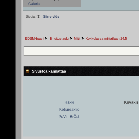
Galleria
Sivuja: [
1
]
Siirry ylös
BDSM-baari
 Ilmoitustaulu
Miitit
Kokkolassa miittaillaan 24.5
Sivustoa kannattaa
Häkki
Kuvakiso
Ketjureaktio
PoVi - BrÖst