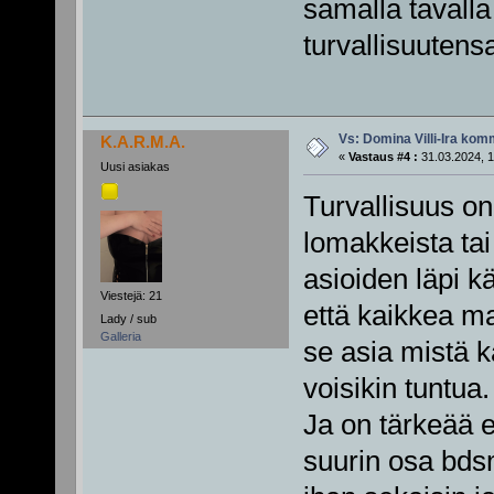
samalla tavalla
turvallisuutens
Vs: Domina Villi-Ira ko
K.A.R.M.A.
«
Vastaus #4 :
31.03.2024, 1
Uusi asiakas
Turvallisuus on
lomakkeista tai 
asioiden läpi k
Viestejä: 21
että kaikkea ma
Lady / sub
Galleria
se asia mistä k
voisikin tuntua.
Ja on tärkeää e
suurin osa bds