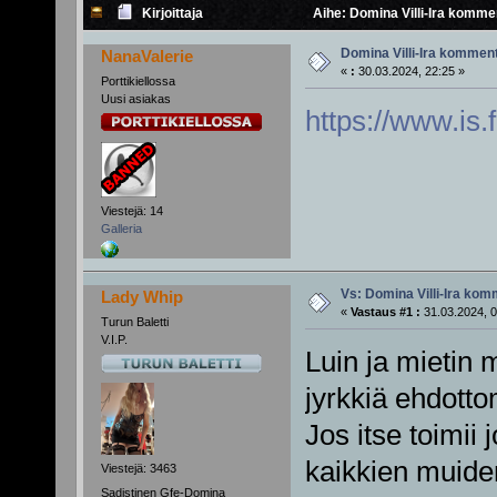
Kirjoittaja
Aihe: Domina Villi-Ira komme
Domina Villi-Ira kommen
NanaValerie
«
:
30.03.2024, 22:25 »
Porttikiellossa
Uusi asiakas
https://www.is
Viestejä: 14
Galleria
Vs: Domina Villi-Ira ko
Lady Whip
«
Vastaus #1 :
31.03.2024, 0
Turun Baletti
V.I.P.
Luin ja mietin 
jyrkkiä ehdotto
Jos itse toimii j
kaikkien muiden
Viestejä: 3463
Sadistinen Gfe-Domina