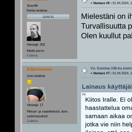
«
Vastaus #6 :
01.04.2024, 1
Smurffit
Kanta-asiakas
Mielestäni on ih
Turvallisuutta p
Olen kuullut pa
Viestejä: 302
Kiintiö pervo
Galleria
Vs: Domina Villi-Ira ko
Käärmemies
«
Vastaus #7 :
01.04.2024, 1
Uusi asiakas
Lainaus käyttäjäl
Kiitos Iralle. Ei
Viestejä: 17
haastattelua om
Pikkari- ja vaatefetisisti, dom,
samaan aikaa on
sadomasokisti
Galleria
jotka vie niin h