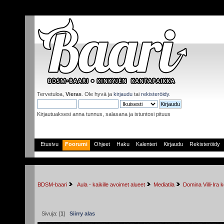
Tervetuloa,
Vieras
. Ole hyvä ja
kirjaudu
tai
rekisteröidy
.
Kirjautuaksesi anna tunnus, salasana ja istuntosi pituus
Etusivu
Foorumi
Ohjeet
Haku
Kalenteri
Kirjaudu
Rekisteröidy
BDSM-baari
 Aula - kaikille avoimet alueet
Mediatila
Domina Villi-Ira
Sivuja: [
1
]
Siirry alas