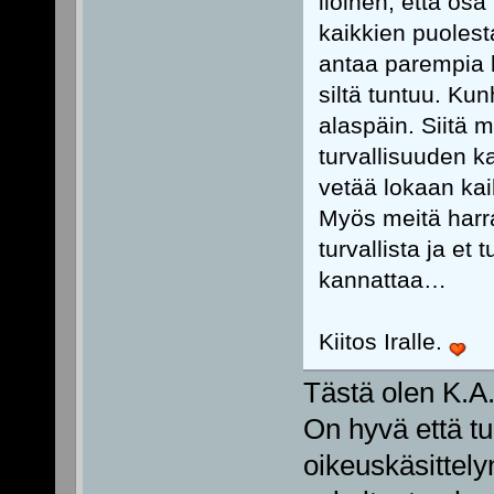
iloinen, että os
kaikkien puolest
antaa parempia k
siltä tuntuu. Ku
alaspäin. Siitä 
turvallisuuden ka
vetää lokaan kaik
Myös meitä harra
turvallista ja et 
kannattaa…
Kiitos Iralle.
Tästä olen K.A
On hyvä että t
oikeuskäsittely