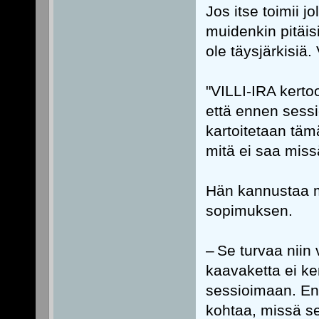
Jos itse toimii jo
muidenkin pitäisi
ole täysjärkisiä.
"VILLI-IRA kertoo
että ennen sessi
kartoitetaan täm
mitä ei saa mis
Hän kannustaa my
sopimuksen.
– Se turvaa niin 
kaavaketta ei k
sessioimaan. En 
kohtaa, missä s