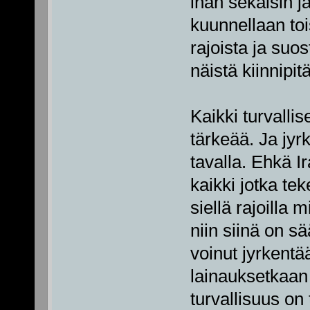
ihan sekaisin j
kuunnellaan toi
rajoista ja suo
näistä kiinnipit
Kaikki turvall
tärkeää. Ja jyr
tavalla. Ehkä Ir
kaikki jotka te
siellä rajoilla
niin siinä on s
voinut jyrkentä
lainauksetkaan 
turvallisuus o