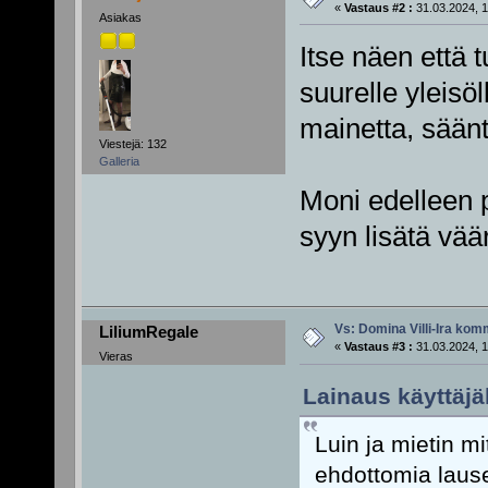
«
Vastaus #2 :
31.03.2024, 1
Asiakas
Itse näen että 
suurelle yleisö
mainetta, sääntö
Viestejä: 132
Galleria
Moni edelleen p
syyn lisätä vää
Vs: Domina Villi-Ira ko
LiliumRegale
«
Vastaus #3 :
31.03.2024, 1
Vieras
Lainaus käyttäjä
Luin ja mietin mi
ehdottomia lause