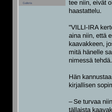
tee niin, eivät 
Galleria
haastattelu.
"VILLI-IRA kert
aina niin, että
kaavakkeen, jo
mitä hänelle sa
nimessä tehdä.
Hän kannustaa
kirjallisen sop
– Se turvaa nii
tällaista kaava