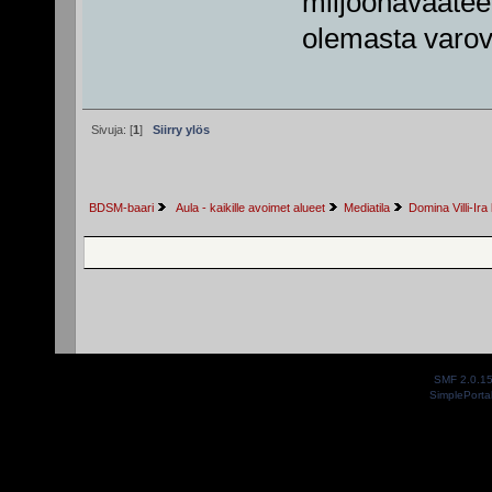
miljoonavaatee
olemasta varo
Sivuja: [
1
]
Siirry ylös
BDSM-baari
 Aula - kaikille avoimet alueet
Mediatila
Domina Villi-Ir
SMF 2.0.1
SimplePorta