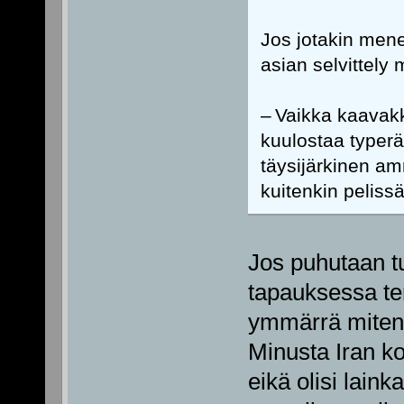
Jos jotakin mene
asian selvittely
– Vaikka kaavakk
kuulostaa typeräl
täysijärkinen amm
kuitenkin pelissä
Jos puhutaan t
tapauksessa te
ymmärrä miten o
Minusta Iran ko
eikä olisi laink