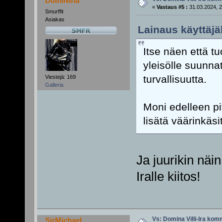
DomiNina
«
Vastaus #5 :
31.03.2024, 2
Smurffit
Asiakas
Lainaus käyttäjäl
Itse näen että t
yleisölle suunna
turvallisuutta.
Viestejä: 169
Galleria
Moni edelleen pit
lisätä väärinkäs
Ja juurikin näi
Iralle kiitos!
Vs: Domina Villi-Ira ko
SirMichael