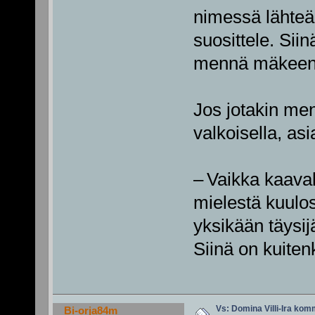
nimessä lähteä
suosittele. Sii
mennä mäkeen
Jos jotakin me
valkoisella, as
– Vaikka kaava
mielestä kuulost
yksikään täysij
Siinä on kuitenk
Vs: Domina Villi-Ira ko
Bi-orja84m