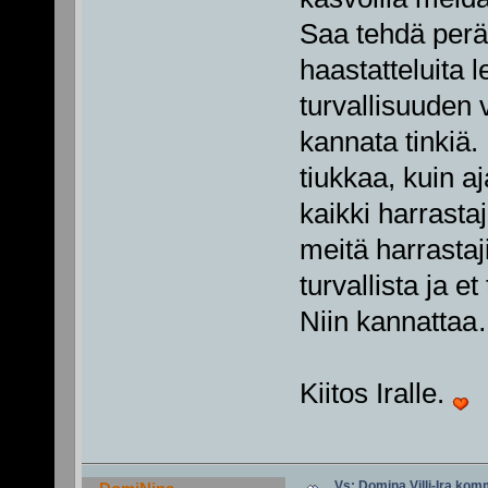
Saa tehdä perä
haastatteluita l
turvallisuuden 
kannata tinkiä
tiukkaa, kuin aj
kaikki harrasta
meitä harrastaj
turvallista ja e
Niin kannatta
Kiitos Iralle.
Vs: Domina Villi-Ira ko