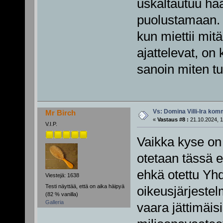
uskaltautuu ha
puolustamaan. 
kun miettii mitä
ajattelevat, on
sanoin miten tu
Vs: Domina Villi-Ira ko
Mr Birch
«
Vastaus #8 :
21.10.2024, 1
V.I.P.
Vaikka kyse on 
otetaan tässä es
ehkä otettu Yhd
Viestejä: 1638
Testi näyttää, että on aika häipyä
oikeusjärjeste
(82 % vanilla)
Galleria
vaara jättimäisi