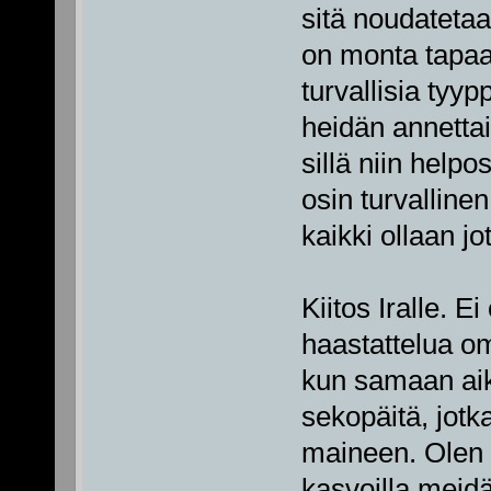
sitä noudatetaa
on monta tapaa
turvallisia tyyp
heidän annetta
sillä niin helpo
osin turvalline
kaikki ollaan jot
Kiitos Iralle. E
haastattelua o
kun samaan aik
sekopäitä, jotka
maineen. Olen i
kasvoilla meidä