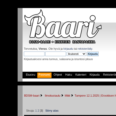
Tervetuloa,
Vieras
. Ole hyvä ja
kirjaudu
tai
rekisteröidy
.
Kirjautuaksesi anna tunnus, salasana ja istuntosi pituus
Etusivu
Foorumi
Ohjeet
Haku
Kalenteri
Kirjaudu
Rekisterö
BDSM-baari
 Ilmoitustaulu
Miitit
Tampere 12.1.2025 | Eroottisen 
Sivuja:
1
2
[
3
]
Siirry alas