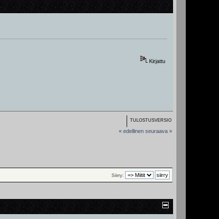
Kirjattu
TULOSTUSVERSIO
« edellinen
seuraava »
Siirry: