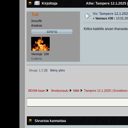
Kirjoittaja
Aihe: Tampere 12.1.2025 |
Vs: Tampere 12.1.202
Tuli
«
Vastaus #30 :
13.01.20
Smurffit
Asiakas
Kiitos kaikille aivan ihanast
Viestejä: 168
Galleria
Sivuja:
1
2
[
3
]
Siirry ylös
BDSM-baari
 Ilmoitustaulu
Miitit
Tampere 12.1.2025 | Eroottisen
Sivustoa kannattaa