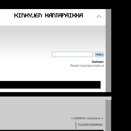
Uutiset:
Baarin kannatusmaksut
« edellinen
seuraava »
TULOSTUSVERSIO