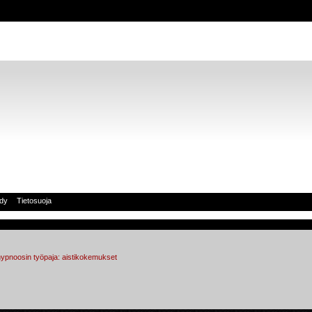
idy
Tietosuoja
hypnoosin työpaja: aistikokemukset 