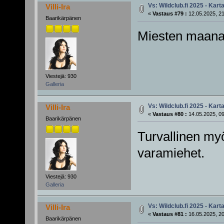
Vs: Wildclub.fi 2025 - Karta
Villi-Ira
«
Vastaus #79 :
12.05.2025, 21
Baarikärpänen
Miesten maanant
Viestejä: 930
Galleria
Vs: Wildclub.fi 2025 - Karta
Villi-Ira
«
Vastaus #80 :
14.05.2025, 09
Baarikärpänen
Turvallinen myö
varamiehet.
Viestejä: 930
Galleria
Vs: Wildclub.fi 2025 - Karta
Villi-Ira
«
Vastaus #81 :
16.05.2025, 20
Baarikärpänen