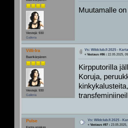
Muutamalle on v
Viestejä: 930
Galleria
Vs: Wildclub.fi 2025 - Karta
Villi-Ira
«
Vastaus #86 :
22.05.2025, 09
Baarikärpänen
Kirpputorilla jä
Koruja, peruuk
kinkykalusteita
Viestejä: 930
transfeminiineill
Galleria
Vs: Wildclub.fi 2025 - Kar
Pulse
«
Vastaus #87 :
23.05.2025, 
Kanta-asiakas