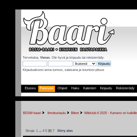
Tervetuloa,
Vieras
. Ole hyvä ja
kirjaudu
tai
rekisteröidy
.
Kirjautuaksesi anna tunnus, salasana ja istuntosi pituus
Etusivu
Foorumi
Ohjeet
Haku
Kalenteri
Kirjaudu
Rekisteröidy
BDSM-baari
 Ilmoitustaulu
Bileet
Wildclub.fi 2025 - Kartano on kaikill
Sivuja:
1
...
4
5
[
6
]
7
Siirry alas