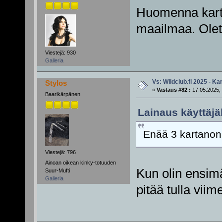
Huomenna karta
maailmaa. Olet
Viestejä: 930
Galleria
Vs: Wildclub.fi 2025 - Kar
Stylos
«
Vastaus #82 :
17.05.2025, 
Baarikärpänen
Lainaus käyttäjält
Enää 3 kartanon i
Viestejä: 796
Ainoan oikean kinky-totuuden
Kun olin ensimä
Suur-Mufti
Galleria
pitää tulla viime