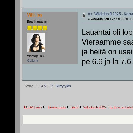
Vs: Wildclub.fi 2025 - Karta
Villi-Ira
«
Vastaus #89 :
25.05.2025, 19
Baarikärpänen
Lauantai oli l
Vieraamme saap
ja heitä on use
Viestejä: 930
pe 6.6 ja la 7.6.
Galleria
Sivuja:
1
...
4
5
[
6
]
7
Siirry ylös
BDSM-baari
 Ilmoitustaulu
Bileet
Wildclub.fi 2025 - Kartano on kaikil