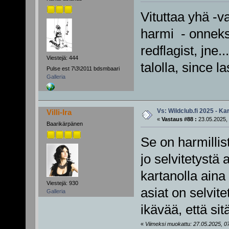
Vituttaa yhä -v
harmi - onneks 
redflagist, jne.
Viestejä: 444
talolla, since l
Pulse est 7\3\2011 bdsmbaari
Galleria
Vs: Wildclub.fi 2025 - Kar
Villi-Ira
«
Vastaus #88 :
23.05.2025, 
Baarikärpänen
Se on harmillis
jo selvitetystä 
kartanolla aina
Viestejä: 930
asiat on selvit
Galleria
ikävää, että si
«
Viimeksi muokattu: 27.05.2025, 07:29