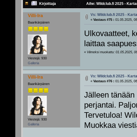
Kirjoittaja
Aihe: Wildclub.fi 2025 - Karta
Vs: Wildclub.fi 2025 - Karta
Villi-Ira
«
Vastaus #75 :
01.05.2025, 08
Baarikärpänen
Ulkovaatteet, k
laittaa saapues
«
Viimeksi muokattu: 01.05.2025, 08:56
Viestejä: 930
Galleria
Vs: Wildclub.fi 2025 - Karta
Villi-Ira
«
Vastaus #76 :
01.05.2025, 08
Baarikärpänen
Jälleen tänään
perjantai. Paljon
Tervetuloa! Wil
Viestejä: 930
Muokkaa viesti
Galleria