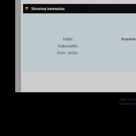
Sivustoa kannattaa
Häkki
Kuvakiso
Ketjureaktio
PoVi - BrÖst
SMF 2.0.1
SimplePorta