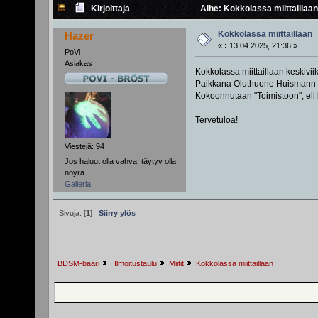
Kirjoittaja
Aihe: Kokkolassa miittaillaan
Kokkolassa miittaillaan
Hazer
«
:
13.04.2025, 21:36 »
PoVi
Asiakas
Kokkolassa miittaillaan keskivi
Paikkana Oluthuone Huismann (T
Kokoonnutaan "Toimistoon", eli 
Tervetuloa!
Viestejä: 94
Jos haluut olla vahva, täytyy olla
nöyrä....
Galleria
Sivuja: [
1
]
Siirry ylös
BDSM-baari
 Ilmoitustaulu
Miitit
Kokkolassa miittaillaan