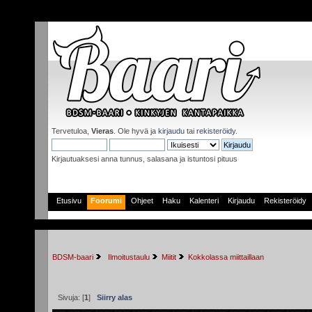
Tervetuloa,
Vieras
. Ole hyvä ja
kirjaudu
tai
rekisteröidy
.
Kirjautuaksesi anna tunnus, salasana ja istuntosi pituus
Etusivu
Foorumi
Ohjeet
Haku
Kalenteri
Kirjaudu
Rekisteröidy
BDSM-baari
 Ilmoitustaulu
Miitit
Kokkolassa miittaillaan
Sivuja: [
1
]
Siirry alas