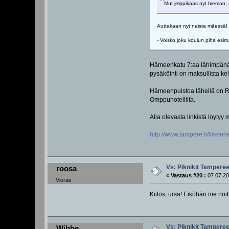
Mut jelppikääs nyt hieman,
Auttakaan nyt naista mäessä! Fil
- Voisko joku koulun piha esim
Hämeenkatu 7:aa lähimpänä o
pysäköinti on maksullista ke
Hämeenpuistoa lähellä on Ra
Omppuhotellilta.
Alla olevasta linkistä löyty
http://www.tampere.fi/liiken
Vs: Piknikit Tampereel
roosa
«
Vastaus #20 :
07.07.20
Vieras
Kiitos, ursa! Eiköhän me noill
Vs: Piknikit Tampereel
Wibbe