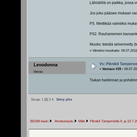
Lähistöllä on paikka, jossa v
Jos joku pääsee mukaan vas
PS. Miettikää valmiiksi muka
PS2. Rauhaniemen kansankylp
Muoks: tekstiä selvennetty (t
«
Viimeksi muokattu: 09.07.2011,
Vs: Piknikit Tampereel
Levodonna
«
Vastaus #29 :
09.07.20
Vieras
Tiukan harkinnan ja pohdinna
Sivuja:
1
[
2
]
3
4
Siirry ylös
BDSM-baari
 Ilmoitustaulu
Miitit
Piknikit Tampereella 9. ja 10.7.