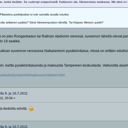
 te, ketkä tiedätte. Se uudempi omppuhotelli. Kakkonen siis, Hämeenkatu seiskassa. Mis siinä o
laristina parkkipaikat ei tule samalla tavalla tutuiksi.
.olla sellainen paikka? Siinä Hämeenpuiston lähellä. Tai Kirjasto Metson parkit?
n joko Rongankadun tai Ratinan stadionin vieressä, suvannon lähellä olevat parkk
llo 18 saakka.
tinan suvannon rannasssa Nalkalantorin pysäköintialue, missä on erittäin edullis
y mm. kartta pysäköintialueista ja maksuista Tampereen keskustasta. Valkoisilta alue
nejakadut/pysakointi/maksuvyohykkeet.html
la 9. ja 10.7.2011
11, 20:56 »
a tiedoilla selvitä.
la 9. ja 10.7.2011