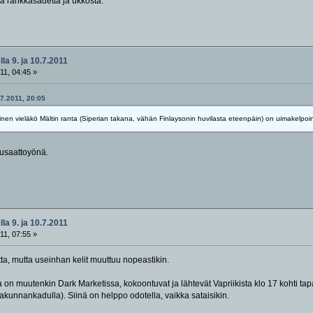
lä rankkasadetta ja ukkosta.
la 9. ja 10.7.2011
11, 04:45 »
07.2011, 20:05
oinen vieläkö Mältin ranta (Siperian takana, vähän Finlaysonin huvilasta eteenpäin) on uimakelpoin
nusaattoyönä.
la 9. ja 10.7.2011
11, 07:55 »
ta, mutta useinhan kelit muuttuu nopeastikin.
on muutenkin Dark Marketissa, kokoontuvat ja lähtevät Vapriikista klo 17 kohti tap
akunnankadulla). Siinä on helppo odotella, vaikka sataisikin.