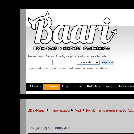
Tervetuloa,
Vieras
. Ole hyvä ja
kirjaudu
tai
rekisteröidy
.
Kirjautuaksesi anna tunnus, salasana ja istuntosi pituus
Etusivu
Foorumi
Ohjeet
Haku
Kalenteri
Kirjaudu
Rekisterö
BDSM-baari
 Ilmoitustaulu
Miitit
Piknikit Tampereella 9. ja 10.7.2
Sivuja:
1
[
2
]
3
4
Siirry alas