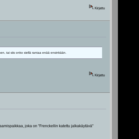
Kirjattu
en, tai siis onko siellä rantaa enää ensinkään.
Kirjattu
aamispaikkaa, joka on "Frenckellin katettu jalkakäytävä"