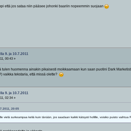
ympi että jos sataa niin pääsee johonki baariin nopeemmin suojaan
la 9. ja 10.7.2011
11, 00:43 »
ttä tulen huomenna ainakin pikaisesti moikkaamaan kun saan puotini Dark Marketist
?) vaikka tekstaria, että missä olette?
la 9. ja 10.7.2011
11, 02:34 »
07.2011, 20:05
lle vielä surkeampaa keliä kuin tänään, jos saadaan kaikki kätsysti hollille, voisiko puisto vaiht