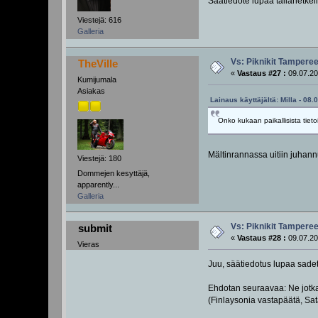
Säätiedote lupaa tällähetkel
Viestejä: 616
Galleria
Vs: Piknikit Tampereel
TheVille
«
Vastaus #27 :
09.07.20
Kumijumala
Asiakas
Lainaus käyttäjältä: Milla - 08.
Onko kukaan paikallisista tiet
Mältinrannassa uitiin juhan
Viestejä: 180
Dommejen kesyttäjä,
apparently...
Galleria
Vs: Piknikit Tampereel
submit
«
Vastaus #28 :
09.07.20
Vieras
Juu, säätiedotus lupaa sadet
Ehdotan seuraavaa: Ne jotka 
(Finlaysonia vastapäätä, Sat