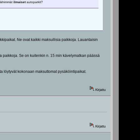
n lähimmät
ilmaiset
autoparkit?
ipaikat. Ne ovat kaikki maksullisia paikkoja. Lauantaisin
ia paikkoja. Se on kuitenkin n. 15 min kävelymatkan päässä
ilta löytyvät kokonaan maksuttomat pysäköintipaikat.
Kirjattu
Kirjattu