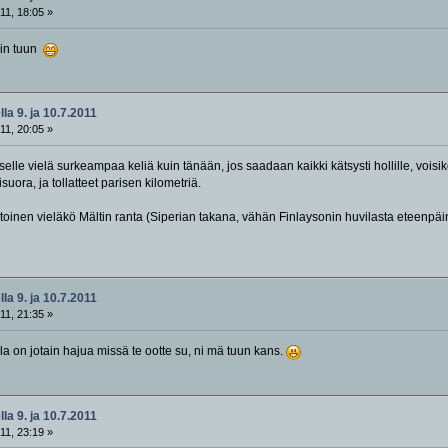
11, 18:05 »
kin tuun
la 9. ja 10.7.2011
11, 20:05 »
selle vielä surkeampaa keliä kuin tänään, jos saadaan kaikki kätsysti hollille, voi
uora, ja tollatteet parisen kilometriä.
etoinen vieläkö Mältin ranta (Siperian takana, vähän Finlaysonin huvilasta eteenpäin
la 9. ja 10.7.2011
11, 21:35 »
la on jotain hajua missä te ootte su, ni mä tuun kans.
la 9. ja 10.7.2011
11, 23:19 »