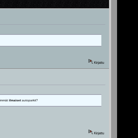
Kirjattu
ähimmät
ilmaiset
autoparkit?
Kirjattu