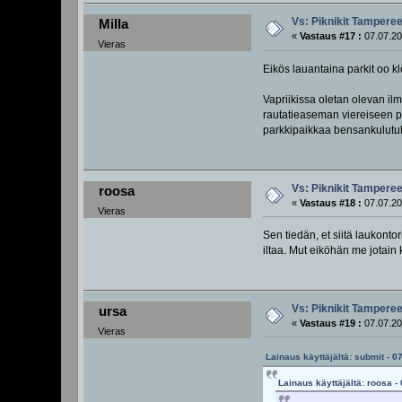
Vs: Piknikit Tampereel
Milla
«
Vastaus #17 :
07.07.20
Vieras
Eikös lauantaina parkit oo kl
Vapriikissa oletan olevan il
rautatieaseman viereiseen pa
parkkipaikkaa bensankulutuk
Vs: Piknikit Tampereel
roosa
«
Vastaus #18 :
07.07.20
Vieras
Sen tiedän, et siitä laukont
iltaa. Mut eiköhän me jotain
Vs: Piknikit Tampereel
ursa
«
Vastaus #19 :
07.07.20
Vieras
Lainaus käyttäjältä: submit - 0
Lainaus käyttäjältä: roosa -