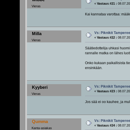
«
Vastaus #21 :
08.07.20
Vieras
Kai kannataa varottaa: mää
Vs: Piknikit Tampereel
Milla
«
Vastaus #22 :
08.07.20
Vieras
Säätiedottelija uhkasi huomi
rannalle matka on lähes luotis
Onko kukaan paikallisista ti
ensinkään.
Vs: Piknikit Tampereel
Kyyberi
«
Vastaus #23 :
08.07.20
Vieras
Jos sää ei oo kauhee, ja mul
Vs: Piknikit Tampereel
Qumma
«
Vastaus #24 :
08.07.20
Kanta-asiakas