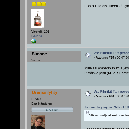
Eiks puisto ois silleen käts
Viestejä: 281
Galleria
Vs: Piknikit Tampereel
Simone
«
Vastaus #25 :
09.07.20
Vieras
Milla sai ympäripuhuttua, e
Pistäiskö joku (Milla, Submit
Vs: Piknikit Tampereel
Oranssilyhty
«
Vastaus #26 :
09.07.20
Rsyke
Baarikärpänen
Lainaus käyttäjältä: Milla - 08.
Säätiedottelija uhkasi huomise