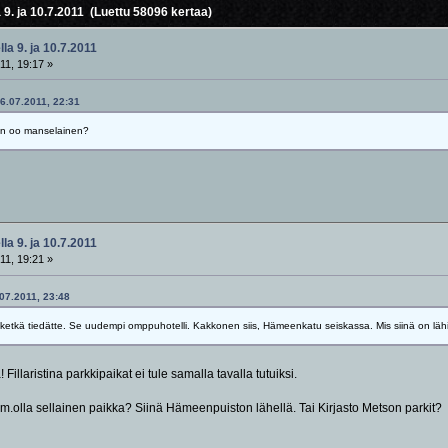
 9. ja 10.7.2011 (Luettu 58096 kertaa)
la 9. ja 10.7.2011
11, 19:17 »
6.07.2011, 22:31
 en oo manselainen?
la 9. ja 10.7.2011
11, 19:21 »
.07.2011, 23:48
, ketkä tiedätte. Se uudempi omppuhotelli. Kakkonen siis, Hämeenkatu seiskassa. Mis siinä on l
illaristina parkkipaikat ei tule samalla tavalla tutuiksi.
im.olla sellainen paikka? Siinä Hämeenpuiston lähellä. Tai Kirjasto Metson parkit?