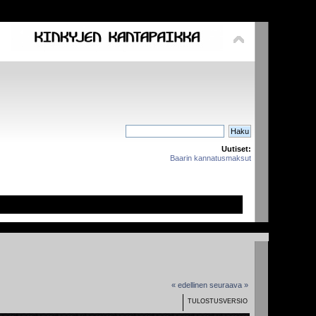
Uutiset:
Baarin kannatusmaksut
« edellinen
seuraava »
TULOSTUSVERSIO