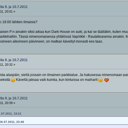
la 9. ja 10.7.2011
11, 20:01 »
o 18:00 lähtien ilmaisia?
maisen P:n ainakin siksi aikaa kun Dark House on auki, ja kai se täälläkin, kuten 
rkkihalliin. Tässä nimenomaisessa yhtälössä Vapriikki - Rautatieasema ainakin. Matk
sineen aikoineen päivineen, on matkan kävellyt monasti ees taas.
la 9. ja 10.7.2011
11, 20:32 »
orista alaspäin, siellä jossain on ilmainen parkkialue. Ja hakusessa nimenomaan pa
 keksitä
Kävellä jaksaa vaik kuinka, kun kintuissa on maiharit
la 9. ja 10.7.2011
11, 20:39 »
7.07.2011, 19:21
 06.07.2011, 23:48