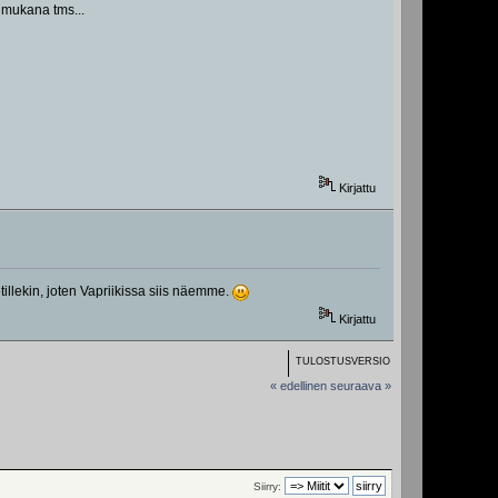
ä mukana tms...
Kirjattu
illekin, joten Vapriikissa siis näemme.
Kirjattu
TULOSTUSVERSIO
« edellinen
seuraava »
Siirry: