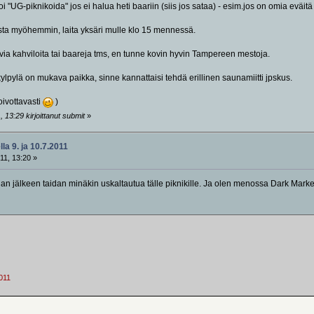
oi "UG-piknikoida" jos ei halua heti baariin (siis jos sataa) - esim.jos on omia eväit
ta myöhemmin, laita yksäri mulle klo 15 mennessä.
via kahviloita tai baareja tms, en tunne kovin hyvin Tampereen mestoja.
ylä on mukava paikka, sinne kannattaisi tehdä erillinen saunamiitti jpskus.
oivottavasti
)
 13:29 kirjoittanut submit
»
la 9. ja 10.7.2011
11, 13:20 »
n jälkeen taidan minäkin uskaltautua tälle piknikille. Ja olen menossa Dark Market
2011