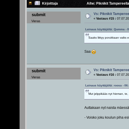
Kirjoittaja
Aihe: Piknikit Tampereella
Vs: Piknikit Tampereel
submit
«
Vastaus #15 :
07.07.20
Vieras
Lainaus käyttäjältä: Qumma - 0
Saaks liittyy porukkaan vaiks
Saa
Vs: Piknikit Tampereel
submit
«
Vastaus #16 :
07.07.20
Vieras
Lainaus käyttäjältä: roosa - 06
Mut jelppikääs nyt hieman, te
Auttakaan nyt naista mäessä! F
- Voisko joku koulun piha es