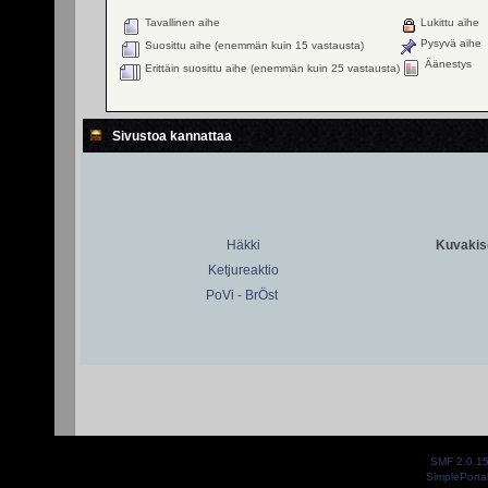
Tavallinen aihe
Lukittu aihe
Pysyvä aihe
Suosittu aihe (enemmän kuin 15 vastausta)
Äänestys
Erittäin suosittu aihe (enemmän kuin 25 vastausta)
Sivustoa kannattaa
Häkki
Kuvakiso
Ketjureaktio
PoVi - BrÖst
SMF 2.0.1
SimplePorta