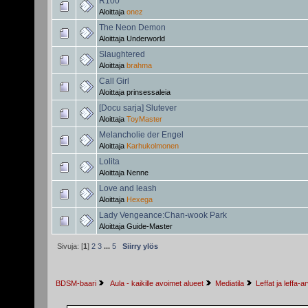
R100
Aloittaja
onez
The Neon Demon
Aloittaja
Underworld
Slaughtered
Aloittaja
brahma
Call Girl
Aloittaja
prinsessaleia
[Docu sarja] Slutever
Aloittaja
ToyMaster
Melancholie der Engel
Aloittaja
Karhukolmonen
Lolita
Aloittaja
Nenne
Love and leash
Aloittaja
Hexega
Lady Vengeance:Chan-wook Park
Aloittaja
Guide-Master
Sivuja: [
1
]
2
3
...
5
Siirry ylös
BDSM-baari
 Aula - kaikille avoimet alueet
Mediatila
Leffat ja leffa-a