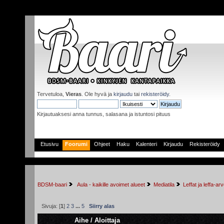
Tervetuloa,
Vieras
. Ole hyvä ja
kirjaudu
tai
rekisteröidy
.
Kirjautuaksesi anna tunnus, salasana ja istuntosi pituus
Etusivu
Foorumi
Ohjeet
Haku
Kalenteri
Kirjaudu
Rekisteröidy
BDSM-baari
 Aula - kaikille avoimet alueet
Mediatila
Leffat ja leffa-ar
Sivuja: [
1
]
2
3
...
5
Siirry alas
Aihe
/
Aloittaja