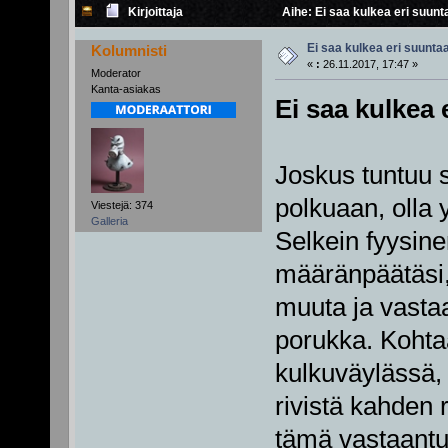
Kirjoittaja
Aihe: Ei saa kulkea eri suunt
Ei saa kulkea eri suunta
Kolumnisti
«
:
26.11.2017, 17:47 »
Moderator
Kanta-asiakas
Ei saa kulkea 
Joskus tuntuu s
polkuaan, olla y
Viestejä: 374
Galleria
Selkein fyysine
määränpäätäsi,
muuta ja vast
porukka. Kohta
kulkuväylässä,
rivistä kahden 
tämä vastaantul