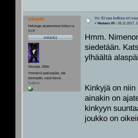
Vs: Ei saa kulkea eri su
bikantti
«
Vastaus #5 :
26.11.2017, 1
Helsingin akateemiset kinkyt ry
V.I.P.
Hmm. Nimenomaa
siedetään. Kat
ylhäältä alaspä
Viestejä: 2566
Ymmärrä taaksepäin, elä
eteenpäin, nauti tässä.
Galleria
Kinkyjä on niin
ainakin on ajate
kinkyyn suunta
joukko on oik