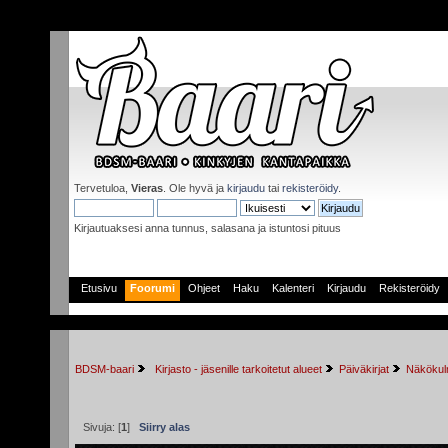
Tervetuloa,
Vieras
. Ole hyvä ja
kirjaudu
tai
rekisteröidy
.
Kirjautuaksesi anna tunnus, salasana ja istuntosi pituus
Etusivu
Foorumi
Ohjeet
Haku
Kalenteri
Kirjaudu
Rekisteröidy
BDSM-baari
 Kirjasto - jäsenille tarkoitetut alueet
Päiväkirjat
Näkökulm
Sivuja: [
1
]
Siirry alas