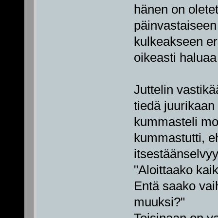
hänen on oletet
päinvastaiseen
kulkeakseen eri
oikeasti haluaa
Juttelin vastik
tiedä juurikaan
kummasteli mon
kummastutti, ehk
itsestäänselvyy
"Aloittaako kai
Entä saako vaih
muuksi?"
Toisinaan on va