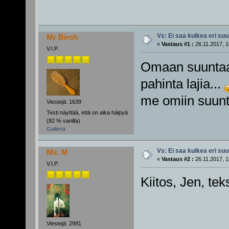
Vs: Ei saa kulkea eri su
Mr Birch
«
Vastaus #1 :
26.11.2017, 1
V.I.P.
Omaan suuntaa
pahinta lajia...
me omiin suunt
Viestejä: 1639
Testi näyttää, että on aika häipyä
(82 % vanilla)
Galleria
Vs: Ei saa kulkea eri su
Ms. M
«
Vastaus #2 :
26.11.2017, 1
V.I.P.
Kiitos, Jen, teks
Viestejä: 2981