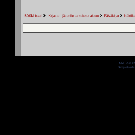
BDSM-baari
 Kirjasto - jäsenille tarkoitetut alueet
Päiväkirjat
Näkökul
SMF 2.0.1
SimplePorta