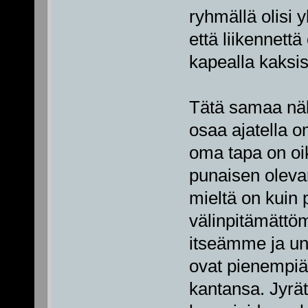
ryhmällä olisi y
että liikennettä
kapealla kaksis
Tätä samaa näk
osaa ajatella o
oma tapa on oik
punaisen olevan
mieltä on kuin
välinpitämättöm
itseämme ja un
ovat pienempiä
kantansa. Jyrät