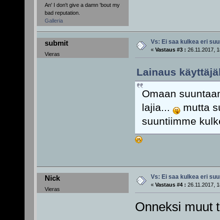
An' I don't give a damn 'bout my
bad reputation.
Galleria
Vs: Ei saa kulkea eri su
submit
«
Vastaus #3 :
26.11.2017, 1
Vieras
Lainaus käyttäjäl
Omaan suuntaans
lajia...
mutta su
suuntiimme kulk
Vs: Ei saa kulkea eri su
Nick
«
Vastaus #4 :
26.11.2017, 1
Vieras
Onneksi muut t