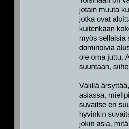
jotain muuta ku
jotka ovat aloit
kuitenkaan kok
myös sellaisia s
dominoivia alus
ole oma juttu.
suuntaan, siih
Välillä ärsytt
asiassa, mielip
suvaitse eri s
hyvinkin suvait
jokin asia, mitä