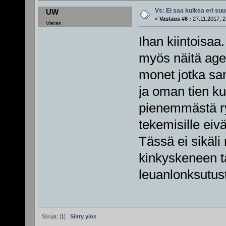
Vs: Ei saa kulkea eri su
UW
«
Vastaus #6 :
27.11.2017, 2
Vieras
Ihan kiintoisaa
myös näitä age
monet jotka san
ja oman tien kul
pienemmästä ry
tekemisille eiv
Tässä ei sikäli
kinkyskeneen tai
leuanlonksutust
Sivuja: [
1
]
Siirry ylös