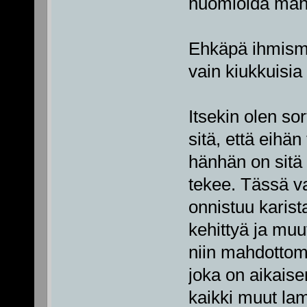
huomioida mahd
Ehkäpä ihmismi
vain kiukkuisia
Itsekin olen sor
sitä, että eihä
hänhän on sitä 
tekee. Tässä v
onnistuu karist
kehittyä ja muu
niin mahdottom
joka on aikais
kaikki muut lamp