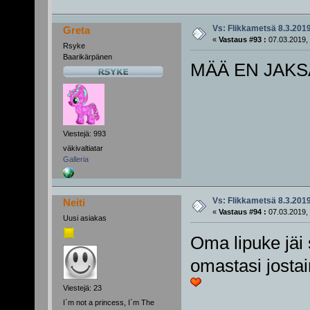
Vs: Flikkametsä 8.3.201
Greta
«
Vastaus #93 :
07.03.2019, 
Rsyke
Baarikärpänen
MÄÄ EN JAK
Viestejä: 993
väkivaltiatar
Galleria
Vs: Flikkametsä 8.3.201
Neiti
«
Vastaus #94 :
07.03.2019, 
Uusi asiakas
Oma lipuke jäi
omastasi jostai
Viestejä: 23
I`m not a princess, I`m The