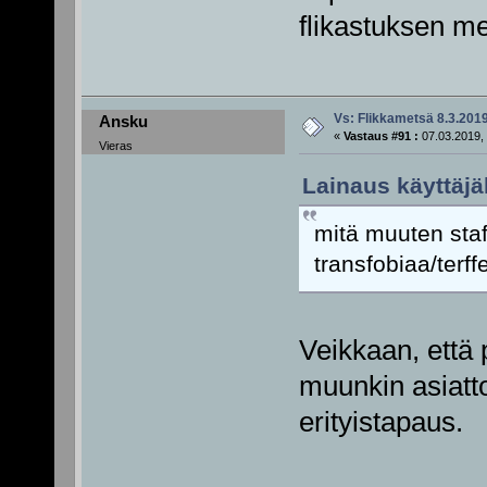
flikastuksen m
Vs: Flikkametsä 8.3.201
Ansku
«
Vastaus #91 :
07.03.2019, 
Vieras
Lainaus käyttäjä
mitä muuten staf
transfobiaa/terff
Veikkaan, että 
muunkin asiatt
erityistapaus.