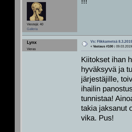
!!!
Viestejä: 40
Galleria
Vs: Flikkametsä 8.3.201
Lynx
«
Vastaus #100 :
09.03.2019
Vieras
Kiitokset ihan 
hyväksyvä ja tur
järjestäjille, to
ihailin panostu
tunnistaa! Aino
takia jaksanut 
vika. Pus!