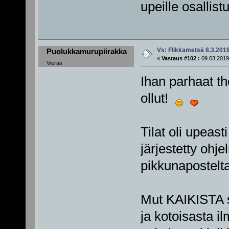
upeille osallist
Vs: Flikkametsä 8.3.201
Puolukkamurupiirakka
«
Vastaus #102 :
09.03.2019
Vieras
Ihan parhaat th
ollut!
Tilat oli upeasti
järjestetty ohje
pikkunaposteltav
Mut KAIKISTA su
ja kotoisasta i