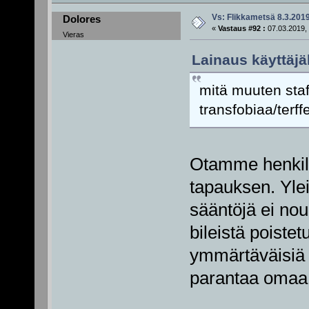
Vs: Flikkametsä 8.3.201
Dolores
«
Vastaus #92 :
07.03.2019, 
Vieras
Lainaus käyttäjä
mitä muuten staf
transfobiaa/terff
Otamme henkilö
tapauksen. Ylei
sääntöjä ei no
bileistä poiste
ymmärtäväisiä 
parantaa omaa k