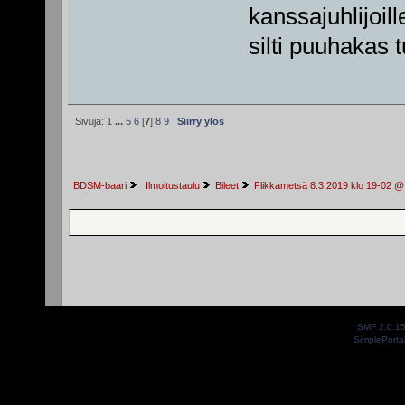
kanssajuhlijoil
silti puuhakas
Sivuja:
1
...
5
6
[
7
]
8
9
Siirry ylös
BDSM-baari
 Ilmoitustaulu
Bileet
Flikkametsä 8.3.2019 klo 19-02 @
SMF 2.0.1
SimplePorta