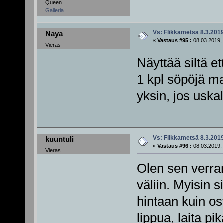
Queen.
Galleria
Vs: Flikkametsä 8.3.201
Naya
«
Vastaus #95 :
08.03.2019, 
Vieras
Näyttää siltä e
1 kpl söpöjä mas
yksin, jos uskal
Vs: Flikkametsä 8.3.201
kuuntuli
«
Vastaus #96 :
08.03.2019, 
Vieras
Olen sen verran
väliin. Myisin 
hintaan kuin ost
lippua, laita pi