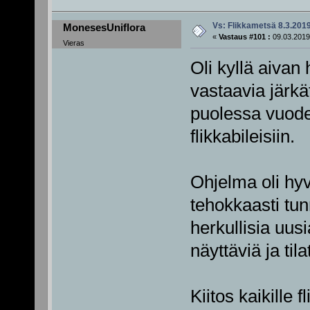
Vs: Flikkametsä 8.3.201
MonesesUniflora
«
Vastaus #101 :
09.03.2019
Vieras
Oli kyllä aivan 
vastaavia järkä
puolessa vuode
flikkabileisiin.
Ohjelma oli hyvi
tehokkaasti tun
herkullisia uusi
näyttäviä ja tila
Kiitos kaikille f