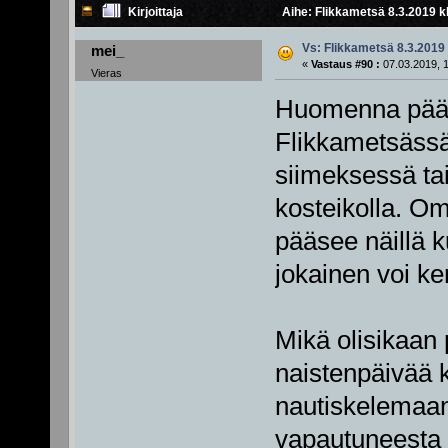
Kirjoittaja
Aihe: Flikkametsä 8.3.2019 k
Vs: Flikkametsä 8.3.2019
mei_
«
Vastaus #90 :
07.03.2019, 1
Vieras
Huomenna pääs
Flikkametsässä
siimeksessä ta
kosteikolla. O
pääsee näillä k
jokainen voi ker
Mikä olisikaan 
naistenpäivää 
nautiskelemaan 
vapautuneesta