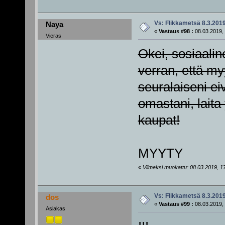
Vs: Flikkametsä 8.3.201
Naya
«
Vastaus #98 :
08.03.2019, 
Vieras
Okei, sosiaali
verran, että my
seuralaiseni ei
omastani, laita 
kaupat!
MYYTY
«
Viimeksi muokattu: 08.03.2019, 17
Vs: Flikkametsä 8.3.201
dos
«
Vastaus #99 :
08.03.2019, 
Asiakas