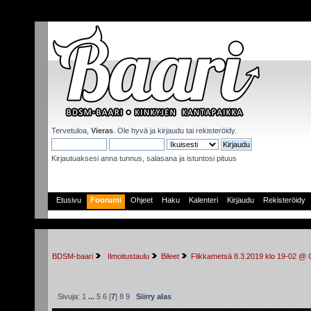
Tervetuloa,
Vieras
. Ole hyvä ja
kirjaudu
tai
rekisteröidy
.
Kirjautuaksesi anna tunnus, salasana ja istuntosi pituus
Etusivu
Foorumi
Ohjeet
Haku
Kalenteri
Kirjaudu
Rekisteröidy
BDSM-baari
 Ilmoitustaulu
Bileet
Flikkametsä 8.3.2019 klo 19-02 @ 
Sivuja:
1
...
5
6
[
7
]
8
9
Siirry alas