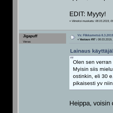
EDIT: Myyty!
«
Viimeksi muokattu: 08.03.2019, 09:
Vs: Flikkametsä 8.3.201
Jigapuff
«
Vastaus #97 :
08.03.2019, 
Vieras
Lainaus käyttäjäl
Olen sen verran 
Myisin siis miel
ostinkin, eli 30 e
pikaisesti yv nii
Heippa, voisin 