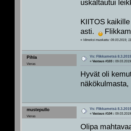
uskaltautui leik
KIITOS kaikille
asti.
Flikkame
«
Viimeksi muokattu: 09.03.2019, 11
Vs: Flikkametsä 8.3.201
Pihla
«
Vastaus #103 :
09.03.2019
Vieras
Hyvät oli kemu
näkökulmasta, 
Vs: Flikkametsä 8.3.201
mustepullo
«
Vastaus #104 :
09.03.2019,
Vieras
Olipa mahtav