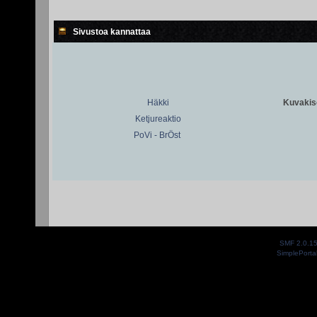
Sivustoa kannattaa
Häkki
Kuvakiso
Ketjureaktio
PoVi - BrÖst
SMF 2.0.1
SimplePorta