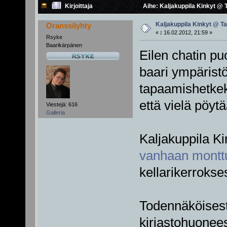
Kirjoittaja
Aihe: Kaljakuppila Kinkyt @ 
Kaljakuppila Kinkyt @ Ta
Oranssilyhty
«
:
16.02.2012, 21:59 »
Rsyke
Baarikärpänen
Eilen chatin puo
baari ympäristö
tapaamishetkeksi
että vielä pöytä
Viestejä: 616
Galleria
Kaljakuppila Ki
vanhaan montt
kellarikerrokse
Todennäköisesti
kirjastohuonees