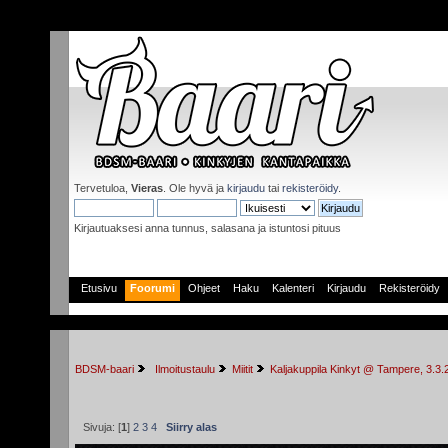
Tervetuloa,
Vieras
. Ole hyvä ja
kirjaudu
tai
rekisteröidy
.
Kirjautuaksesi anna tunnus, salasana ja istuntosi pituus
Etusivu
Foorumi
Ohjeet
Haku
Kalenteri
Kirjaudu
Rekisteröidy
BDSM-baari
 Ilmoitustaulu
Miitit
Kaljakuppila Kinkyt @ Tampere, 3.3.
Sivuja: [
1
]
2
3
4
Siirry alas