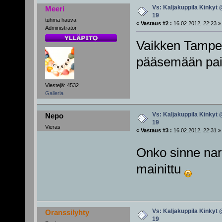
Vs: Kaljakuppila Kinkyt 
Meeri
19
tuhma hauva
«
Vastaus #2 :
16.02.2012, 22:23 »
Administrator
Vaikken Tamper
pääsemään pa
Viestejä: 4532
Galleria
Vs: Kaljakuppila Kinkyt 
Nepo
19
Vieras
«
Vastaus #3 :
16.02.2012, 22:31 »
Onko sinne nar
mainittu
Vs: Kaljakuppila Kinkyt 
Oranssilyhty
19