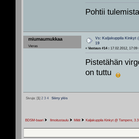
Pohtii tulemist
Vs: Kaljakuppila Kinkyt 
miumaumukkaa
19
Vieras
«
Vastaus #14 :
17.02.2012, 17:09 
Pistetähän vir
on tuttu
Sivuja: [
1
]
2
3
4
Siirry ylös
BDSM-baari
 Ilmoitustaulu
Miitit
Kaljakuppila Kinkyt @ Tampere, 3.3