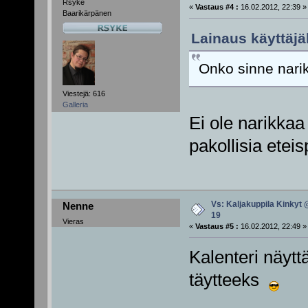
Rsyke
«
Vastaus #4 :
16.02.2012, 22:39 »
Baarikärpänen
Lainaus käyttäjä
Onko sinne nari
Viestejä: 616
Galleria
Ei ole narikkaa
pakollisia eteis
Vs: Kaljakuppila Kinkyt 
Nenne
19
Vieras
«
Vastaus #5 :
16.02.2012, 22:49 »
Kalenteri näytt
täytteeks