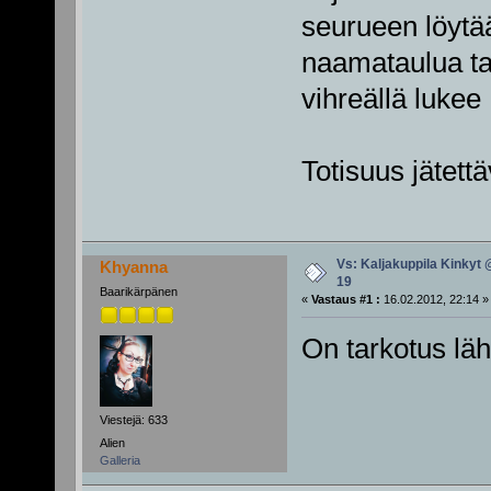
seurueen löytä
naamataulua tai
vihreällä lukee
Totisuus jätettä
Vs: Kaljakuppila Kinkyt 
Khyanna
19
Baarikärpänen
«
Vastaus #1 :
16.02.2012, 22:14 »
On tarkotus läh
Viestejä: 633
Alien
Galleria