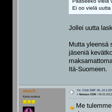
Pääseekö vielä v
Ei oo vielä uutta t
Jollei uutta las
Mutta yleensä s
jäseniä kevätk
maksamattomat l
Itä-Suomeen.
Vs: Club SMF 38, 10.3.20
slaveJL
«
Vastaus #100 :
09.03.2012
Kanta-asiakas
Me tulemme. S