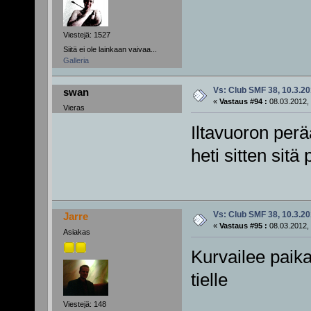
Viestejä: 1527
Siitä ei ole lainkaan vaivaa...
Galleria
Vs: Club SMF 38, 10.3.20
swan
«
Vastaus #94 :
08.03.2012, 
Vieras
Iltavuoron perä
heti sitten sit
Vs: Club SMF 38, 10.3.20
Jarre
«
Vastaus #95 :
08.03.2012, 
Asiakas
Kurvailee paika
tielle
Viestejä: 148