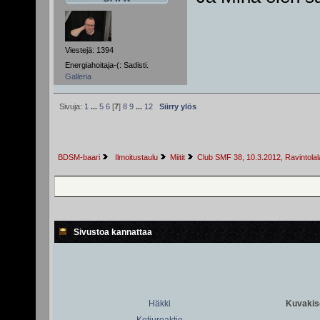
Viestejä: 1394
Energiahoitaja-(: Sadisti.
Galleria
Sivuja:
1
...
5
6
[
7
]
8
9
...
12
Siirry ylös
BDSM-baari
 Ilmoitustaulu
Miitit
Club SMF 38, 10.3.2012, Ravintolal
Sivustoa kannattaa
Häkki
Kuvakiso