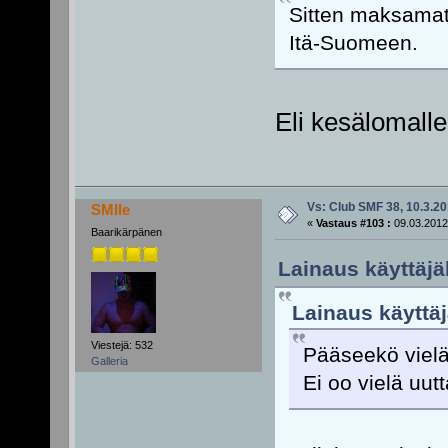
Sitten maksamatt
Itä-Suomeen.
Eli kesälomalle
Vs: Club SMF 38, 10.3.20
SMIle
«
Vastaus #103 :
09.03.2012
Baarikärpänen
Lainaus käyttäjäl
Lainaus käyttäj
Viestejä: 532
Pääseekö vielä
Galleria
Ei oo vielä uutta