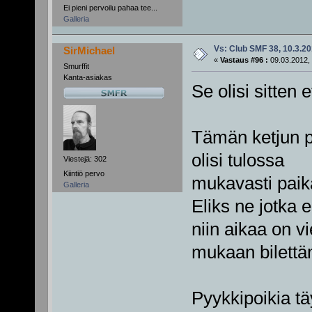
Ei pieni pervoilu pahaa tee...
Galleria
Vs: Club SMF 38, 10.3.20
SirMichael
«
Vastaus #96 :
09.03.2012, 
Smurffit
Kanta-asiakas
Se olisi sitten
Tämän ketjun pe
olisi tulossa
Viestejä: 302
Kiintiö pervo
mukavasti paika
Galleria
Eliks ne jotka e
niin aikaa on vi
mukaan bilett
Pyykkipoikia täy