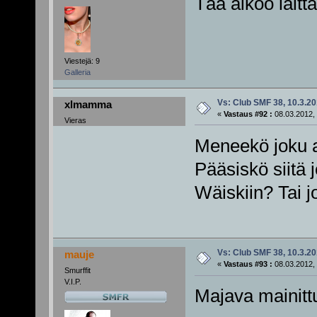
Tää aikoo laitt
Viestejä: 9
Galleria
Vs: Club SMF 38, 10.3.20
xlmamma
«
Vastaus #92 :
08.03.2012, 
Vieras
Meneekö joku 
Pääsiskö siitä
Wäiskiin? Tai jo
Vs: Club SMF 38, 10.3.20
mauje
«
Vastaus #93 :
08.03.2012, 
Smurffit
V.I.P.
Majava mainit