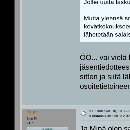
Jollei uutta lasku
Mutta yleensä sm
kevätkokouksee
lähetetään salais
ÖÖ... vai vielä 
jäsentiedottees
sitten ja siitä
osoitetietoinee
Vs: Club SMF 38, 10.3.20
Jouni
«
Vastaus #104 :
09.03.2012
Smurffit
V.I.P.
Ja Minä olen sa