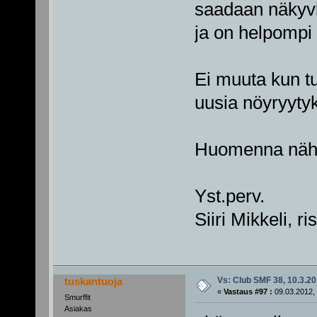
saadaan näkyvi
ja on helpompi 
Ei muuta kun tu
uusia nöyryytyk
Huomenna nähdä
Yst.perv.
Siiri Mikkeli, r
Vs: Club SMF 38, 10.3.20
tuskantuoja
«
Vastaus #97 :
09.03.2012, 
Smurffit
Asiakas