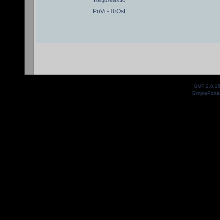
Ketjureaktio
PoVi - BrÖst
SMF 2.0.1
SimplePorta