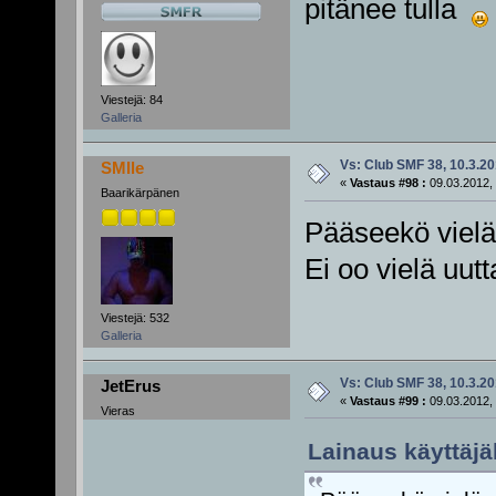
pitänee tulla
Viestejä: 84
Galleria
Vs: Club SMF 38, 10.3.20
SMIle
«
Vastaus #98 :
09.03.2012, 
Baarikärpänen
Pääseekö vielä
Ei oo vielä uutta
Viestejä: 532
Galleria
Vs: Club SMF 38, 10.3.20
JetErus
«
Vastaus #99 :
09.03.2012, 
Vieras
Lainaus käyttäjäl