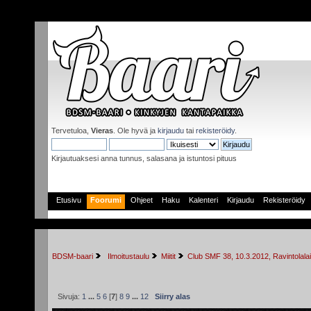
Tervetuloa,
Vieras
. Ole hyvä ja
kirjaudu
tai
rekisteröidy
.
Kirjautuaksesi anna tunnus, salasana ja istuntosi pituus
Etusivu
Foorumi
Ohjeet
Haku
Kalenteri
Kirjaudu
Rekisteröidy
BDSM-baari
 Ilmoitustaulu
Miitit
Club SMF 38, 10.3.2012, Ravintolala
Sivuja:
1
...
5
6
[
7
]
8
9
...
12
Siirry alas