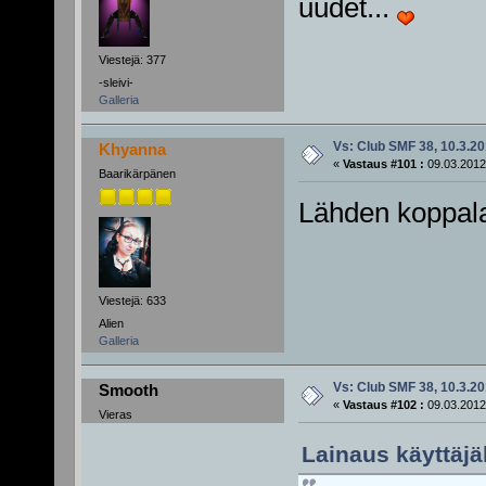
uudet...
Viestejä: 377
-sleivi-
Galleria
Vs: Club SMF 38, 10.3.20
Khyanna
«
Vastaus #101 :
09.03.2012
Baarikärpänen
Lähden koppal
Viestejä: 633
Alien
Galleria
Vs: Club SMF 38, 10.3.20
Smooth
«
Vastaus #102 :
09.03.2012
Vieras
Lainaus käyttäjäl