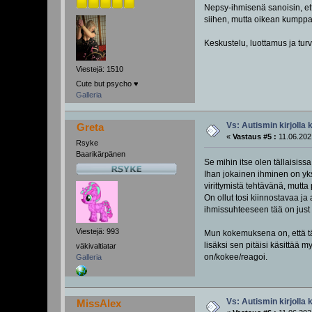
Nepsy-ihmisenä sanoisin, että
siihen, mutta oikean kumppan
Keskustelu, luottamus ja tur
Viestejä: 1510
Cute but psycho ♥️
Galleria
Vs: Autismin kirjolla 
Greta
«
Vastaus #5 :
11.06.202
Rsyke
Baarikärpänen
Se mihin itse olen tällaisiss
Ihan jokainen ihminen on yks
virittymistä tehtävänä, mut
On ollut tosi kiinnostavaa ja
ihmissuhteeseen tää on just h
Viestejä: 993
Mun kokemuksena on, että tär
lisäksi sen pitäisi käsittää 
väkivaltiatar
on/kokee/reagoi.
Galleria
Vs: Autismin kirjolla 
MissAlex