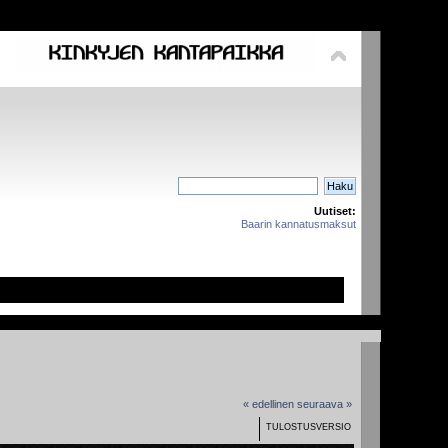
Uutiset:
Baarin kannatusmaksut
« edellinen
seuraava »
TULOSTUSVERSIO