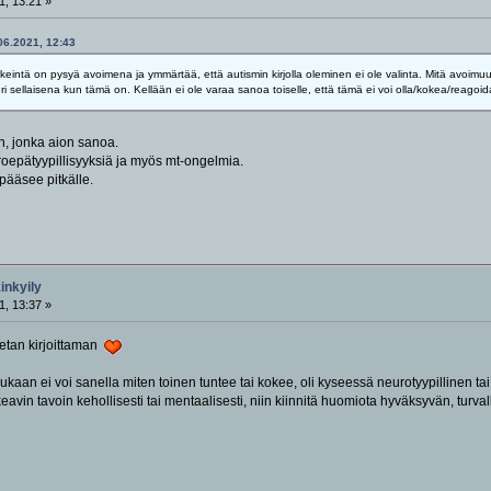
1, 13:21 »
.06.2021, 12:43
intä on pysyä avoimena ja ymmärtää, että autismin kirjolla oleminen ei ole valinta. Mitä avoimuute
 sellaisena kun tämä on. Kellään ei ole varaa sanoa toiselle, että tämä ei voi olla/kokea/reagoida
en, jonka aion sanoa.
epätyypillisyyksiä ja myös mt-ongelmia.
pääsee pitkälle.
kinkyily
1, 13:37 »
retan kirjoittaman
ukaan ei voi sanella miten toinen tuntee tai kokee, oli kyseessä neurotyypillinen tai 
eavin tavoin kehollisesti tai mentaalisesti, niin kiinnitä huomiota hyväksyvän, turval