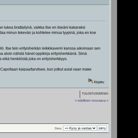
 lukea brattailynä, vaikka itse en itseäni kakaraksi
ttaa minun tekevän ja kohtelee minua tyypinä, joka en koe
lö. Itse tein erityisherkän leikkikaverin kanssa aikoinaan sen
na aloin nähdä hänet oppikirja erityisherkkänä. Siinä
 eikä henkilöstä joka on erityisherkkyys.
poltaan kaipaa/tarvitsee, kun jotkut asiat vaan make
Kirjattu
TULOSTUSVERSIO
« edellinen
seuraava »
Siirry: