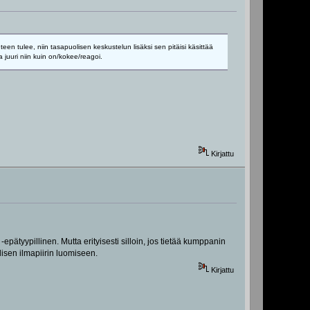
en tulee, niin tasapuolisen keskustelun lisäksi sen pitäisi käsittää
 juuri niin kuin on/kokee/reagoi.
Kirjattu
-epätyypillinen. Mutta erityisesti silloin, jos tietää kumppanin
lisen ilmapiirin luomiseen.
Kirjattu