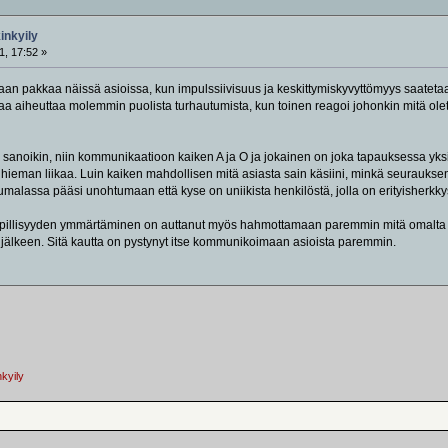
kinkyily
1, 17:52 »
naan pakkaa näissä asioissa, kun impulssiivisuus ja keskittymiskyvyttömyys saatetaan
aa aiheuttaa molemmin puolista turhautumista, kun toinen reagoi johonkin mitä ole
o sanoikin, niin kommunikaatioon kaiken A ja O ja jokainen on joka tapauksessa yksi
ä hieman liikaa. Luin kaiken mahdollisen mitä asiasta sain käsiini, minkä seuraukse
malassa pääsi unohtumaan että kyse on uniikista henkilöstä, jolla on erityisherkkys
pillisyyden ymmärtäminen on auttanut myös hahmottamaan paremmin mitä omalta Ca
älkeen. Sitä kautta on pystynyt itse kommunikoimaan asioista paremmin.
nkyily