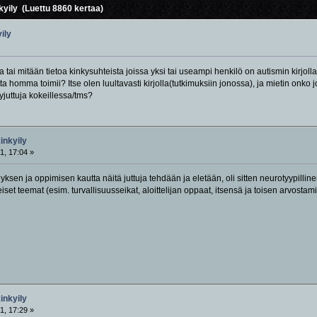
nkyily (Luettu 8860 kertaa)
yily
i mitään tietoa kinkysuhteista joissa yksi tai useampi henkilö on autismin kirjolla t
tta homma toimii? Itse olen luultavasti kirjolla(tutkimuksiin jonossa), ja mietin onko
juttuja kokeillessa/tms?
kinkyily
1, 17:04 »
ksen ja oppimisen kautta näitä juttuja tehdään ja eletään, oli sitten neurotyypilline
iset teemat (esim. turvallisuusseikat, aloittelijan oppaat, itsensä ja toisen arvostami
kinkyily
1, 17:29 »