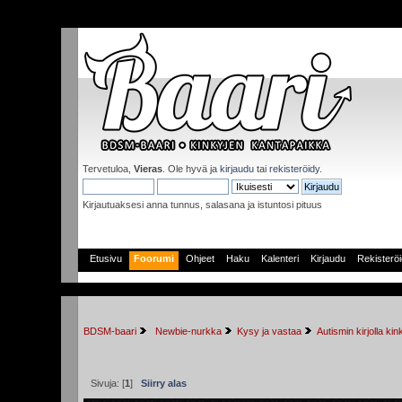
Tervetuloa,
Vieras
. Ole hyvä ja
kirjaudu
tai
rekisteröidy
.
Kirjautuaksesi anna tunnus, salasana ja istuntosi pituus
Etusivu
Foorumi
Ohjeet
Haku
Kalenteri
Kirjaudu
Rekisterö
BDSM-baari
 Newbie-nurkka
Kysy ja vastaa
Autismin kirjolla kin
Sivuja: [
1
]
Siirry alas