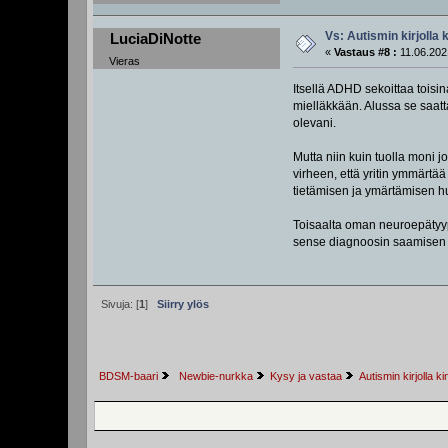
Vs: Autismin kirjolla 
LuciaDiNotte
«
Vastaus #8 :
11.06.202
Vieras
Itsellä ADHD sekoittaa toisi
mielläkkään. Alussa se saatt
olevani.
Mutta niin kuin tuolla moni j
virheen, että yritin ymmärtä
tietämisen ja ymärtämisen hu
Toisaalta oman neuroepätyy
sense diagnoosin saamisen j
Sivuja: [
1
]
Siirry ylös
BDSM-baari
 Newbie-nurkka
Kysy ja vastaa
Autismin kirjolla ki