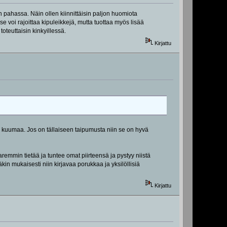
in pahassa. Näin ollen kiinnittäisin paljon huomiota
e voi rajoittaa kipuleikkejä, mutta tuottaa myös lisää
oteuttaisin kinkyillessä.
Kirjattu
ai kuumaa. Jos on tällaiseen taipumusta niin se on hyvä
remmin tietää ja tuntee omat piirteensä ja pystyy niistä
in mukaisesti niin kirjavaa porukkaa ja yksilöllisiä
Kirjattu