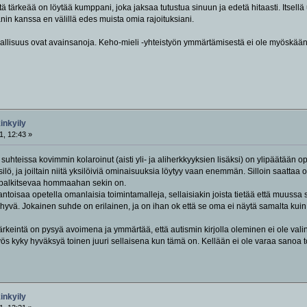
 tärkeää on löytää kumppani, joka jaksaa tutustua sinuun ja edetä hitaasti. Itsellä 
in kanssa en välillä edes muista omia rajoituksiani.
vallisuus ovat avainsanoja. Keho-mieli -yhteistyön ymmärtämisestä ei ole myöskään
kinkyily
1, 12:43 »
a suhteissa kovimmin kolaroinut (aisti yli- ja aliherkkyyksien lisäksi) on ylipäätää
ilö, ja joiltain niitä yksilöiviä ominaisuuksia löytyy vaan enemmän. Silloin saatt
ta palkitsevaa hommaahan sekin on.
 antoisaa opetella omanlaisia toimintamalleja, sellaisiakin joista tietää että muussa 
yvä. Jokainen suhde on erilainen, ja on ihan ok että se oma ei näytä samalta kuin "
keintä on pysyä avoimena ja ymmärtää, että autismin kirjolla oleminen ei ole valin
myös kyky hyväksyä toinen juuri sellaisena kun tämä on. Kellään ei ole varaa sanoa toi
kinkyily