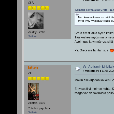
«
Vastaus #6 :
11.06.202
V.I.P.
Lainaus käyttäjältä: Greta - 11
Mun kokemuksena on, että tärke
myös kyky hyväksyä toinen juuri
Viestejä: 2262
Greta tiivisti aika hyvin kaik
Galleria
Tää koskee myös muita neuro
Avoimuus ja ymmärrys, sillä 
Ps. Greta mä fanitan sua!
Vs: Autismin kirjolla 
kitten
«
Vastaus #7 :
11.06.202
V.I.P.
Mäkin allekirjoitan kaiken G
Erityisesti viimeinen kohta. K
reagoivan valtavirrasta poikk
Viestejä: 1510
Cute but psycho ♥️
Galleria