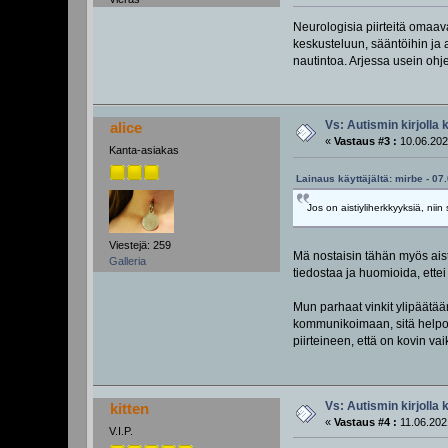
Neurologisia piirteitä omaava
keskusteluun, sääntöihin ja a
nautintoa. Arjessa usein ohje
Vs: Autismin kirjolla 
alice
«
Vastaus #3 :
10.06.202
Kanta-asiakas
Lainaus käyttäjältä: mirbe - 07
Jos on aistiyliherkkyyksiä, niin
Viestejä: 259
Mä nostaisin tähän myös aisti
Galleria
tiedostaa ja huomioida, ettei a
Mun parhaat vinkit ylipäätää
kommunikoimaan, sitä helpomp
piirteineen, että on kovin va
Vs: Autismin kirjolla 
kitten
«
Vastaus #4 :
11.06.202
V.I.P.