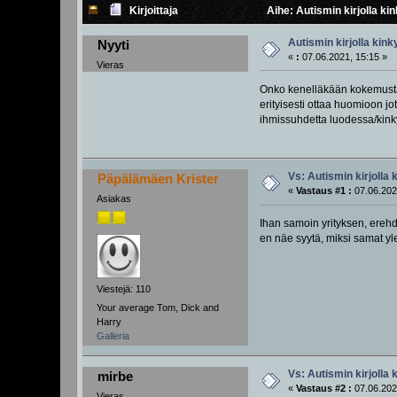
Kirjoittaja
Aihe: Autismin kirjolla ki
Autismin kirjolla kink
Nyyti
«
:
07.06.2021, 15:15 »
Vieras
Onko kenelläkään kokemusta ta
erityisesti ottaa huomioon jo
ihmissuhdetta luodessa/kinky
Vs: Autismin kirjolla 
Päpälämäen Krister
«
Vastaus #1 :
07.06.202
Asiakas
Ihan samoin yrityksen, erehdy
en näe syytä, miksi samat yle
Viestejä: 110
Your average Tom, Dick and
Harry
Galleria
Vs: Autismin kirjolla 
mirbe
«
Vastaus #2 :
07.06.202
Vieras