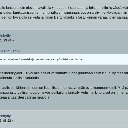
lle tuntuu usein olevan tavallista ylireagointi suuntaan ja toiseen, niin hyvässä ku
sioiden läpikäymiseen ennen ja jälkeen toiminnan. Jos on aistiyliherkkyyksiä, niin s
iden on hyvä olla selkeitä ja ilman kiertoilmauksia tai tulkinnan varaa, joten samaa t
kinkyily
1, 23:24 »
.06.2021, 17:29
 se voi rajoittaa kipuleikkejä, mutta tuottaa myös lisää nautintoa.
aliherkkyydet. Eli voi olla että ei välttämättä tunne juurikaan esim kipua, kylmää t
iheuta liiallisia vaurioita.
n autismin kirjon suhteen on tieto, itsetuntemus, ymmärrys ja kommunikointi. Mitä pa
aa ja turvallisempaa on myös deittailu ja kinkyily. Autismin kirjolaiset on nimensäk
ikeaa antaa yleispäteviä neuvoja.
kinkyily
1, 08:22 »