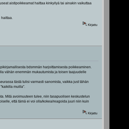
useat aistipoikkeamat haittaa kinkyilyä tai ainakin vaikuttaa
 haittaa.
Kirjattu
n oppikirjamallisesta bdsmmän harjoittamisesta poikkeaminen.
aa olla vähän enemmän mukautumista ja toisen taajuudelle
seurassa tästä tulisi varmasti sanomista, vaikka just tähän
kaikilla muilla".
ta. Mitä avoimuuteen tulee, niin tasapuolisen keskustelun
selle, että tämä ei voi olla/kokea/reagoida juuri niin kuin
Kirjattu