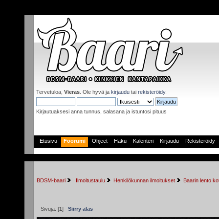
Tervetuloa,
Vieras
. Ole hyvä ja
kirjaudu
tai
rekisteröidy
.
Kirjautuaksesi anna tunnus, salasana ja istuntosi pituus
Etusivu
Foorumi
Ohjeet
Haku
Kalenteri
Kirjaudu
Rekisteröidy
BDSM-baari
 Ilmoitustaulu
Henkilökunnan ilmoitukset
Baarin lento k
Sivuja: [
1
]
Siirry alas