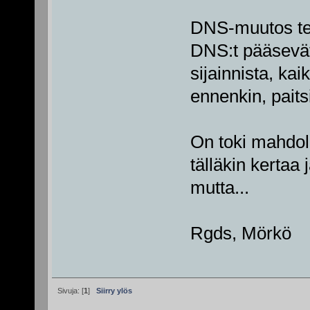
DNS-muutos teh
DNS:t pääsevä
sijainnista, kai
ennenkin, pait
On toki mahdoll
tälläkin kertaa
mutta...
Rgds, Mörkö
Sivuja: [
1
]
Siirry ylös