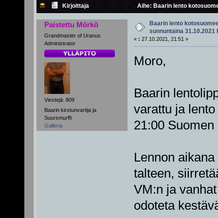
Kirjoittaja
Aihe: Baarin lento kotosuomee
Baarin lento kotosuomeen
Paistettu Mörkö
sunnuntaina 31.10.2021 
Grandmaster of Uranus
«
:
27.10.2021, 21:51 »
Administrator
Moro,
Baarin lentolipp
Viestejä: 809
varattu ja len
Baarin kirstunvartija ja
Suursmurffi
21:00 Suomen 
Galleria
Lennon aikana B
talteen, siirret
VM:n ja vanhat
odoteta kestäv