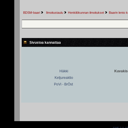
BDSM-baari
 Ilmoitustaulu
Henkilökunnan ilmoitukset
Baarin lento 
Sivustoa kannattaa
Häkki
Kuvakiso
Ketjureaktio
PoVi - BrÖst
SMF 2.0.1