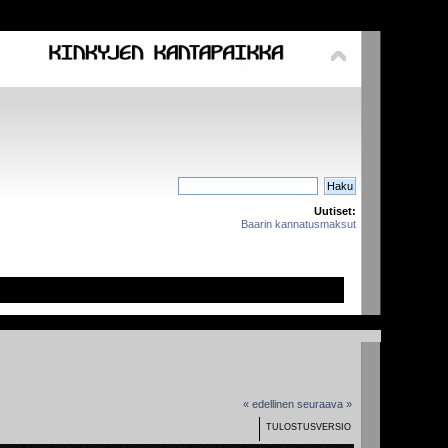
Uutiset:
Baarin kannatusmaksut
« edellinen
seuraava »
TULOSTUSVERSIO