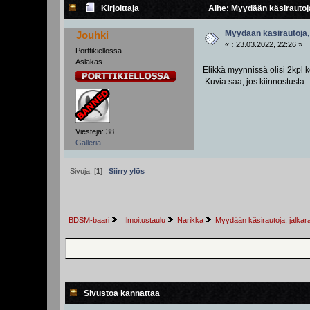
Kirjoittaja
Aihe: Myydään käsirautoja
Myydään käsirautoja, 
Jouhki
«
:
23.03.2022, 22:26 »
Porttikiellossa
Asiakas
Elikkä myynnissä olisi 2kpl 
Kuvia saa, jos kiinnostusta
Viestejä: 38
Galleria
Sivuja: [
1
]
Siirry ylös
BDSM-baari
 Ilmoitustaulu
Narikka
Myydään käsirautoja, jalkar
Sivustoa kannattaa