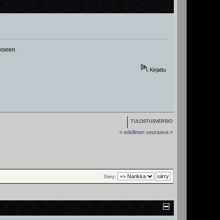
ikseen.
Kirjattu
TULOSTUSVERSIO
« edellinen
seuraava »
Siirry: