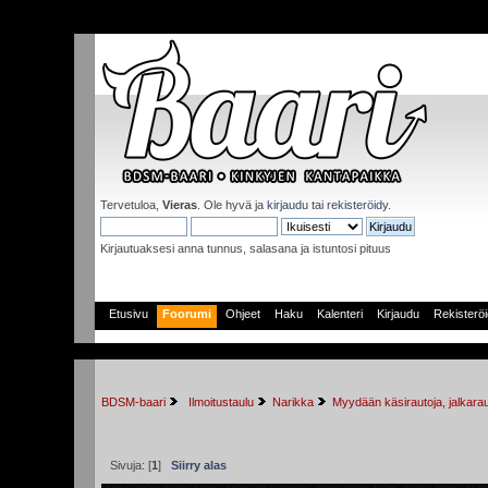
Tervetuloa,
Vieras
. Ole hyvä ja
kirjaudu
tai
rekisteröidy
.
Kirjautuaksesi anna tunnus, salasana ja istuntosi pituus
Etusivu
Foorumi
Ohjeet
Haku
Kalenteri
Kirjaudu
Rekisterö
BDSM-baari
 Ilmoitustaulu
Narikka
Myydään käsirautoja, jalkara
Sivuja: [
1
]
Siirry alas