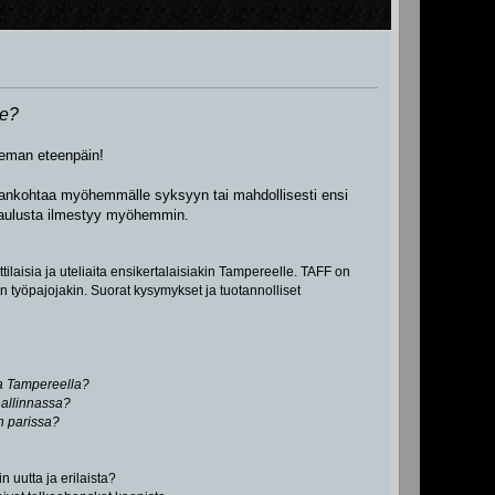
re?
ieman eteenpäin!
ajankohtaa myöhemmälle syksyyn tai mahdollisesti ensi
ataulusta ilmestyy myöhemmin.
laisia ja uteliaita ensikertalaisiakin Tampereelle. TAFF on
n työpajojakin. Suorat kysymykset ja tuotannolliset
a Tampereella?
hallinnassa?
n parissa?
n uutta ja erilaista?