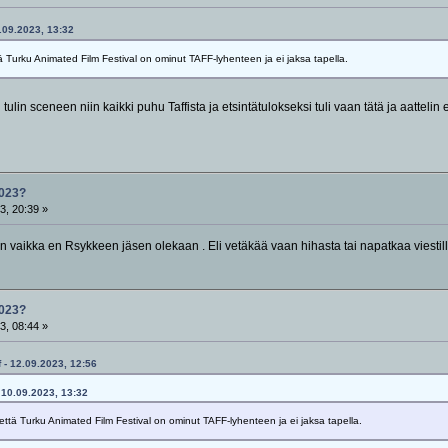
0.09.2023, 13:32
tä Turku Animated Film Festival on ominut TAFF-lyhenteen ja ei jaksa tapella.
lin sceneen niin kaikki puhu Taffista ja etsintätulokseksi tuli vaan tätä ja aatteli
023?
3, 20:39 »
n vaikka en Rsykkeen jäsen olekaan . Eli vetäkää vaan hihasta tai napatkaa viestillä
023?
3, 08:44 »
 - 12.09.2023, 12:56
- 10.09.2023, 13:32
 että Turku Animated Film Festival on ominut TAFF-lyhenteen ja ei jaksa tapella.