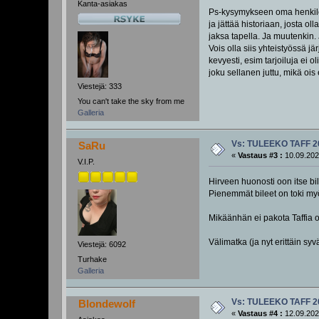
Kanta-asiakas
Ps-kysymykseen oma henkilöko
ja jättää historiaan, josta o
jaksa tapella. Ja muutenkin.
Vois olla siis yhteistyössä jä
kevyesti, esim tarjoiluja ei o
joku sellanen juttu, mikä ois
Viestejä: 333
You can't take the sky from me
Galleria
Vs: TULEEKO TAFF 2
SaRu
«
Vastaus #3 :
10.09.202
V.I.P.
Hirveen huonosti oon itse bi
Pienemmät bileet on toki myös
Mikäänhän ei pakota Taffia ol
Välimatka (ja nyt erittäin syv
Viestejä: 6092
Turhake
Galleria
Vs: TULEEKO TAFF 2
Blondewolf
«
Vastaus #4 :
12.09.202