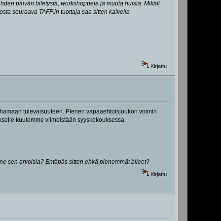
ahden päivän biletystä, workshoppeja ja muuta huisia. Mikäli
ta seuraava TAFF:in tuottaja saa sitten kaivella
Kirjattu
yn hamaan tulevaisuuteen. Pienen vapaaehtoisjoukon voimin
ätökselle kuulemme viimeistään syyskokouksessa.
ko ne sen arvoisia? Entäpäs sitten ehkä pienemmät bileet?
Kirjattu