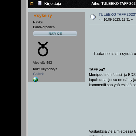
Kirjoittaja
Aihe: TULEEKO TAFF 2023
TULEEKO TAFF 2023
Rsyke ry
«
:
10.09.2023, 12:31 »
Rsyke
Baarikärpänen
Tuotannollisista syistä
Viestejä: 593
Kulttuuriyhdistys
TAFF on?
Galleria
Monipuolinen fetissi- ja BDS
tapahtuma, jossa on nähty ja 
kommentit saa yhä esittää o
Vastauksia vielä miettiessä t