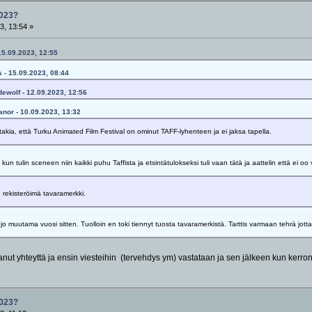
023?
3, 13:54 »
 15.09.2023, 12:55
s - 15.09.2023, 08:44
dewolf - 12.09.2023, 12:56
lanor - 10.09.2023, 13:32
takia, että Turku Animated Film Festival on ominut TAFF-lyhenteen ja ei jaksa tapella.
un tulin sceneen niin kaikki puhu Taffista ja etsintätulokseksi tuli vaan tätä ja aattelin että ei
rekisteröimä tavaramerkki.
 jo muutama vuosi sitten. Tuolloin en toki tiennyt tuosta tavaramerkistä. Tarttis varmaan tehrä jotta
ut yhteyttä ja ensin viesteihin (tervehdys ym) vastataan ja sen jälkeen kun kerron
023?