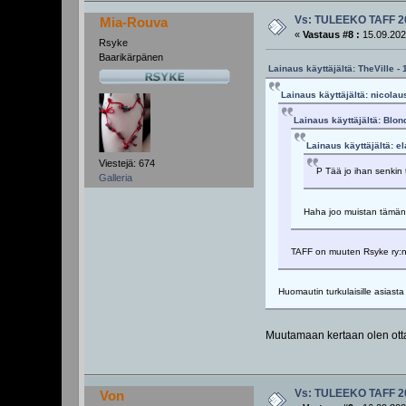
Vs: TULEEKO TAFF 2
Mia-Rouva
«
Vastaus #8 :
15.09.202
Rsyke
Baarikärpänen
Lainaus käyttäjältä: TheVille -
Lainaus käyttäjältä: nicolau
Lainaus käyttäjältä: Blon
Lainaus käyttäjältä: e
Viestejä: 674
P Tää jo ihan senkin 
Galleria
Haha joo muistan tämän k
TAFF on muuten Rsyke ry:n 
Huomautin turkulaisille asiasta
Muutamaan kertaan olen ottan
Vs: TULEEKO TAFF 2
Von