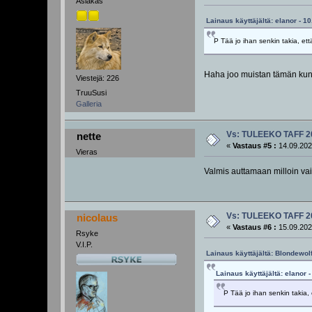
Asiakas
Lainaus käyttäjältä: elanor - 1
P Tää jo ihan senkin takia, et
Haha joo muistan tämän kun tu
Viestejä: 226
TruuSusi
Galleria
Vs: TULEEKO TAFF 2
nette
«
Vastaus #5 :
14.09.202
Vieras
Valmis auttamaan milloin vai
Vs: TULEEKO TAFF 2
nicolaus
«
Vastaus #6 :
15.09.202
Rsyke
V.I.P.
Lainaus käyttäjältä: Blondewolf
Lainaus käyttäjältä: elanor 
P Tää jo ihan senkin takia,