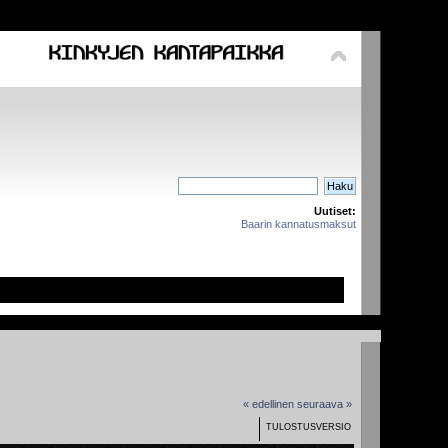
Uutiset:
Baarin kannatusmaksut
« edellinen
seuraava »
TULOSTUSVERSIO