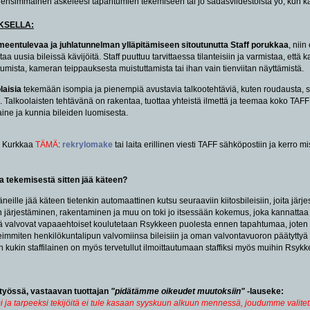
 ensimmäinen askeleesi tapahtumien tekemiseen tai jo sadasviidestoista yö, kun kai
UKSELLA:
meentulevaa ja juhlatunnelman ylläpitämiseen sitoutunutta Staff porukkaa
, niin
taa uusia bileissä kävijöitä. Staff puuttuu tarvittaessa tilanteisiin ja varmistaa, että 
tumista, kameran teippauksesta muistuttamista tai ihan vain tienviitan näyttämistä.
laisia
tekemään isompia ja pienempiä avustavia talkootehtäviä, kuten roudausta, s
. Talkoolaisten tehtävänä on rakentaa, tuottaa yhteistä ilmettä ja teemaa koko TAFF
ine ja kunnia bileiden luomisesta.
Kurkkaa
TÄMÄ
:
rekrylomake
tai laita erillinen viesti TAFF sähköpostiin ja kerro m
 ja tekemisestä sitten jää käteen?
stäneille jää käteen tietenkin automaattinen kutsu seuraaviin kiitosbileisiin, joita jär
en järjestäminen, rakentaminen ja muu on toki jo itsessään kokemus, joka kannattaa
eitä valvovat vapaaehtoiset koulutetaan Rsykkeen puolesta ennen tapahtumaa, joten s
seimmiten henkilökuntalipun valvomiinsa bileisiin ja oman valvontavuoron päätyttyä
kukin staffilainen on myös tervetullut ilmoittautumaan staffiksi myös muihin Rsykk
työssä, vastaavan tuottajan
"pidätämme oikeudet muutoksiin"
-lauseke:
mi ja tarpeeksi tekijöitä ei tule kasaan syyskuun alkuun mennessä, joudumme valit