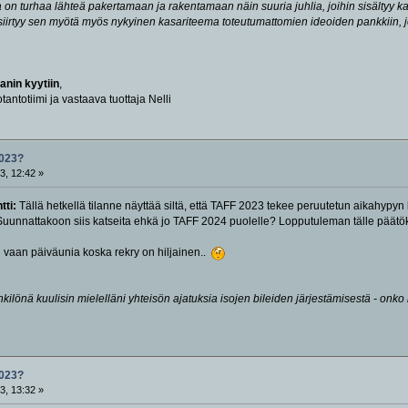
 on turhaa lähteä pakertamaan ja rakentamaan näin suuria juhlia, joihin sisältyy k
iirtyy sen myötä myös nykyinen kasariteema toteutumattomien ideoiden pankkiin, jos
anin kyytiin
,
tantotiimi ja vastaava tuottaja Nelli
023?
3, 12:42 »
tti:
Tällä hetkellä tilanne näyttää siltä, että TAFF 2023 tekee peruutetun aikahyp
... Suunnattakoon siis katseita ehkä jo TAFF 2024 puolelle? Lopputuleman tälle pä
uu vaan päiväunia koska rekry on hiljainen..
enkilönä kuulisin mielelläni yhteisön ajatuksia isojen bileiden järjestämisestä - on
023?
3, 13:32 »