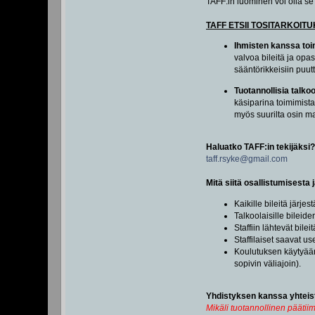
TAFF:in luominen voi olla se
TAFF ETSII TOSITARKOIT
Ihmisten kanssa toi
valvoa bileitä ja opas
sääntörikkeisiin puut
Tuotannollisia talkoo
käsiparina toimimista
myös suurilta osin ma
Haluatko TAFF:in tekijäksi?
taff.rsyke@gmail.com
Mitä siitä osallistumisesta
Kaikille bileitä järje
Talkoolaisille bileid
Staffiin lähtevät bil
Staffilaiset saavat u
Koulutuksen käytyään 
sopivin väliajoin).
Yhdistyksen kanssa yhteis
Mikäli tuotannollinen päätii