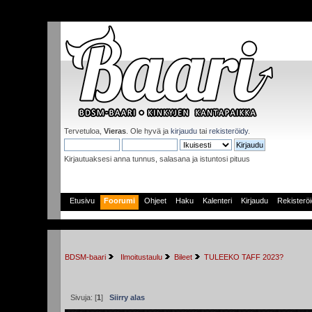
Tervetuloa,
Vieras
. Ole hyvä ja
kirjaudu
tai
rekisteröidy
.
Kirjautuaksesi anna tunnus, salasana ja istuntosi pituus
Etusivu
Foorumi
Ohjeet
Haku
Kalenteri
Kirjaudu
Rekisterö
BDSM-baari
 Ilmoitustaulu
Bileet
TULEEKO TAFF 2023?
Sivuja: [
1
]
Siirry alas