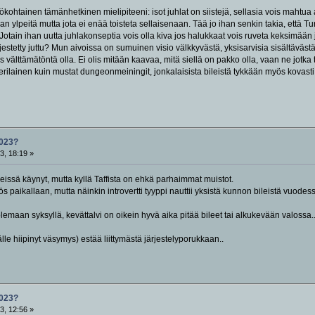
htainen tämänhetkinen mielipiteeni: isot juhlat on siistejä, sellasia vois mahtua 
llaan ylpeitä mutta jota ei enää toisteta sellaisenaan. Tää jo ihan senkin takia, että
 Jotain ihan uutta juhlakonseptia vois olla kiva jos halukkaat vois ruveta keksimään
rjestetty juttu? Mun aivoissa on sumuinen visio välkkyvästä, yksisarvisia sisältävästä g
lis välttämätöntä olla. Ei olis mitään kaavaa, mitä siellä on pakko olla, vaan ne jotka
 erilainen kuin mustat dungeonmeiningit, jonkalaisista bileistä tykkään myös kovasti
023?
3, 18:19 »
leissä käynyt, mutta kyllä Taffista on ehkä parhaimmat muistot.
 paikallaan, mutta näinkin introvertti tyyppi nauttii yksistä kunnon bileistä vuodessa
emaan syksyllä, kevättalvi on oikein hyvä aika pitää bileet tai alkukevään valossa... 
älle hiipinyt väsymys) estää liittymästä järjestelyporukkaan..
023?
3, 12:56 »