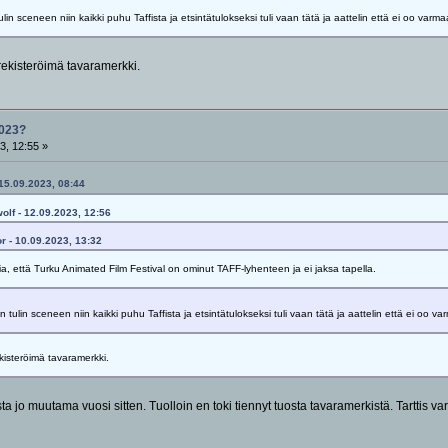
in sceneen niin kaikki puhu Taffista ja etsintätulokseksi tuli vaan tätä ja aattelin että ei oo va
ekisteröimä tavaramerkki.
023?
3, 12:55 »
 15.09.2023, 08:44
olf - 12.09.2023, 12:56
or - 10.09.2023, 13:32
ia, että Turku Animated Film Festival on ominut TAFF-lyhenteen ja ei jaksa tapella.
tulin sceneen niin kaikki puhu Taffista ja etsintätulokseksi tuli vaan tätä ja aattelin että ei oo
isteröimä tavaramerkki.
ta jo muutama vuosi sitten. Tuolloin en toki tiennyt tuosta tavaramerkistä. Tarttis va