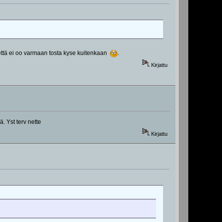
n että ei oo varmaan tosta kyse kuitenkaan
.
Kirjattu
. Yst terv nette
Kirjattu