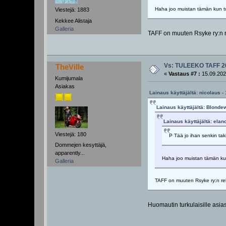
Haha joo muistan tämän kun tul
Viestejä: 1883
Kekkee Alistaja
Galleria
TAFF on muuten Rsyke ry:n r
Vs: TULEEKO TAFF 2
TheVille
«
Vastaus #7 :
15.09.202
Kumijumala
Asiakas
Lainaus käyttäjältä: nicolaus -
Lainaus käyttäjältä: Blondew
Lainaus käyttäjältä: elan
Viestejä: 180
P Tää jo ihan senkin tak
Dommejen kesyttäjä,
apparently...
Haha joo muistan tämän kun 
Galleria
TAFF on muuten Rsyke ry:n rek
Huomautin turkulaisille asias