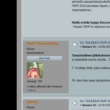
pienellä vapaaehtoisjoukolla
TAFF 2023 perutaan täysin, s
inspiraationsa...
Näillä eväillä hyppy DeLore
- Kasari TAFF:in nykyinen tuo
Vs: TULEEKO TAFF 2
Nelli Pikkuvaltikka
«
Vastaus #1 :
10.09.202
Rsyke
Baarikärpänen
Tuotannollinen jälkikommen
ei järjestetä suuria visoita
T. Tuottaja Nelli, joka nukk
Ps. Itse ihan vaan yksityish
Viestejä: 793
I collect affection like treasure
Galleria
Vs: TULEEKO TAFF 2
elanor
«
Vastaus #2 :
10.09.202
Rsyke