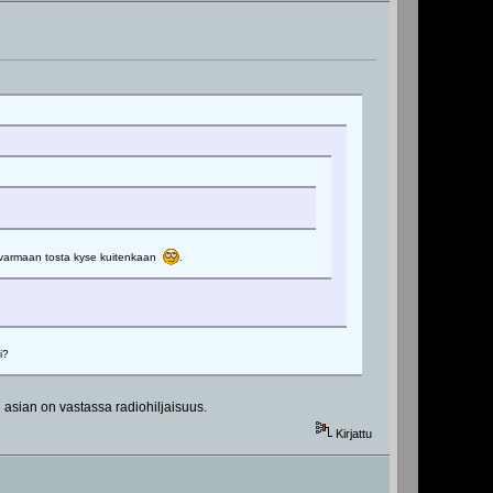
 oo varmaan tosta kyse kuitenkaan
.
i?
 asian on vastassa radiohiljaisuus.
Kirjattu