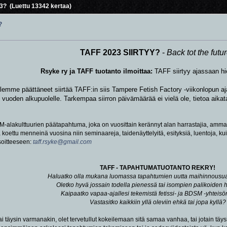
? (Luettu 13342 kertaa)
?
TAFF 2023 SIIRTYY?
-
Back tot the futu
Rsyke ry ja TAFF tuotanto ilmoittaa:
TAFF siirtyy ajassaan h
 olemme päättäneet siirtää TAFF:in siis Tampere Fetish Factory -viikonlopun 
vuoden alkupuolelle. Tarkempaa siirron päivämäärää ei vielä ole, tietoa aik
M-alakulttuurien päätapahtuma, joka on vuosittain kerännyt alan harrastajia, ammatti
koettu menneinä vuosina niin seminaareja, taidenäyttelyitä, esityksiä, luentoja, kui
soitteeseen:
taff.rsyke@gmail.com
TAFF - TAPAHTUMATUOTANTO REKRY!
Haluatko olla mukana luomassa tapahtumien uutta maihinnousu
Oletko hyvä jossain todella pienessä tai isompien palikoiden 
Kaipaatko vapaa-ajallesi tekemistä fetissi- ja BDSM -yhteisö
Vastasitko kaikkiin yllä oleviin ehkä tai jopa kyllä?
ai täysin varmanakin, olet tervetullut kokeilemaan sitä samaa vanhaa, tai jotain täysi