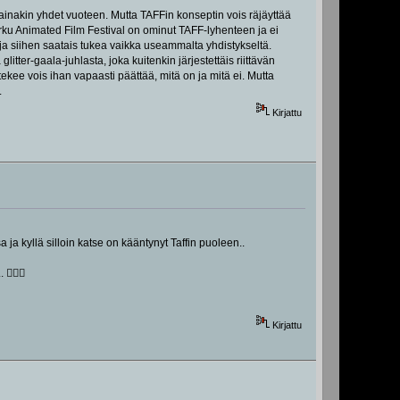
ainakin yhdet vuoteen. Mutta TAFFin konseptin vois räjäyttää
 Turku Animated Film Festival on ominut TAFF-lyhenteen ja ei
 ja siihen saatais tukea vaikka useammalta yhdistykseltä.
litter-gaala-juhlasta, joka kuitenkin järjestettäis riittävän
 tekee vois ihan vapaasti päättää, mitä on ja mitä ei. Mutta
.
Kirjattu
 ja kyllä silloin katse on kääntynyt Taffin puoleen..
🏼‍♀️
Kirjattu