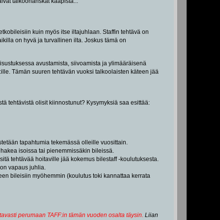
vat talkoohanskat kaapista...
 etkobileisiin kuin myös itse iltajuhlaan. Staffin tehtävä on
kaikilla on hyvä ja turvallinen ilta. Joskus tämä on
isustuksessa avustamista, siivoamista ja ylimääräisenä
:ille. Tämän suuren tehtävän vuoksi talkoolaisten käteen jää
istä tehtävistä olisit kiinnostunut? Kysymyksiä saa esittää:
jestetään tapahtumia tekemässä olleille vuosittain.
 hakea isoissa tai pienemmissäkin bileissä.
itä tehtävää hoitaville jää kokemus bilestaff -koulutuksesta.
 on vapaus juhlia.
een bileisiin myöhemmin (koulutus toki kannattaa kerrata
ettavasti perumaan TAFF:in tämän vuoden osalta täysin.
Liian