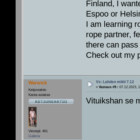
Finland, I want
Espoo or Helsin
I am learning r
rope partner, f
there can pass 
Check out my pr
Vs: Lahden miitti 7.12
Warwick
«
Vastaus #9 :
07.12.2023, 1
Ketjureaktio
Kanta-asiakas
Vituikshan se
Viestejä: 461
Galleria