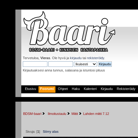
Tervetuloa,
Vieras
. Ole hyvä ja
kirjaudu
tai
rekisteröidy
.
Kirjautuaksesi anna tunnus, salasana ja istuntosi pituus
Etusivu
Foorumi
Ohjeet
Haku
Kalenteri
Kirjaudu
Rekisteröidy
BDSM-baari
 Ilmoitustaulu
Miitit
Lahden miitti 7.12
Sivuja: [
1
]
Siirry alas