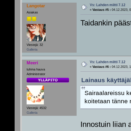
Vs: Lahden miitti 7.12
Langotar
«
Vastaus #5 :
04.12.2023, 0
Asiakas
Taidankin päästä
Viestejä: 32
Galleria
Vs: Lahden miitti 7.12
Meeri
«
Vastaus #6 :
04.12.2023, 1
tuhma hauva
Administrator
Lainaus käyttäjäl
Sairaalareissu ke
koitetaan tänne 
Viestejä: 4532
Galleria
Innostuin liian 