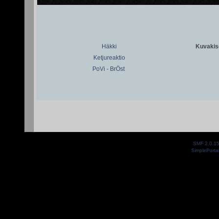
Häkki
Kuvakiso
Ketjureaktio
PoVi - BrÖst
SMF 2.0.1
SimplePorta