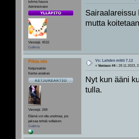
tuhma hauva
Administrator
Sairaalareissu k
mutta koitetaan
Viestejä: 4532
Galleria
Vs: Lahden miitti 7.12
Pihla nln
«
Vastaus #4 :
28.11.2023, 2
Ketjureaktio
Kanta-asiakas
Nyt kun ääni k
tulla.
Viestejä: 268
Elämä voi olla unelmaa, jos
jaksaa tehdä sellaisen
Galleria