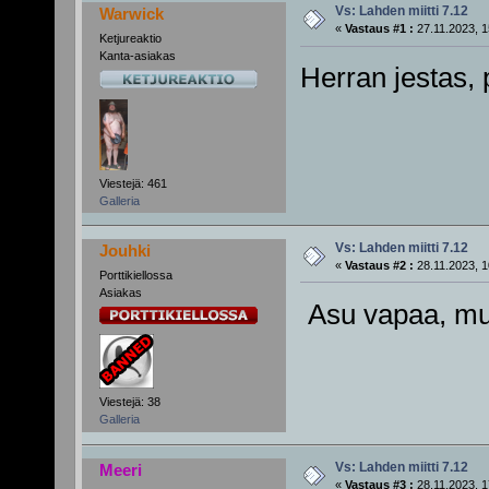
Vs: Lahden miitti 7.12
Warwick
«
Vastaus #1 :
27.11.2023, 1
Ketjureaktio
Kanta-asiakas
Herran jestas,
Viestejä: 461
Galleria
Vs: Lahden miitti 7.12
Jouhki
«
Vastaus #2 :
28.11.2023, 1
Porttikiellossa
Asiakas
Asu vapaa, mut
Viestejä: 38
Galleria
Vs: Lahden miitti 7.12
Meeri
«
Vastaus #3 :
28.11.2023, 1