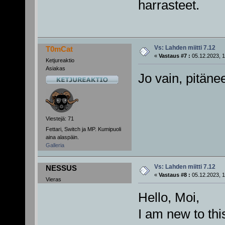
harrasteet.
Vs: Lahden miitti 7.12
T0mCat
«
Vastaus #7 :
05.12.2023, 1
Ketjureaktio
Asiakas
Jo vain, pitän
Viestejä: 71
Fettari, Switch ja MP. Kumipuoli
aina alaspäin.
Galleria
Vs: Lahden miitti 7.12
NESSUS
«
Vastaus #8 :
05.12.2023, 1
Vieras
Hello, Moi,
I am new to thi