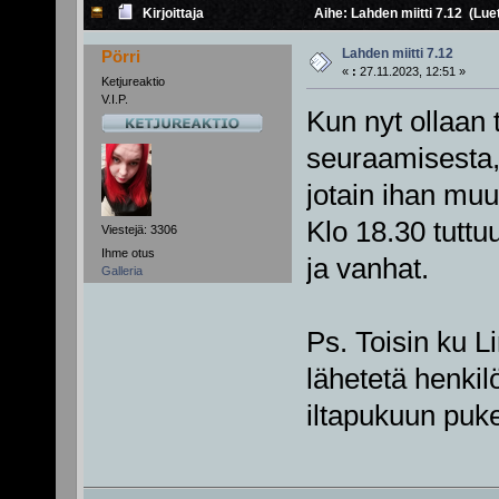
Kirjoittaja
Aihe: Lahden miitti 7.12 (Lue
Lahden miitti 7.12
Pörri
«
:
27.11.2023, 12:51 »
Ketjureaktio
V.I.P.
Kun nyt ollaan t
seuraamisesta,
jotain ihan muu
Klo 18.30 tuttu
Viestejä: 3306
Ihme otus
ja vanhat.
Galleria
Ps. Toisin ku Li
lähetetä henkil
iltapukuun puk