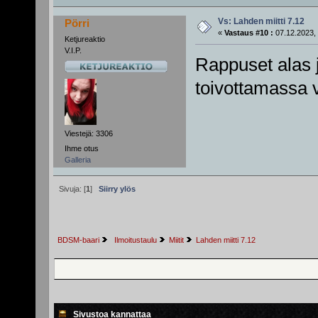
Vs: Lahden miitti 7.12
Pörri
«
Vastaus #10 :
07.12.2023, 
Ketjureaktio
V.I.P.
Rappuset alas 
toivottamassa va
Viestejä: 3306
Ihme otus
Galleria
Sivuja: [
1
]
Siirry ylös
BDSM-baari
 Ilmoitustaulu
Miitit
Lahden miitti 7.12
Sivustoa kannattaa