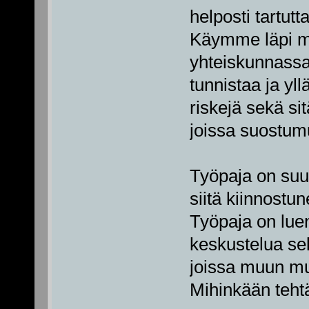
helposti tartut
Käymme läpi m
yhteiskunnassa,
tunnistaa ja yll
riskejä sekä si
joissa suostum
Työpaja on suun
siitä kiinnostu
Työpaja on luen
keskustelua sek
joissa muun mu
Mihinkään tehtä