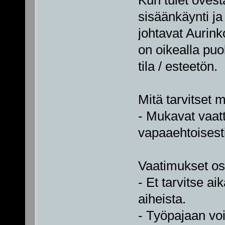
sisäänkäynti ja
johtavat Aurink
on oikealla puol
tila / esteetön.
Mitä tarvitset 
- Mukavat vaatt
vapaaehtoisesti
Vaatimukset osal
- Et tarvitse 
aiheista.
- Työpajaan vo