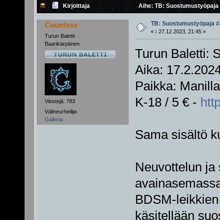
Kirjoittaja
Aihe: TB: Suostumustyöpaja 
TB: Suostumustyöpaja #
Countess
«
:
27.12.2023, 21:45 »
Turun Baletti
Baarikärpänen
Turun Baletti:
Aika: 17.2.2024
Paikka: Manill
K-18 / 5 € -
http
Viestejä: 783
Välineurheilija
Galleria
Sama sisältö k
Neuvottelun ja
avainasemassa t
BDSM-leikkien
käsitellään su