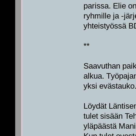
parissa. Elie on
ryhmille ja -jär
yhteistyössä 
**
Saavuthan paik
alkua. Työpajan
yksi evästauko
Löydät Läntise
tulet sisään Te
yläpäästä Mani
Kun tulet ovest