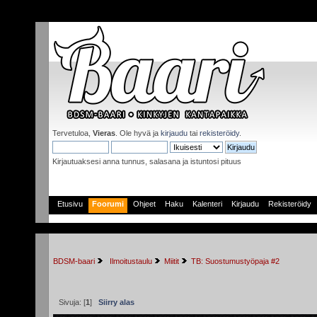
Tervetuloa,
Vieras
. Ole hyvä ja
kirjaudu
tai
rekisteröidy
.
Kirjautuaksesi anna tunnus, salasana ja istuntosi pituus
Etusivu
Foorumi
Ohjeet
Haku
Kalenteri
Kirjaudu
Rekisteröidy
BDSM-baari
 Ilmoitustaulu
Miitit
TB: Suostumustyöpaja #2
Sivuja: [
1
]
Siirry alas