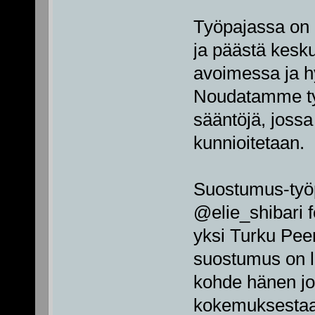
Työpajassa on 
ja päästä kes
avoimessa ja h
Noudatamme työ
sääntöjä, jossa 
kunnioitetaan.
Suostumus-työpa
@elie_shibari f
yksi Turku Peer
suostumus on l
kohde hänen jo
kokemuksestaa