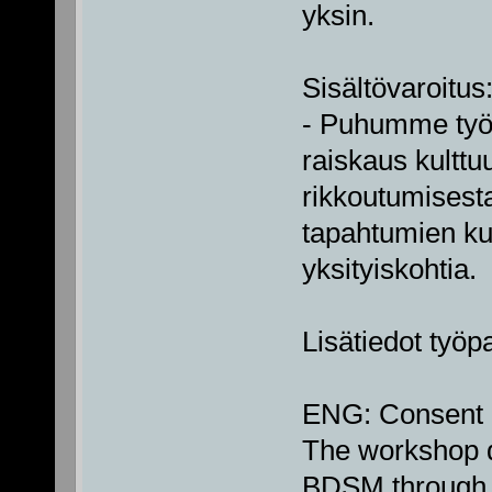
yksin.
Sisältövaroitus
- Puhumme työp
raiskaus kulttu
rikkoutumisesta
tapahtumien kul
yksityiskohtia.
Lisätiedot työp
ENG: Consent 
The workshop d
BDSM through 