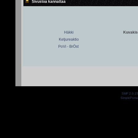
Sivustoa kannattaa
Häkki
Kuvakiso
Ketjureaktio
PoVi - BrÖst
SMF 2.0.1
SimplePorta