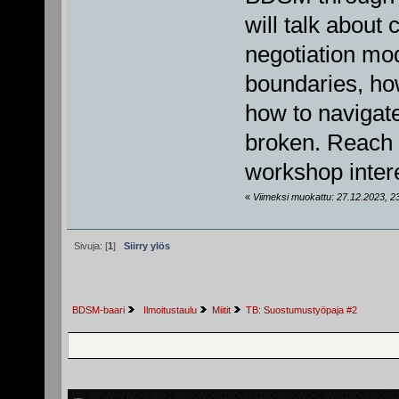
will talk about 
negotiation mod
boundaries, ho
how to navigat
broken. Reach o
workshop intere
«
Viimeksi muokattu: 27.12.2023, 23
Sivuja: [
1
]
Siirry ylös
BDSM-baari
 Ilmoitustaulu
Miitit
TB: Suostumustyöpaja #2