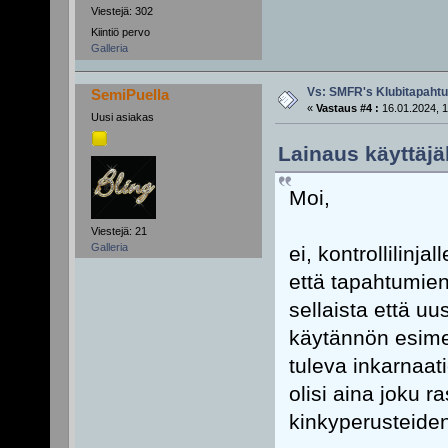
Viestejä: 302
Kiintiö pervo
Galleria
Vs: SMFR's Klubitapaht
SemiPuella
«
Vastaus #4 :
16.01.2024, 1
Uusi asiakas
Lainaus käyttäjäl
Moi,
Viestejä: 21
Galleria
ei, kontrollilinj
että tapahtumie
sellaista että uu
käytännön esime
tuleva inkarnaati
olisi aina joku ra
kinkyperusteiden