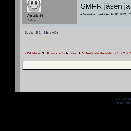
SMFR jäsen ja y
«
Viimeksi muokattu: 10.02.2024, 15:
Viestejä: 16
Galleria
Sivuja: [
1
]
2
Siirry ylös
BDSM-baari
 Ilmoitustaulu
Bileet
SMFR's Klubitapahtuma 10.02.20
SMF 2.0.1
SimplePorta