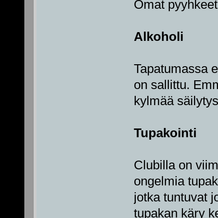
Omat pyyhkeet
Alkoholi
Tapatumassa ei
on sallittu. Em
kylmää säilytys
Tupakointi
Clubilla on vii
ongelmia tupak
jotka tuntuvat j
tupakan käry kei