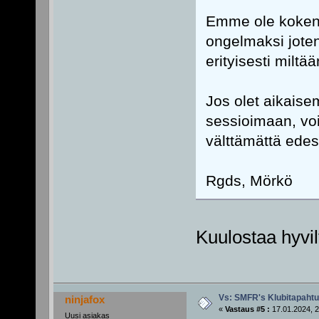
Emme ole kokenee
ongelmaksi joten 
erityisesti milt
Jos olet aikaise
sessioimaan, voit
välttämättä ede
Rgds, Mörkö
Kuulostaa hyvil
Vs: SMFR's Klubitapaht
ninjafox
«
Vastaus #5 :
17.01.2024, 2
Uusi asiakas