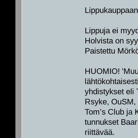
Lippukauppaa
Lippuja ei myyd
Holvista on syy
Paistettu Mörkö
HUOMIO! 'Muuks
lähtökohtaisest
yhdistykset eli
Rsyke, OuSM, P
Tom’s Club ja K
tunnukset Baari
riittävää.