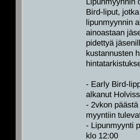
Lipunmyynnin o
Bird-liput, jot
lipunmyynnin a
ainoastaan jäse
pidettyä jäsenil
kustannusten 
hintatarkistuks
- Early Bird-li
alkanut Holvis
- 2vkon päästä
myyntiin tuleva
- Lipunmyynti 
klo 12:00