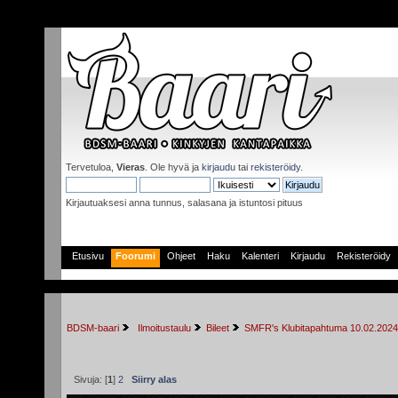
Tervetuloa,
Vieras
. Ole hyvä ja
kirjaudu
tai
rekisteröidy
.
Kirjautuaksesi anna tunnus, salasana ja istuntosi pituus
Etusivu
Foorumi
Ohjeet
Haku
Kalenteri
Kirjaudu
Rekisteröidy
BDSM-baari
 Ilmoitustaulu
Bileet
SMFR's Klubitapahtuma 10.02.202
Sivuja: [
1
]
2
Siirry alas