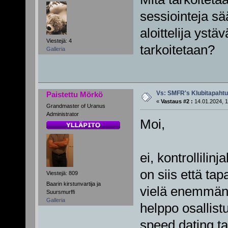
sessiointeja sä
aloittelija ystä
Viestejä: 4
tarkoitetaan?
Galleria
Vs: SMFR's Klubitapaht
Paistettu Mörkö
«
Vastaus #2 :
14.01.2024, 1
Grandmaster of Uranus
Administrator
Moi,
ei, kontrollilin
on siis että ta
Viestejä: 809
Baarin kirstunvartija ja
vielä enemmän s
Suursmurffi
Galleria
helppo osallis
speed dating ta