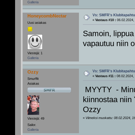
Galleria
Vs: SMFR's Klubitapaht
HoneycombNectar
«
Vastaus #10 :
06.02.2024, 
Uusi asiakas
Samoin, lippua 
vapautuu niin o
Viestejä: 1
Galleria
Vs: SMFR's Klubitapaht
Ozzy
«
Vastaus #11 :
08.02.2024, 
Smurffit
Asiakas
MYYTY - Minull
kiinnostaa niin 
Ozzy
«
Viimeksi muokattu: 08.02.2024, 16
Viestejä: 49
Sailor.
Galleria