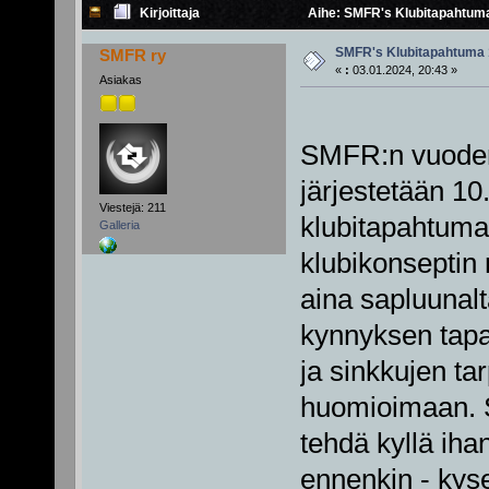
Kirjoittaja
Aihe: SMFR's Klubitapahtuma
SMFR's Klubitapahtuma 
SMFR ry
«
:
03.01.2024, 20:43 »
Asiakas
SMFR:n vuoden
järjestetään 10
Viestejä: 211
klubitapahtum
Galleria
klubikonseptin
aina sapluunal
kynnyksen tapa
ja sinkkujen ta
huomioimaan. S
tehdä kyllä iha
ennenkin - ky