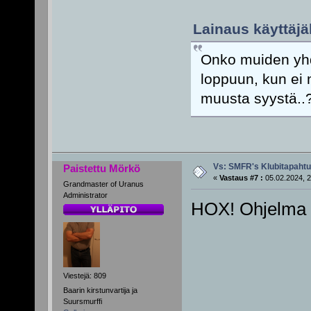
Lainaus käyttäjäl
Onko muiden yhdi
loppuun, kun ei 
muusta syystä..
Vs: SMFR's Klubitapaht
Paistettu Mörkö
«
Vastaus #7 :
05.02.2024, 2
Grandmaster of Uranus
Administrator
HOX! Ohjelma p
Viestejä: 809
Baarin kirstunvartija ja
Suursmurffi