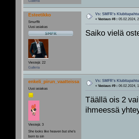
Galleria
Vs: SMFR's Klubitapaht
Esteetikko
«
Vastaus #8 :
05.02.2024, 2
Smurffit
Uusi asiakas
Saiko vielä ost
Viestejä: 22
Galleria
Vs: SMFR's Klubitapaht
enkeli_pirun_vaatteissa
«
Vastaus #9 :
06.02.2024, 1
Uusi asiakas
Täällä ois 2 vai
ihmeessä yhteyt
Viestejä: 3
She looks like heaven but she’s
born to sin