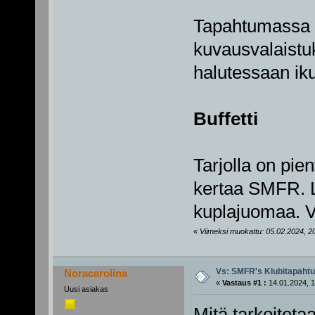
Tapahtumassa o
kuvausvalaistuk
halutessaan iku
Buffetti
Tarjolla on pien
kertaa SMFR. 
kuplajuomaa. V
«
Viimeksi muokattu: 05.02.2024, 20:
Vs: SMFR's Klubitapaht
Noracarolina
«
Vastaus #1 :
14.01.2024, 1
Uusi asiakas
Mitä tarkoiteta