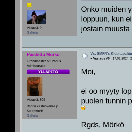
Onko muiden yhd
loppuun, kun ei
jostain muusta
Viestejä: 9
Galleria
Vs: SMFR's Klubitapaht
Paistettu Mörkö
«
Vastaus #6 :
17.01.2024, 2
Grandmaster of Uranus
Administrator
Moi,
ei oo myyty lop
puolen tunnin p
Viestejä: 809
Baarin kirstunvartija ja
Suursmurffi
Galleria
Rgds, Mörkö