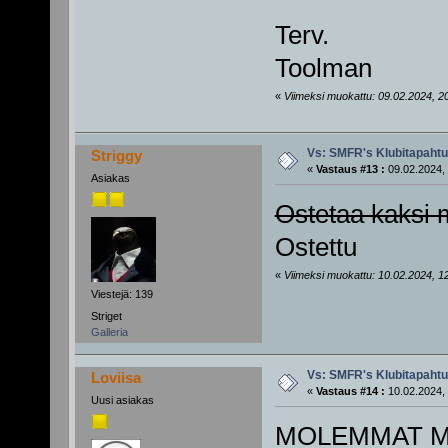
Terv.
Toolman
«
Viimeksi muokattu: 09.02.2024, 20
Vs: SMFR's Klubitapaht
Striggy
«
Vastaus #13 :
09.02.2024, 
Asiakas
Ostetaa kaksi 
Ostettu
«
Viimeksi muokattu: 10.02.2024, 12:
Viestejä: 139
Striget
Galleria
Vs: SMFR's Klubitapaht
Loviisa
«
Vastaus #14 :
10.02.2024, 
Uusi asiakas
MOLEMMAT MYYT