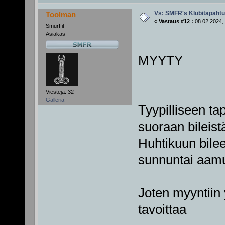
Vs: SMFR's Klubitapaht
Toolman
«
Vastaus #12 :
08.02.2024, 
Smurffit
Asiakas
MYYTY
Viestejä: 32
Galleria
Tyypilliseen ta
suoraan bileistä
Huhtikuun bile
sunnuntai aamuy
Joten myyntiin 
tavoittaa