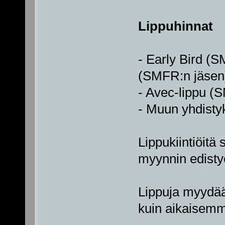
Lippuhinnat
- Early Bird (S
(SMFR:n jäsen
- Avec-lippu (
- Muun yhdisty
Lippukiintiöitä
myynnin edisty
Lippuja myydää
kuin aikaisemmi