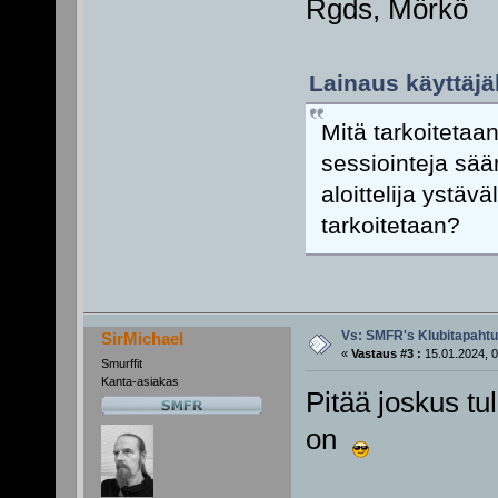
Rgds, Mörkö
Lainaus käyttäjäl
Mitä tarkoitetaa
sessiointeja sää
aloittelija ystäv
tarkoitetaan?
Vs: SMFR's Klubitapaht
SirMichael
«
Vastaus #3 :
15.01.2024, 0
Smurffit
Kanta-asiakas
Pitää joskus tu
on