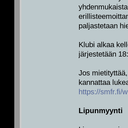
yhdenmukaistam
erillisteemoitt
paljastetaan 
Klubi alkaa kel
järjestetään 18
Jos mietityttää
kannattaa lukea
https://smfr.fi/
Lipunmyynti