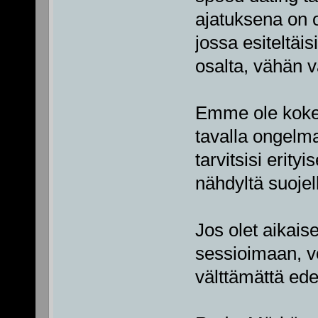
ajatuksena on ol
jossa esiteltäis
osalta, vähän v
Emme ole koken
tavalla ongelmak
tarvitsisi erit
nähdyltä suojel
Jos olet aikais
sessioimaan, voi
välttämättä ed