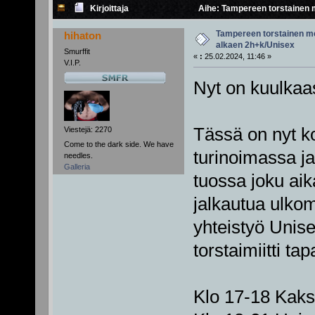
Kirjoittaja
Aihe: Tampereen torstainen m
Tampereen torstainen me
hihaton
alkaen 2h+k/Unisex
Smurffit
«
:
25.02.2024, 11:46 »
V.I.P.
Nyt on kuulkaas
Tässä on nyt ko
Viestejä: 2270
Come to the dark side. We have
turinoimassa ja
needles.
Galleria
tuossa joku aik
jalkautua ulko
yhteistyö Unise
torstaimiitti t
Klo 17-18 Kak