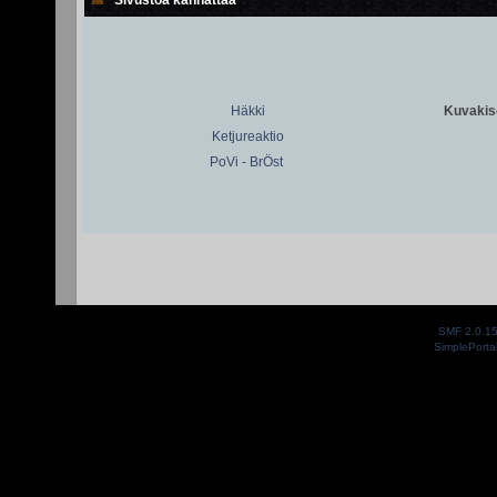
Häkki
Kuvakiso
Ketjureaktio
PoVi - BrÖst
SMF 2.0.1
SimplePorta