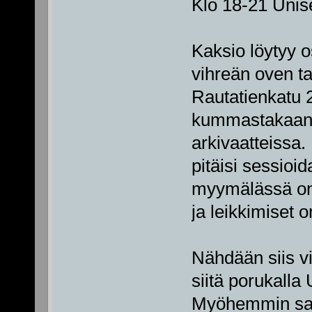
Klo 18-21 Unis
Kaksio löytyy o
vihreän oven t
Rautatienkatu 
kummastakaan p
arkivaatteissa.
pitäisi sessioid
myymälässä on 
ja leikkimiset o
Nähdään siis vi
siitä porukalla 
Myöhemmin saa