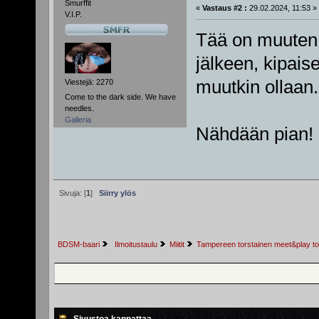
Smurffit
«
Vastaus #2 :
29.02.2024, 11:53 »
V.I.P.
Tää on muuten 
jälkeen, kipais
muutkin ollaan.
Viestejä: 2270
Come to the dark side. We have
needles.
Galleria
Nähdään pian!
Sivuja: [
1
]
Siirry ylös
BDSM-baari
 Ilmoitustaulu
Miitit
Tampereen torstainen meet&play to
Sivustoa kannattaa