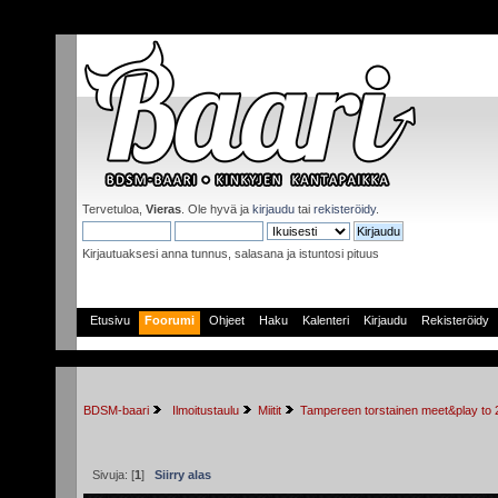
Tervetuloa,
Vieras
. Ole hyvä ja
kirjaudu
tai
rekisteröidy
.
Kirjautuaksesi anna tunnus, salasana ja istuntosi pituus
Etusivu
Foorumi
Ohjeet
Haku
Kalenteri
Kirjaudu
Rekisteröidy
BDSM-baari
 Ilmoitustaulu
Miitit
Tampereen torstainen meet&play to 2
Sivuja: [
1
]
Siirry alas