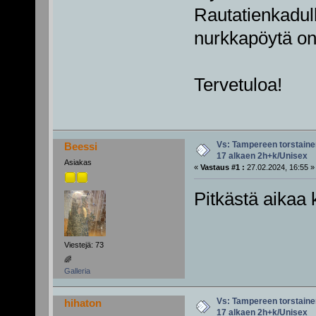
Rautatienkadul
nurkkapöytä on s
Tervetuloa!
Vs: Tampereen torstainen
Beessi
17 alkaen 2h+k/Unisex
Asiakas
«
Vastaus #1 :
27.02.2024, 16:55 »
Pitkästä aikaa
Viestejä: 73
🌈
Galleria
Vs: Tampereen torstainen
hihaton
17 alkaen 2h+k/Unisex