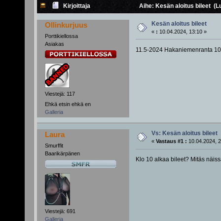
Kirjoittaja
Aihe: Kesän aloitus bileet (L
Kesän aloitus bileet
Ollinkurjuus
«
:
10.04.2024, 13:10 »
Porttikiellossa
Asiakas
11.5-2024 Hakaniemenranta 10
Viestejä: 117
Ehkä etsin ehkä en
Galleria
Vs: Kesän aloitus bileet
Laura
«
Vastaus #1 :
10.04.2024, 2
Smurffit
Baarikärpänen
Klo 10 alkaa bileet? Mitäs näis
Viestejä: 691
Galleria