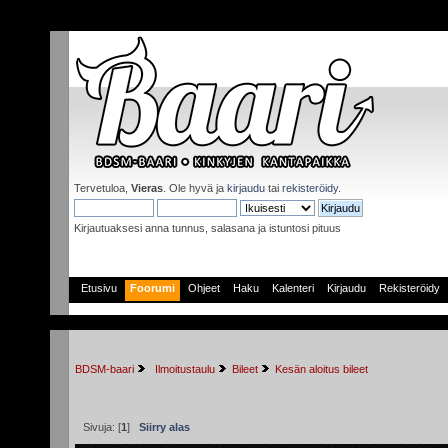
Tervetuloa,
Vieras
. Ole hyvä ja
kirjaudu
tai
rekisteröidy
.
Kirjautuaksesi anna tunnus, salasana ja istuntosi pituus
Etusivu
Foorumi
Ohjeet
Haku
Kalenteri
Kirjaudu
Rekisteröidy
BDSM-baari
 Ilmoitustaulu
Bileet
Kesän aloitus bileet
Sivuja: [
1
]
Siirry alas