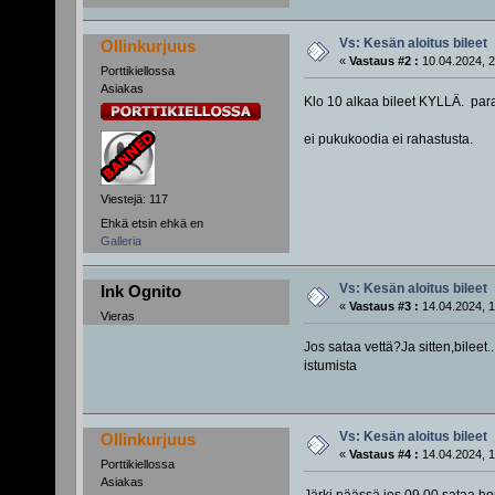
Vs: Kesän aloitus bileet
Ollinkurjuus
«
Vastaus #2 :
10.04.2024, 2
Porttikiellossa
Asiakas
Klo 10 alkaa bileet KYLLÄ. para
ei pukukoodia ei rahastusta.
Viestejä: 117
Ehkä etsin ehkä en
Galleria
Vs: Kesän aloitus bileet
Ink Ognito
«
Vastaus #3 :
14.04.2024, 1
Vieras
Jos sataa vettä?Ja sitten,bileet..
istumista
Vs: Kesän aloitus bileet
Ollinkurjuus
«
Vastaus #4 :
14.04.2024, 1
Porttikiellossa
Asiakas
Järki päässä jos 09.00 sataa hom