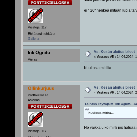
ei " 20" henkeä mitään lupia tarv
Viestejä: 117
Ehkä etsin ehkä en
Galleria
Vs: Kesän aloitus bileet
Ink Ognito
«
Vastaus #5 :
14.04.2024, 1
Vieras
Kuullosta miitilta...
Vs: Kesän aloitus bileet
Ollinkurjuus
«
Vastaus #6 :
14.04.2024, 2
Porttikiellossa
Asiakas
Lainaus käyttäjältä: Ink Ognito - 1
Kuullosta miitilta...
No vaikka ulko miitti jos haluaa 
Viestejä: 117