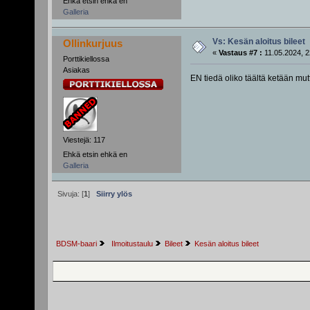
Ehkä etsin ehkä en
Galleria
Vs: Kesän aloitus bileet
Ollinkurjuus
«
Vastaus #7 :
11.05.2024, 2
Porttikiellossa
Asiakas
EN tiedä oliko täältä ketään mu
Viestejä: 117
Ehkä etsin ehkä en
Galleria
Sivuja: [
1
]
Siirry ylös
BDSM-baari
 Ilmoitustaulu
Bileet
Kesän aloitus bileet