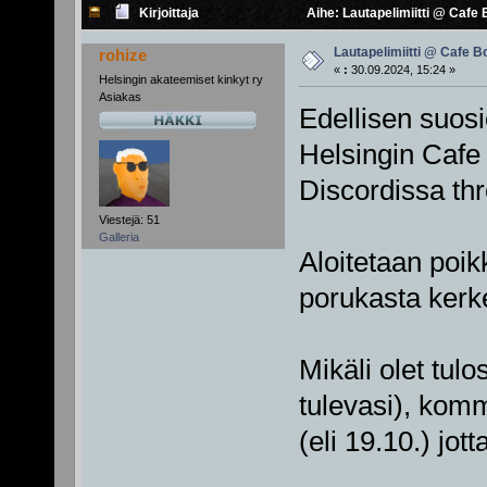
Kirjoittaja
Aihe: Lautapelimiitti @ Cafe
Lautapelimiitti @ Cafe B
rohize
«
:
30.09.2024, 15:24 »
Helsingin akateemiset kinkyt ry
Asiakas
Edellisen suosi
Helsingin Ca
Discordissa th
Viestejä: 51
Galleria
Aloitetaan poikk
porukasta kerke
Mikäli olet tulo
tulevasi), kom
(eli 19.10.) jo