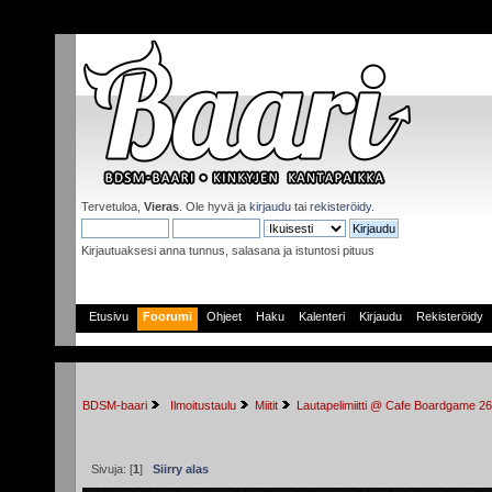
Tervetuloa,
Vieras
. Ole hyvä ja
kirjaudu
tai
rekisteröidy
.
Kirjautuaksesi anna tunnus, salasana ja istuntosi pituus
Etusivu
Foorumi
Ohjeet
Haku
Kalenteri
Kirjaudu
Rekisteröidy
BDSM-baari
 Ilmoitustaulu
Miitit
Lautapelimiitti @ Cafe Boardgame 26
Sivuja: [
1
]
Siirry alas