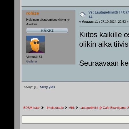
Vs: Lautapelimiitti @ Ca
rohize
14
Helsingin akateemiset kinkyt ry
«
Vastaus #1 :
27.10.2024, 22:53 »
Asiakas
Kiitos kaikille 
olikin aika tiiv
Viestejä: 51
Seuraavaan ke
Galleria
Sivuja: [
1
]
Siirry ylös
BDSM-baari
 Ilmoitustaulu
Miitit
Lautapelimiitti @ Cafe Boardgame 2