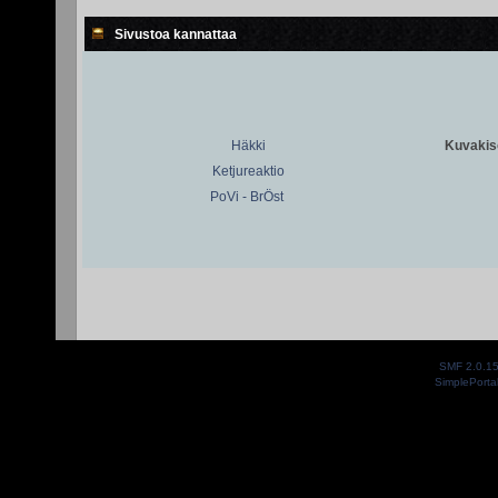
Sivustoa kannattaa
Häkki
Kuvakiso
Ketjureaktio
PoVi - BrÖst
SMF 2.0.1
SimplePorta