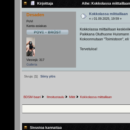
Kirjoittaja
Aihe: Kokkolassa miittaillaan
Kokkolassa miittaillaan
Desaden
«
:
01.09.2025, 19:59 »
PoVi
Kanta-asiakas
Kokkolassa miittaillaan keskivii
Paikkana Oluthuone Huismann (T
Kokoonnutaan "Toimistoon", eli 
Tervetuloa!
Viestejä: 317
Galleria
Sivuja: [
1
]
Siirry ylös
BDSM-baari
 Ilmoitustaulu
Miitit
Kokkolassa miittaillaan
Sivustoa kannattaa