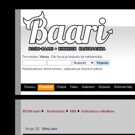
Tervetuloa,
Vieras
. Ole hyvä ja
kirjaudu
tai
rekisteröidy
.
Kirjautuaksesi anna tunnus, salasana ja istuntosi pituus
Etusivu
Foorumi
Ohjeet
Haku
Kalenteri
Kirjaudu
Rekisteröidy
BDSM-baari
 Ilmoitustaulu
Miitit
Kokkolassa miittaillaan
Sivuja: [
1
]
Siirry alas