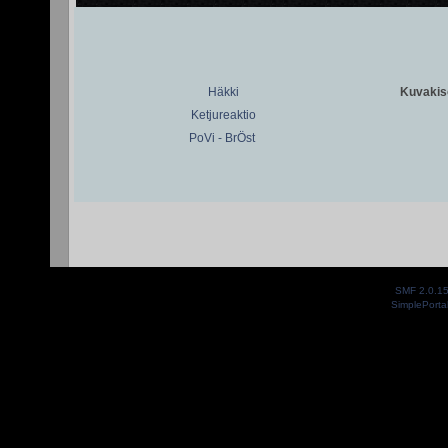
Häkki
Kuvakiso
Ketjureaktio
PoVi - BrÖst
SMF 2.0.1
SimplePorta