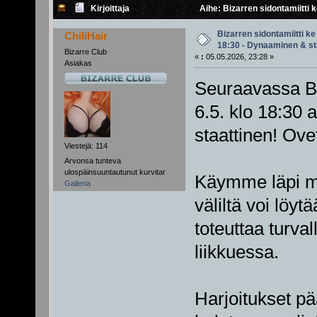
Kirjoittaja
Aihe: Bizarren sidontamiitti 
Bizarren sidontamiitti ke
ChiliHair
18:30 - Dynaaminen & st
Bizarre Club
«
:
05.05.2026, 23:28 »
Asiakas
Seuraavassa Bi
6.5. klo 18:30
staattinen! Ove
Viestejä: 114
Arvonsa tunteva
ulospäinsuuntautunut kurvitar
Käymme läpi mi
Galleria
väliltä voi löyt
toteuttaa turval
liikkuessa.
Harjoitukset pää