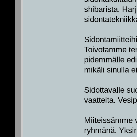
shibarista. Ha
sidontatekniikk
Sidontamiitteih
Toivotamme terve
pidemmälle edis
mikäli sinulla e
Sidottavalle su
vaatteita. Vesi
Miiteissämme vo
ryhmänä. Yksintu