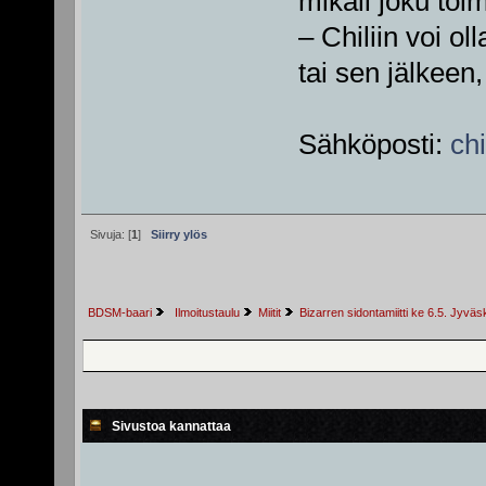
mikäli joku toim
– Chiliin voi o
tai sen jälkeen,
Sähköposti:
ch
Sivuja: [
1
]
Siirry ylös
BDSM-baari
 Ilmoitustaulu
Miitit
Bizarren sidontamiitti ke 6.5. Jyvä
Sivustoa kannattaa