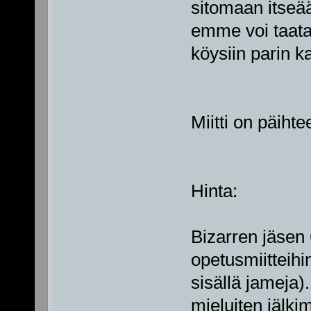
sitomaan itseää
emme voi taata
köysiin parin k
Miitti on päihte
Hinta:
Bizarren jäsen 
opetusmiitteihin
sisällä jameja)
mieluiten jälki