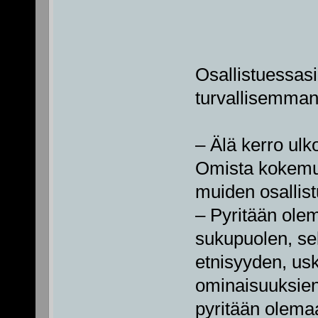
Osallistuessasi
turvallisemman t
– Älä kerro ulko
Omista kokemuk
muiden osallist
– Pyritään ole
sukupuolen, se
etnisyyden, us
ominaisuuksien,
pyritään olema