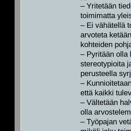
– Yritetään ti
toimimatta yle
– Ei vähätellä 
arvoteta ketään
kohteiden pohja
– Pyritään olla
stereotypioita 
perusteella syr
– Kunnioitetaan
että kaikki tule
– Vältetään hal
olla arvostelem
– Työpajan vetä