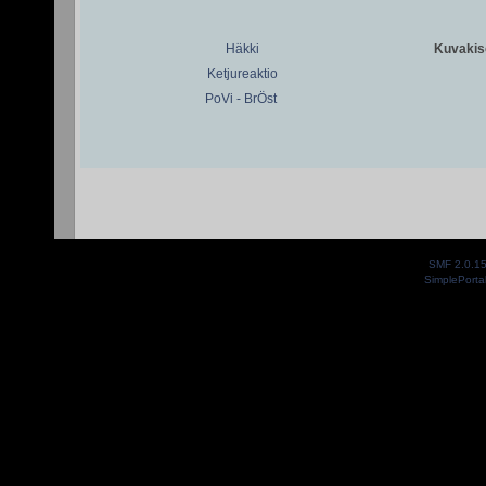
Häkki
Kuvakiso
Ketjureaktio
PoVi - BrÖst
SMF 2.0.1
SimplePorta