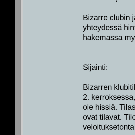
Bizarre clubin j
yhteydessä hin
hakemassa myö
Sijainti:
Bizarren klubitil
2. kerroksessa
ole hissiä. Til
ovat tilavat. T
veloituksetonta 