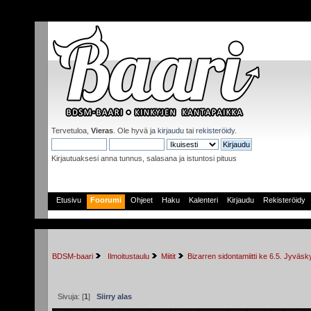
Tervetuloa,
Vieras
. Ole hyvä ja
kirjaudu
tai
rekisteröidy
.
Kirjautuaksesi anna tunnus, salasana ja istuntosi pituus
Etusivu
Foorumi
Ohjeet
Haku
Kalenteri
Kirjaudu
Rekisteröidy
BDSM-baari
 Ilmoitustaulu
Miitit
Bizarren sidontamiitti ke 6.5. Jyväs
Sivuja: [
1
]
Siirry alas