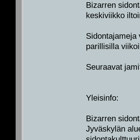
Bizarren sidont
keskiviikko ilto
Sidontajameja v
parillisilla viikoi
Seuraavat jamit 
Yleisinfo:
Bizarren sidont
Jyväskylän aluee
sidontakulttuuri