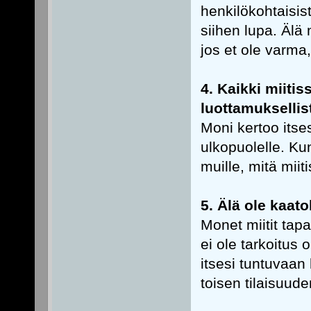
henkilökohtaisist
siihen lupa. Älä m
jos et ole varma,
4. Kaikki miiti
luottamuksellist
Moni kertoo itses
ulkopuolelle. Kun
muille, mitä miit
5. Älä ole kaat
Monet miitit tap
ei ole tarkoitus 
itsesi tuntuvaan
toisen tilaisuude