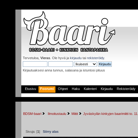
Tervetuloa,
Vieras
. Ole hyvä ja
kirjaudu
tai
rekisteröidy
.
Kirjautuaksesi anna tunnus, salasana ja istuntosi pituus
Etusivu
Foorumi
Ohjeet
Haku
Kalenteri
Kirjaudu
Rekisteröidy
BDSM-baari
 Ilmoitustaulu
Miitit
Jyväskylän kinkyjen baarimiitti to. 11
Sivuja: [
1
]
Siirry alas