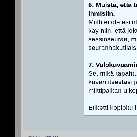
6. Muista, että 
ihmisiin.
Miitti ei ole esii
käy niin, että jo
sessioseuraa, mut
seuranhakutilais
7. Valokuvaamin
Se, mikä tapahtuu
kuvan itsestäsi j
miittipaikan ulko
Etiketti kopioitu