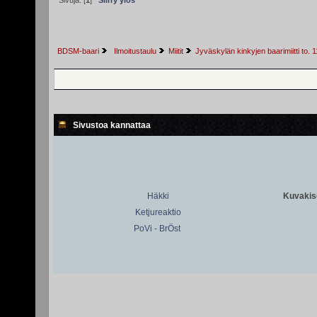
Sivuja: [
1
]
Siirry ylös
BDSM-baari
 Ilmoitustaulu
Miitit
Jyväskylän kinkyjen baarimiitti to. 1
Sivustoa kannattaa
Häkki
Kuvakiso
Ketjureaktio
PoVi - BrÖst