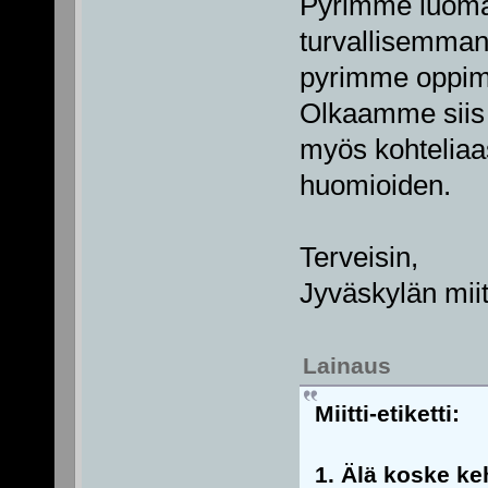
Pyrimme luoma
turvallisemman 
pyrimme oppimaa
Olkaamme siis 
myös kohteliaas
huomioiden.
Terveisin,
Jyväskylän mii
Lainaus
Miitti-etiketti:
1. Älä koske ke