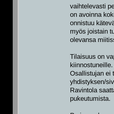
vaihtelevasti p
on avoinna koko
onnistuu kätevä
myös joistain t
olevansa miitis
Tilaisuus on va
kiinnostuneille.
Osallistujan ei
yhdistyksen/siv
Ravintola saatt
pukeutumista.