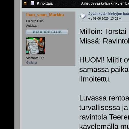
Kirjoittaja
Aihe: Jyväskylän kinkyjen baar
Jyväskylän kinkyjen baarim
Ihan_vaan_Markku
«
:
09.06.2026, 13:02 »
Bizarre Club
Asiakas
Milloin: Torstai
Missä: Ravinto
HUOM! Miitit ova
Viestejä: 147
Galleria
samassa paikas
ilmoitettu.
Luvassa rentoa 
turvallisessa j
ravintola Teere
kävelemällä mus