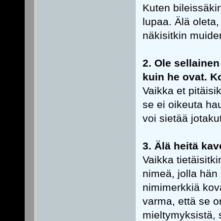
Kuten bileissäki
lupaa. Älä oleta
näkisitkin muide
2. Ole sellainen
kuin he ovat. K
Vaikka et pitäis
se ei oikeuta h
voi sietää jotaku
3. Älä heitä kav
Vaikka tietäisit
nimeä, jolla hän
nimimerkkiä kov
varma, että se o
mieltymyksistä, s