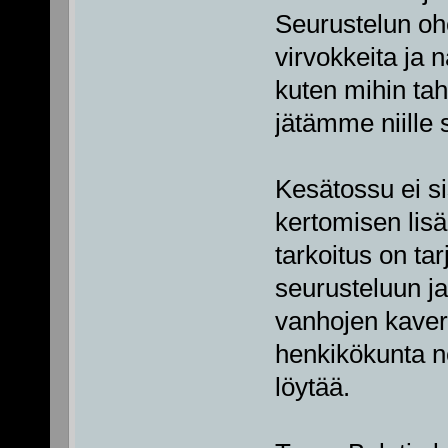
Seurustelun ohe
virvokkeita ja 
kuten mihin tah
jätämme niille s
Kesätossu ei si
kertomisen lisä
tarkoitus on t
seurusteluun ja
vanhojen kaver
henkikökunta ne
löytää.