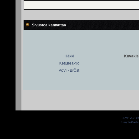
Sivustoa kannattaa
Häkki
Kuvakiso
Ketjureaktio
PoVi - BrÖst
SMF 2.0.1
SimplePorta