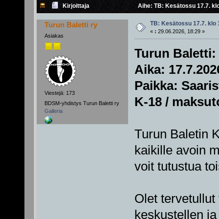
Kirjoittaja
Aihe: TB: Kesätossu 17.7. kl
TB: Kesätossu 17.7. klo 
Turun Baletti ry
«
:
29.06.2026, 18:29 »
Asiakas
Turun Baletti
Aika: 17.7.202
Paikka: Saaris
Viestejä: 173
K-18 / maksuto
BDSM-yhdistys Turun Baletti ry
Galleria
Turun Baletin 
kaikille avoin
voit tutustua toi
Olet tervetullu
keskustellen ja 