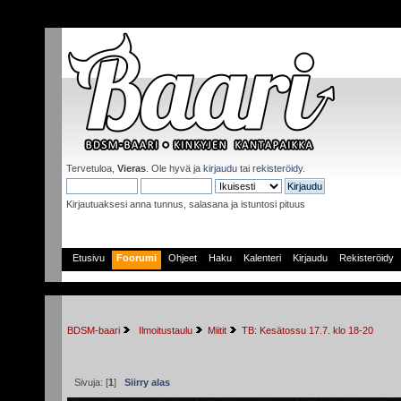
Tervetuloa,
Vieras
. Ole hyvä ja
kirjaudu
tai
rekisteröidy
.
Kirjautuaksesi anna tunnus, salasana ja istuntosi pituus
Etusivu
Foorumi
Ohjeet
Haku
Kalenteri
Kirjaudu
Rekisteröidy
BDSM-baari
 Ilmoitustaulu
Miitit
TB: Kesätossu 17.7. klo 18-20
Sivuja: [
1
]
Siirry alas