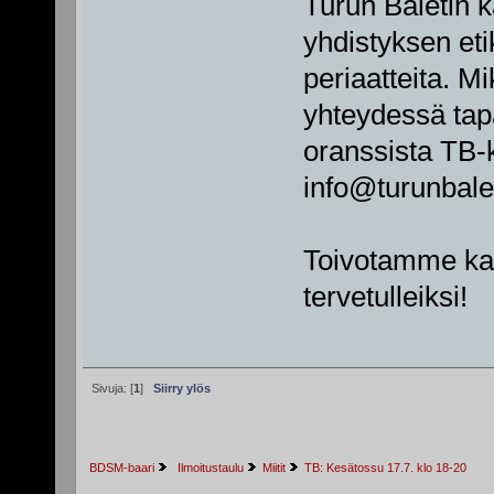
Turun Baletin 
yhdistyksen eti
periaatteita. Mi
yhteydessä tap
oranssista TB-
info@turunbalett
Toivotamme kai
tervetulleiksi!
Sivuja: [
1
]
Siirry ylös
BDSM-baari
 Ilmoitustaulu
Miitit
TB: Kesätossu 17.7. klo 18-20