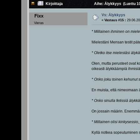
Kirjoittaja
Aihe: Älykkyys (Luettu 1
Vs: Älykkyys
Fixx
«
Vastaus #15 :
29.06.20
Vieras
* Millainen ihminen on miele
Mielestäni Mensan testit pät
* Oletko itse mielestäsi älyk
Olen, mutta perusteet ovat ko
oikeasti älykkäämpiä ihmisiä
* Onko joku toinen kehunut 
En muista, että nimeomaan äl
* Onko sinulla fetissiä älykkä
On jossain määrin. Enemmänkin
* Millainen olisi kinkysessio,
Kyllä notkea sopeutuminen s