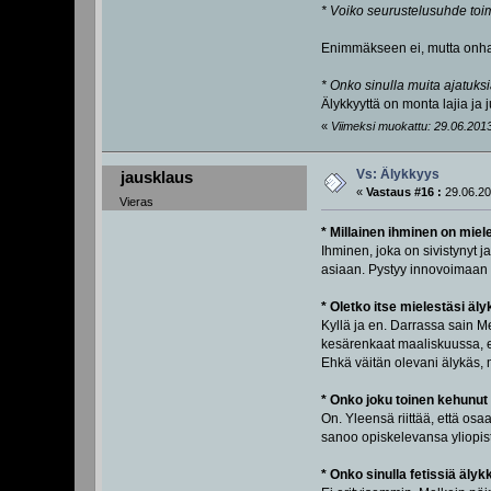
* Voiko seurustelusuhde toim
Enimmäkseen ei, mutta onha
* Onko sinulla muita ajatuks
Älykkyyttä on monta lajia ja
«
Viimeksi muokattu: 29.06.2013,
Vs: Älykkyys
jausklaus
«
Vastaus #16 :
29.06.20
Vieras
* Millainen ihminen on miel
Ihminen, joka on sivistynyt j
asiaan. Pystyy innovoimaan 
* Oletko itse mielestäsi äl
Kyllä ja en. Darrassa sain M
kesärenkaat maaliskuussa, e
Ehkä väitän olevani älykäs, 
* Onko joku toinen kehunu
On. Yleensä riittää, että osaa
sanoo opiskelevansa yliopis
* Onko sinulla fetissiä älyk