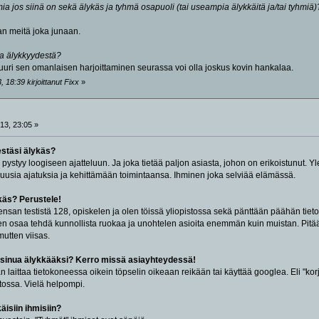
ia jos siinä on sekä älykäs ja tyhmä osapuoli (tai useampia älykkäitä ja/tai tyhmiä)
n meitä joka junaan.
ia älykkyydestä?
 juuri sen omanlaisen harjoittaminen seurassa voi olla joskus kovin hankalaa.
 18:39 kirjoittanut Fixx
»
13, 23:05 »
estäsi älykäs?
a pystyy loogiseen ajatteluun. Ja joka tietää paljon asiasta, johon on erikoistunut.
uusia ajatuksia ja kehittämään toimintaansa. Ihminen joka selviää elämässä.
ykäs? Perustele!
ensan testistä 128, opiskelen ja olen töissä yliopistossa sekä pänttään päähän tieto
n osaa tehdä kunnollista ruokaa ja unohtelen asioita enemmän kuin muistan. Pitää 
mutten viisas.
t sinua älykkääksi? Kerro missä asiayhteydessä!
n laittaa tietokoneessa oikein töpselin oikeaan reikään tai käyttää googlea. Eli "korja
tossa. Vielä helpompi.
käisiin ihmisiin?