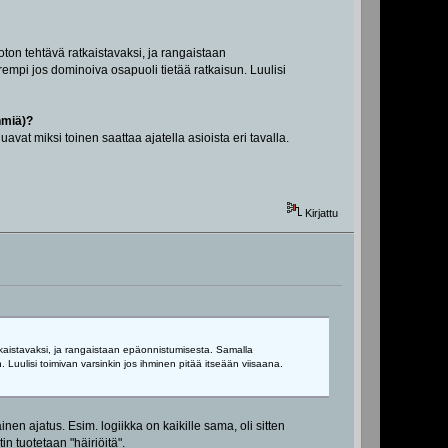
on tehtävä ratkaistavaksi, ja rangaistaan
empi jos dominoiva osapuoli tietää ratkaisun. Luulisi
hmiä)?
t miksi toinen saattaa ajatella asioista eri tavalla.
Kirjattu
aistavaksi, ja rangaistaan epäonnistumisesta. Samalla
 Luulisi toimivan varsinkin jos ihminen pitää itseään viisaana.
en ajatus. Esim. logiikka on kaikille sama, oli sitten
in tuotetaan "häiriöitä".