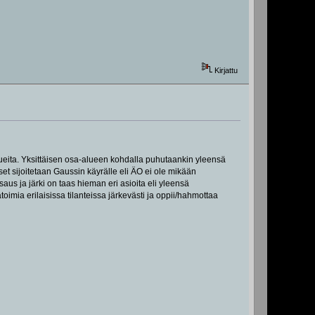
Kirjattu
lueita. Yksittäisen osa-alueen kohdalla puhutaankin yleensä
set sijoitetaan Gaussin käyrälle eli ÄO ei ole mikään
saus ja järki on taas hieman eri asioita eli yleensä
mia erilaisissa tilanteissa järkevästi ja oppii/hahmottaa