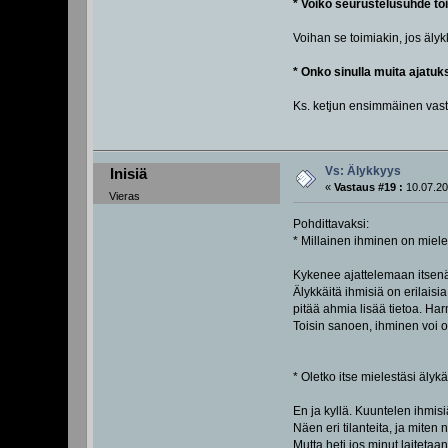
* Voiko seurustelusuhde toi
Voihan se toimiakin, jos äly
* Onko sinulla muita ajatu
Ks. ketjun ensimmäinen vas
Vs: Älykkyys
Inisiä
«
Vastaus #19 :
10.07.20
Vieras
Pohdittavaksi:
* Millainen ihminen on miele
Kykenee ajattelemaan itsenäi
Älykkäitä ihmisiä on erilaisia
pitää ahmia lisää tietoa. Har
Toisin sanoen, ihminen voi ol
* Oletko itse mielestäsi älyk
En ja kyllä. Kuuntelen ihmis
Näen eri tilanteita, ja miten ni
Mutta heti jos minut laiteta