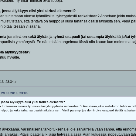
nvastoin. "Tyhmät" ihmiset ovat söpöjä.
o, jossa älykkyys olisi yksi tärkeä elementti?
an tuntemaan olonsa tyhmäksi tai tyhmyydestä rankaistaan? Annetaan jokin mahdot
uistutetaan, että tehtävä on helppo ja kuka tahansa osaisi ratkaista sen. Vielä par
en pitää itseään viisaana.
mia jos siinä on sekä älykäs ja tyhmä osapuoli (tai useampia älykkäitä ja/tai ty
npuolista ymmärrystä. En näe mitään ongelmaa tässä niin kauan kun molemmat tajuava
ksia älykkyydestä?
istuu hyvälle.
13, 23:34 »
- 29.06.2013, 23:05
, jossa älykkyys olisi yksi tärkeä elementti?
 tuntemaan olonsa tyhmäksi tai tyhmyydestä rankaistaan? Annetaan jokin mahdoton tehtävä ratk
elppo ja kuka tahansa osaisi ratkaista sen. Vielä parempi jos dominoiva osapuoli tietää ratkaisun.
n älykkäänä. Varsinaisena tarkoituksena ei ole saivarrella vaan sanoa, että erinomain
sti lahjakas. Pitäisi päätellä jk. asia tietyssä ajassa. Ajan kuluessa, nopeutuvaan taht