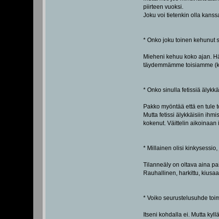
piirteen vuoksi.
Joku voi tietenkin olla kanss
* Onko joku toinen kehunut 
Mieheni kehuu koko ajan. Hän
täydemmämme toisiamme (kir
* Onko sinulla fetissiä älykkä
Pakko myöntää että en tule 
Mutta fetissi älykkäisiin ihm
kokenut. Väittelin aikoinaan 
* Millainen olisi kinkysessio,
Tilanneäly on oltava aina paik
Rauhallinen, harkittu, kiusaa
* Voiko seurustelusuhde toim
Itseni kohdalla ei. Mutta kyl