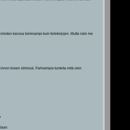
ihmisten kanssa toimivampi kuin tietokirjojen. Mutta näin me
n innon toisen silmissä. Parhaimpia tunteita mitä olen
.
?
utaan.