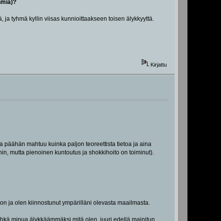
hmiä)?
 ja tyhmä kyllin viisas kunnioittaakseen toisen älykkyyttä.
Kirjattu
ot ja päähän mahtuu kuinka paljon teoreettista tietoa ja aina
hin, mutta pienoinen kuntoutus ja shokkihoito on toiminut).
jon ja olen kiinnostunut ympärilläni olevasta maailmasta.
t ehkä minua älykkäämmäksi mitä olen, juuri edellä mainitun