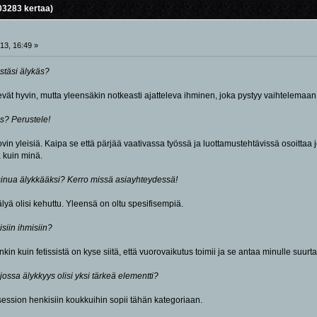
03283 kertaa)
13, 16:49 »
stäsi älykäs?
evät hyvin, mutta yleensäkin notkeasti ajatteleva ihminen, joka pystyy vaihtelemaa
äs? Perustele!
vin yleisiä. Kaipa se että pärjää vaativassa työssä ja luottamustehtävissä osoittaa jon
 kuin minä.
sinua älykkääksi? Kerro missä asiayhteydessä!
yä olisi kehuttu. Yleensä on oltu spesifisempiä.
isiin ihmisiin?
 kuin fetissistä on kyse siitä, että vuorovaikutus toimii ja se antaa minulle suurta
 jossa älykkyys olisi yksi tärkeä elementti?
ession henkisiin koukkuihin sopii tähän kategoriaan.