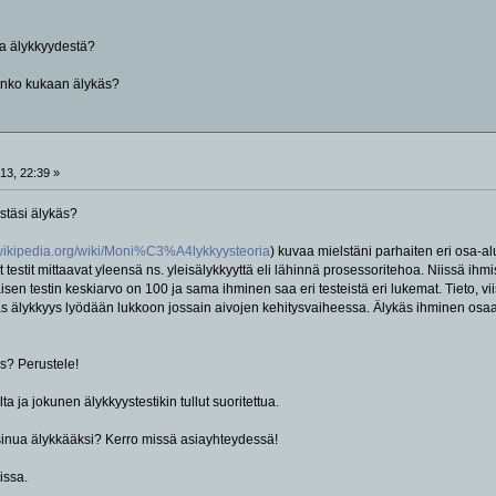
ia älykkyydestä?
Onko kukaan älykäs?
13, 22:39 »
stäsi älykäs?
fi.wikipedia.org/wiki/Moni%C3%A4lykkyysteoria
) kuvaa mielstäni parhaiten eri osa-a
testit mittaavat yleensä ns. yleisälykkyyttä eli lähinnä prosessoritehoa. Niissä ihmi
sen testin keskiarvo on 100 ja sama ihminen saa eri testeistä eri lukemat. Tieto, vii
lykkyys lyödään lukkoon jossain aivojen kehitysvaiheessa. Älykäs ihminen osaatoi
äs? Perustele!
a ja jokunen älykkyystestikin tullut suoritettua.
sinua älykkääksi? Kerro missä asiayhteydessä!
issa.