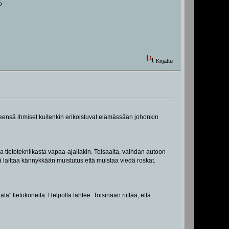
?
Kirjattu
 Yleensä ihmiset kuitenkin erikoistuvat elämässään johonkin
a tietotekniikasta vapaa-ajallakin. Toisaalta, vaihdan autoon
laittaa kännykkään muistutus että muistaa viedä roskat.
ta" tietokoneita. Helpolla lähtee. Toisinaan riittää, että