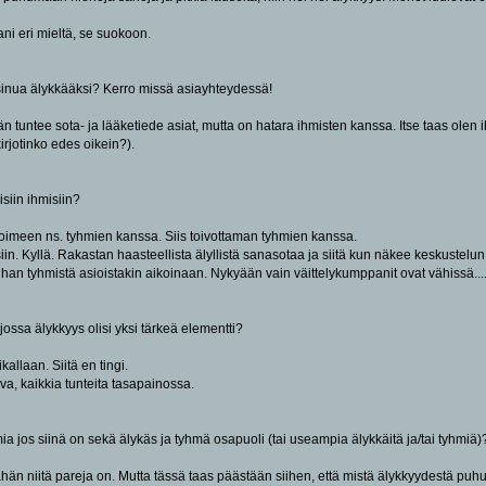
ani eri mieltä, se suokoon.
sinua älykkääksi? Kerro missä asiayhteydessä!
 tuntee sota- ja lääketiede asiat, mutta on hatara ihmisten kanssa. Itse taas olen 
jotinko edes oikein?).
isiin ihmisiin?
toimeen ns. tyhmien kanssa. Siis toivottaman tyhmien kanssa.
isiin. Kyllä. Rakastan haasteellista älyllistä sanasotaa ja siitä kun näkee keskustelu
ihan tyhmistä asioistakin aikoinaan. Nykyään vain väittelykumppanit ovat vähissä...
 jossa älykkyys olisi yksi tärkeä elementti?
allaan. Siitä en tingi.
va, kaikkia tunteita tasapainossa.
ia jos siinä on sekä älykäs ja tyhmä osapuoli (tai useampia älykkäitä ja/tai tyhmiä)
lähän niitä pareja on. Mutta tässä taas päästään siihen, että mistä älykkyydestä puh