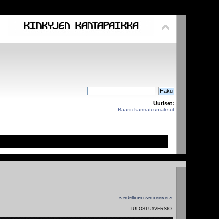
Uutiset:
Baarin kannatusmaksut
« edellinen
seuraava »
TULOSTUSVERSIO