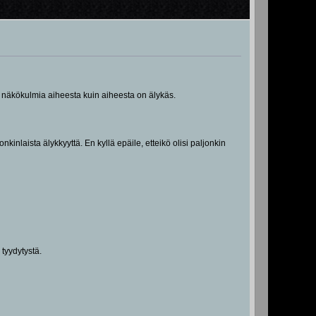
n näkökulmia aiheesta kuin aiheesta on älykäs.
kinlaista älykkyyttä. En kyllä epäile, etteikö olisi paljonkin
 tyydytystä.