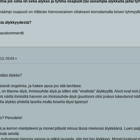
mia jos siinä on sekä älykäs ja tyhmä osapuoli (tai useampia älykkäitä ja/tai ty
kkäämpi osapuoli on riittävän hienovarainen ollakseen korostamatta toisen tyhmyyttä,
ksia älykkyydestä?
tauskommentti.
13, 03:03 »
stäsi älykäs?
sesti ongelmia, ja hakee apua jos sitä tarvitsee.
, on tilanne-älyä, ihmissuhde-älyä ja sitten sitä "virallista" älykkyyttä. Aivot ovat is
mi näillä ihmisillä harvoin on ihmissuhde-älyä (puolisoni olisi joskus lukeutunut näi
la älykäs yhdellä tasolla mutta toisella täysi typerys!
äs? Perustele!
iä ja kerron mielipiteeni ja monet pitävät minua tässä mielessä älykkäänä. Luen pal
istä selvitä.
an puhumaan hienoja sanoja ja pitkiä lauseita, niin hei hei älykkyys. Monet luuleva