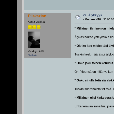
Vs: Älykkyys
Piiskazion
«
Vastaus #18 :
30.06.20
Kanta-asiakas
* Millainen ihminen on miel
Älykäs näkee yhteyksiä asioi
* Oletko itse mielestäsi äl
Viestejä: 418
Tuskin keskimääräistä älykkä
Galleria
* Onko joku toinen kehunu
On. Yleensä on riittänyt, kun 
* Onko sinulla fetissiä älyk
Tuskin suoranaista fetissiä. 
* Millainen olisi kinkysessi
Ehkä terävää sanailua, jossa 