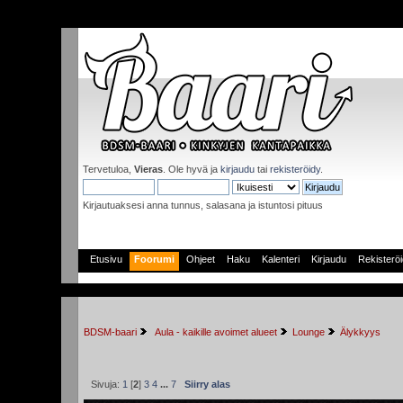
Tervetuloa,
Vieras
. Ole hyvä ja
kirjaudu
tai
rekisteröidy
.
Kirjautuaksesi anna tunnus, salasana ja istuntosi pituus
Etusivu
Foorumi
Ohjeet
Haku
Kalenteri
Kirjaudu
Rekisterö
BDSM-baari
 Aula - kaikille avoimet alueet
Lounge
Älykkyys
Sivuja:
1
[
2
]
3
4
...
7
Siirry alas