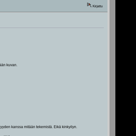
Kirjattu
kään kuvan.
kkyyden kanssa mitään tekemistä. Eikä kinkyilyn.