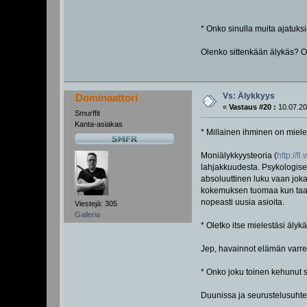
* Onko sinulla muita ajatuks
Olenko sittenkään älykäs? 
Vs: Älykkyys
Dominaattori
«
Vastaus #20 :
10.07.20
Smurffit
Kanta-asiakas
* Millainen ihminen on miele
Moniälykkyysteoria (
http://
lahjakkuudesta. Psykologiset 
absoluuttinen luku vaan jokai
kokemuksen tuomaa kun taas ä
nopeasti uusia asioita.
Viestejä: 305
Galleria
* Oletko itse mielestäsi älyk
Jep, havainnot elämän varrelt
* Onko joku toinen kehunut 
Duunissa ja seurustelusuhte