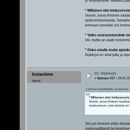
Ei erityisemmin. Melkein päi
* Millainen olisi kinkysessi
Sessio, jossa ihminen saada
epäonnistumisesta. Samalla m
toimivan varsinkin jos ihmin
* Voiko seurustelusuhde toi
Voi, mutta se vaatii molemmi
* Onko sinulla muita ajatu
Älykkyys on siisti juttu ja ma
Vs: Älykkyys
Instantime
«
Vastaus #17 :
29.06.20
Vieras
Lainaus käyttäjältä: jausklaus 
* Millainen olisi kinkysessio
Sessio, jossa ihminen saadaan
muistutetaan, että tehtävä on h
Siis jos ihminen pitää itseää
matemaattisesti tai kielellise