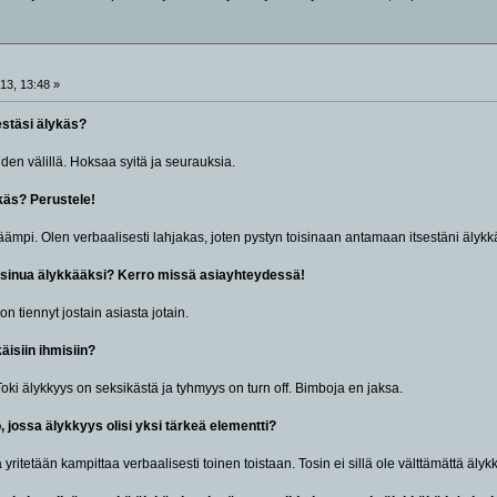
13, 13:48 »
estäsi älykäs?
den välillä. Hoksaa syitä ja seurauksia.
ykäs? Perustele!
ämpi. Olen verbaalisesti lahjakas, joten pystyn toisinaan antamaan itsestäni älyk
t sinua älykkääksi? Kerro missä asiayhteydessä!
on tiennyt jostain asiasta jotain.
käisiin ihmisiin?
Toki älykkyys on seksikästä ja tyhmyys on turn off. Bimboja en jaksa.
o, jossa älykkyys olisi yksi tärkeä elementti?
yritetään kampittaa verbaalisesti toinen toistaan. Tosin ei sillä ole välttämättä äly