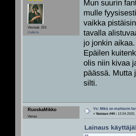
Mun suurin fant
mulle fyysisesti
vaikka pistäisi
Viestejä: 253
tavalla alistuva
Galleria
jo jonkin aikaa.
Epäilen kuitenki
olis niin kivaa
päässä. Mutta jo
silti.
Vs: Mikä on mahtavin fan
RuoskaMikko
«
Vastaus #44 :
13.04.2020, 
Vieras
Lainaus käyttäjäl