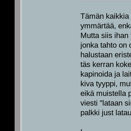
Tämän kaikkia t
ymmärtää, enkä
Mutta siis ihan
jonka tahto on
halustaan erist
täs kerran kokei
kapinoida ja lai
kiva tyyppi, mu
eikä muistella p
viesti "lataan 
palkki just lata