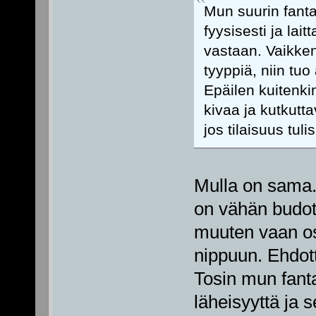
Mun suurin fanta
fyysisesti ja lai
vastaan. Vaikken
tyyppiä, niin tuo
Epäilen kuitenkin,
kivaa ja kutkut
jos tilaisuus tulis
Mulla on sama. 
on vähän budota
muuten vaan os
nippuun. Ehdotto
Tosin mun fanta
läheisyyttä ja 