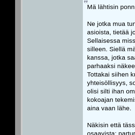
Mä lähtisin pon
Ne jotka mua tun
asioista, tietää 
Sellaisessa miss
silleen. Siellä 
kanssa, jotka saa
parhaaksi näkee,
Tottakai siihen 
yhteisöllisyys, s
olisi silti ihan om
kokoajan tekemi
aina vaan lähe.
Näkisin että täs
osaavista; partur