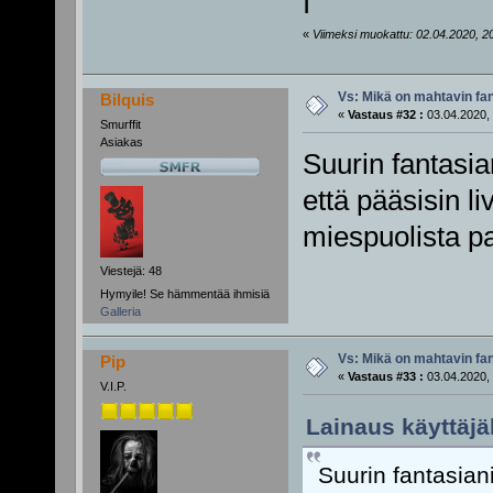
I
«
Viimeksi muokattu: 02.04.2020, 20:0
Vs: Mikä on mahtavin fan
Bilquis
«
Vastaus #32 :
03.04.2020, 
Smurffit
Asiakas
Suurin fantasia
että pääsisin 
miespuolista pa
Viestejä: 48
Hymyile! Se hämmentää ihmisiä
Galleria
Vs: Mikä on mahtavin fan
Pip
«
Vastaus #33 :
03.04.2020, 
V.I.P.
Lainaus käyttäjäl
Suurin fantasiani