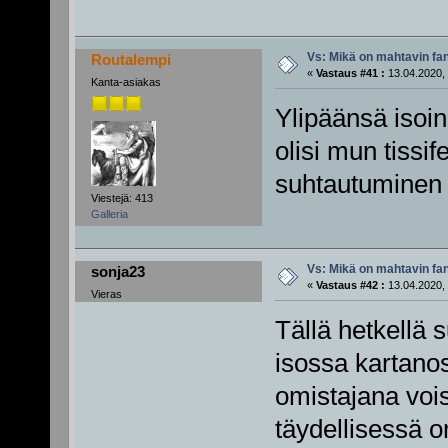
Vs: Mikä on mahtavin fan
Routalempi
«
Vastaus #41 :
13.04.2020, 
Kanta-asiakas
Ylipäänsä isoin
olisi mun tissif
suhtautuminen 
Viestejä: 413
Galleria
Vs: Mikä on mahtavin fan
sonja23
«
Vastaus #42 :
13.04.2020, 
Vieras
Tällä hetkellä s
isossa kartano
omistajana vois
täydellisessä o