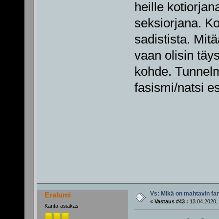
heille kotiorjan
seksiorjana. Koh
sadistista. Mitä
vaan olisin täy
kohde. Tunnelma
fasismi/natsi es
Vs: Mikä on mahtavin fan
Eralumi
«
Vastaus #43 :
13.04.2020, 
Kanta-asiakas