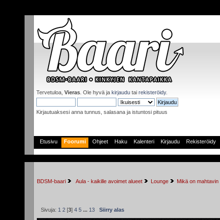
Tervetuloa,
Vieras
. Ole hyvä ja
kirjaudu
tai
rekisteröidy
.
Kirjautuaksesi anna tunnus, salasana ja istuntosi pituus
Etusivu
Foorumi
Ohjeet
Haku
Kalenteri
Kirjaudu
Rekisteröidy
BDSM-baari
 Aula - kaikille avoimet alueet
Lounge
Mikä on mahtavin 
Sivuja:
1
2
[
3
]
4
5
...
13
Siirry alas