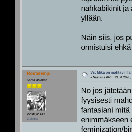
nahkabikinit ja
yllään.
Näin siis, jos
onnistuisi ehkä 
Vs: Mikä on mahtavin fan
Routalempi
«
Vastaus #40 :
13.04.2020, 
Kanta-asiakas
No jos jätetään
fyysisesti mah
fantasiani mitä
Viestejä: 413
enimmäkseen er
Galleria
feminization/bim