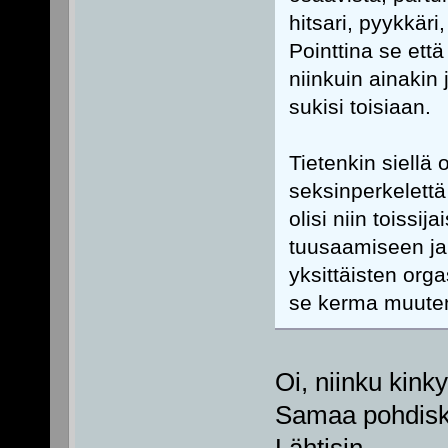
hitsari, pyykkär
Pointtina se että
niinkuin ainakin 
sukisi toisiaan.
Tietenkin siellä 
seksinperkelettä
olisi niin toissi
tuusaamiseen ja 
yksittäisten orga
se kerma muuten
Oi, niinku kink
Samaa pohdiske