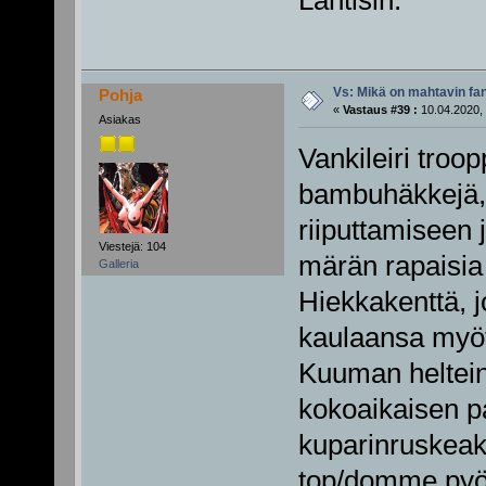
Lähtisin.
Vs: Mikä on mahtavin fan
Pohja
«
Vastaus #39 :
10.04.2020, 
Asiakas
Vankileiri troop
bambuhäkkejä, r
riiputtamiseen j
Viestejä: 104
märän rapaisia
Galleria
Hiekkakenttä, j
kaulaansa myöt
Kuuman helteine
kokoaikaisen p
kuparinruskeaks
top/domme pyör