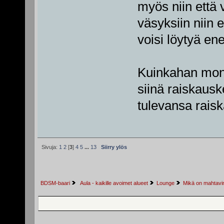
myös niin että v
väsyksiin niin 
voisi löytyä en
Kuinkahan monel
siinä raiskausk
tulevansa raisk
Sivuja:
1
2
[
3
]
4
5
...
13
Siirry ylös
BDSM-baari
 Aula - kaikille avoimet alueet
Lounge
Mikä on mahtavin