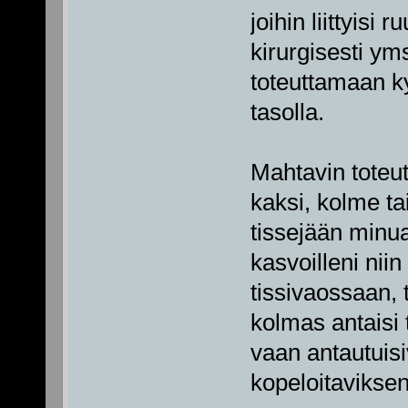
joihin liittyisi
kirurgisesti ym
toteuttamaan kys
tasolla.
Mahtavin toteut
kaksi, kolme tai
tissejään minua
kasvoilleni nii
tissivaossaan, t
kolmas antaisi 
vaan antautuis
kopeloitaviksen