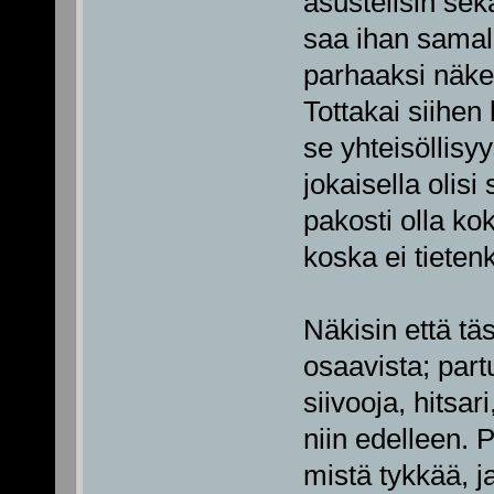
asustelisin sek
saa ihan samalla
parhaaksi näkee
Tottakai siihen
se yhteisöllisy
jokaisella olisi 
pakosti olla k
koska ei tieten
Näkisin että tä
osaavista; partu
siivooja, hitsa
niin edelleen. P
mistä tykkää, ja