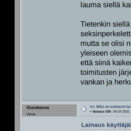
lauma siellä kai
Tietenkin siellä
seksinperkelett
mutta se olisi n
yleiseen olemi
että siinä kaike
toimitusten jär
vankan ja herku
Vs: Mikä on mahtavin fan
Ouroboros
«
Vastaus #38 :
06.04.2020, 
Vieras
Lainaus käyttäjäl