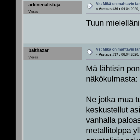
Vs: Mikä on mahtavin fan
arkinenalistuja
«
Vastaus #36 :
04.04.2020, 
Vieras
Tuun mielellän
Vs: Mikä on mahtavin fan
balthazar
«
Vastaus #37 :
06.04.2020, 
Vieras
Mä lähtisin po
näkökulmasta:
Ne jotka mua t
keskustellut asi
vanhalla paloa
metallitolppa yl