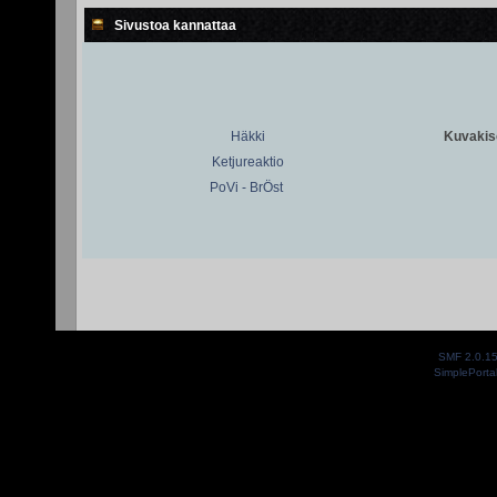
Sivustoa kannattaa
Häkki
Kuvakiso
Ketjureaktio
PoVi - BrÖst
SMF 2.0.1
SimplePorta