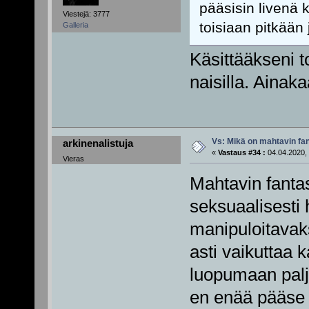
pääsisin livenä
Viestejä: 3777
toisiaan pitkään
Galleria
Käsittääkseni to
naisilla. Ainaka
Vs: Mikä on mahtavin fan
arkinenalistuja
«
Vastaus #34 :
04.04.2020, 
Vieras
Mahtavin fanta
seksuaalisesti 
manipuloitavaks
asti vaikuttaa k
luopumaan paljo
en enää pääse v