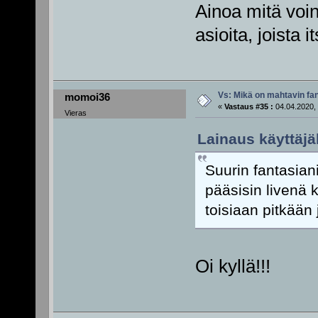
Ainoa mitä voi
asioita, joista 
Vs: Mikä on mahtavin fan
momoi36
«
Vastaus #35 :
04.04.2020, 
Vieras
Lainaus käyttäjäl
Suurin fantasiani
pääsisin livenä
toisiaan pitkään
Oi kyllä!!!