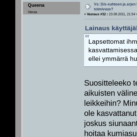
Vs: D/s-suhteen ja arjen
Queena
toimivuus?
Vieras
«
Vastaus #32 :
23.08.2011, 21:54 
Lainaus käyttäjäl
Lapsettomat ihmi
kasvattamisessa.
ellei ymmärrä h
Suositteleeko t
aikuisten välin
leikkeihin? Min
ole kasvattanut.
joskus siunaant
hoitaa kumiasu