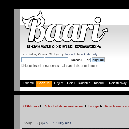
Tervetuloa,
Vieras
. Ole hyvä ja
kirjaudu
tai
rekisteröidy
.
Kirjautuaksesi anna tunnus, salasana ja istuntosi pituus
Etusivu
Foorumi
Ohjeet
Haku
Kalenteri
Kirjaudu
Rekisteröidy
BDSM-baari
 Aula - kaikille avoimet alueet
Lounge
D/s-suhteen ja ar
Sivuja:
1
2
[
3
]
4
5
...
7
Siirry alas