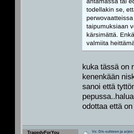
antamassa tai ede
todellakin se, et
perwovaatteissa 
taipumuksiaan vo
kärsimättä. Enkä
valmiita heittä
kuka tässä on r
kenenkään nisk
sanoi että tytt
pepussa..halua
odottaa että o
Vs: D/s-suhteen ja arjen
TragedyForYou