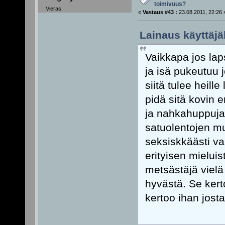
toimivuus?
Vieras
«
Vastaus #43 :
23.08.2011, 22:26 
Lainaus käyttäjäl
Vaikkapa jos laps
ja isä pukeutuu j
siitä tulee heil
pidä sitä kovin e
ja nahkahuppujak
satuolentojen mu
seksiskkäästi vai
erityisen mielui
metsästäjä vielä
hyvästä. Se kert
kertoo ihan josta