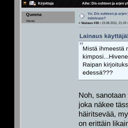
Kirjoittaja
Aihe: D/s-suhteen ja arjen y
Vs: D/s-suhteen ja arjen
Queena
toimivuus?
Vieras
«
Vastaus #30 :
23.08.2011, 21:33 
Lainaus käyttäjäl
Mistä ihmeestä nu
kimposi...Hivene
Raipan kirjoituk
edessä???
Noh, sanotaan v
joka näkee täss
häiritsevää, my
on erittäin lika