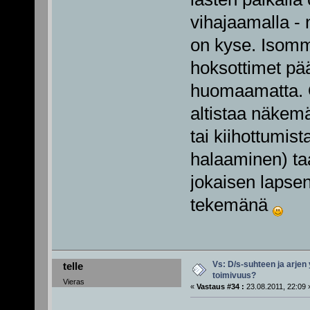
vihajaamalla - 
on kyse. Isommi
hoksottimet pää
huomaamatta. Ol
altistaa näkemä
tai kiihottumis
halaaminen) taa
jokaisen laps
tekemänä
Vs: D/s-suhteen ja arjen
telle
toimivuus?
Vieras
«
Vastaus #34 :
23.08.2011, 22:09 