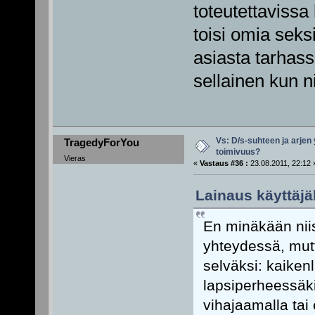
toteutettavissa
toisi omia seksi
asiasta tarhass
sellainen kun n
Vs: D/s-suhteen ja arjen
TragedyForYou
toimivuus?
Vieras
«
Vastaus #36 :
23.08.2011, 22:12 
Lainaus käyttäjäl
En minäkään niis
yhteydessä, mutt
selväksi: kaiken
lapsiperheessäkin
vihajaamalla tai 