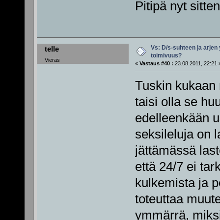
Pitipä nyt sit
Vs: D/s-suhteen ja arjen
telle
toimivuus?
Vieras
«
Vastaus #40 :
23.08.2011, 22:21 
Tuskin kukaan 
taisi olla se h
edelleenkään us
seksileluja on 
jättämässä laste
että 24/7 ei ta
kulkemista ja 
toteuttaa muute
ymmärrä, miksi 