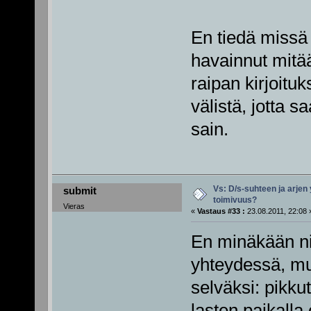
En tiedä missä
havainnut mitä
raipan kirjoituk
välistä, jotta 
sain.
Vs: D/s-suhteen ja arjen
submit
toimivuus?
Vieras
«
Vastaus #33 :
23.08.2011, 22:08 
En minäkään nii
yhteydessä, mut
selväksi: pikku
lasten paikalla 