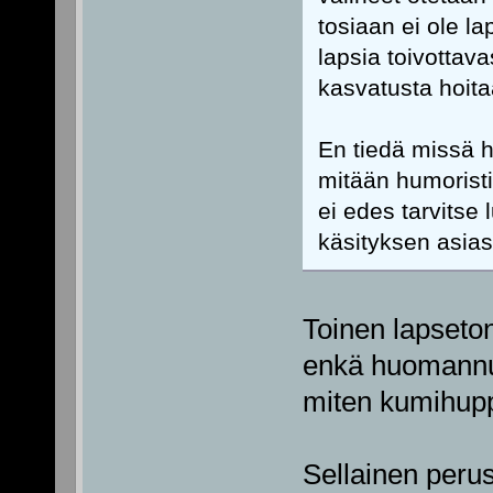
tosiaan ei ole la
lapsia toivottav
kasvatusta hoit
En tiedä missä h
mitään humoristi
ei edes tarvitse 
käsityksen asias
Toinen lapset
enkä huomannut
miten kumihuppu
Sellainen perus