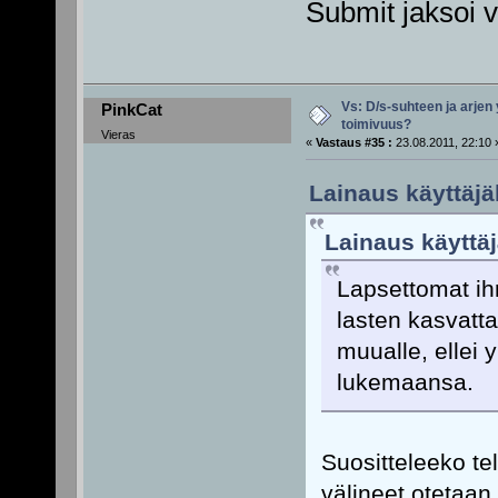
Submit jaksoi 
Vs: D/s-suhteen ja arjen
PinkCat
toimivuus?
Vieras
«
Vastaus #35 :
23.08.2011, 22:10 
Lainaus käyttäjä
Lainaus käyttäjä
Lapsettomat ihm
lasten kasvatt
muualle, ellei
lukemaansa.
Suositteleeko te
välineet otetaan