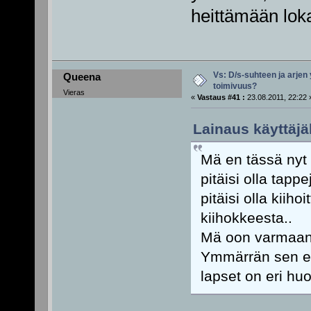
heittämään lok
Vs: D/s-suhteen ja arjen
Queena
toimivuus?
Vieras
«
Vastaus #41 :
23.08.2011, 22:22 
Lainaus käyttäjä
Mä en tässä nyt 
pitäisi olla tap
pitäisi olla kiih
kiihokkeesta..
Mä oon varmaan 
Ymmärrän sen ett
lapset on eri hu