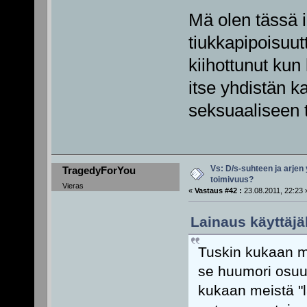
Mä olen tässä i
tiukkapipoisuutt
kiihottunut kun
itse yhdistän ka
seksuaaliseen 
Vs: D/s-suhteen ja arjen
TragedyForYou
toimivuus?
Vieras
«
Vastaus #42 :
23.08.2011, 22:23 
Lainaus käyttäjäl
Tuskin kukaan mo
se huumori osuu
kukaan meistä "la