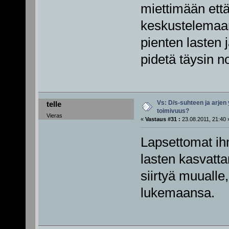
miettimään että
keskustelemaan
pienten lasten 
pidetä täysin n
Vs: D/s-suhteen ja arjen
telle
toimivuus?
Vieras
«
Vastaus #31 :
23.08.2011, 21:40 
Lapsettomat ihm
lasten kasvatt
siirtyä muuall
lukemaansa.