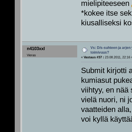
mielipiteeseen
*kokee itse se
kiusalliseksi k
Vs: D/s-suhteen ja arjen
n4103xxl
toimivuus?
Vieras
«
Vastaus #37 :
23.08.2011, 22:16 
Submit kirjotti
kumiasut pukea 
viihtyy, en nää
vielä nuori, ni 
vaatteiden alla
voi kyllä käyttä