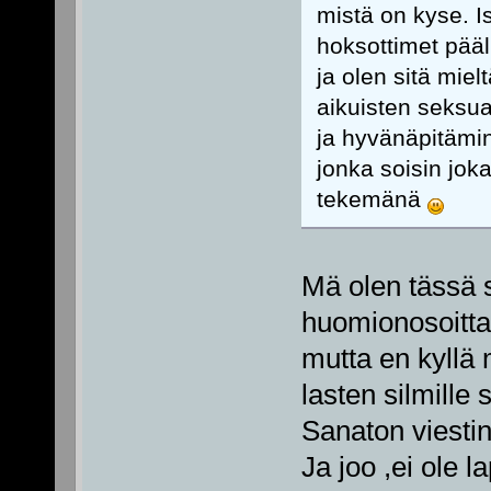
mistä on kyse. Is
hoksottimet pääl
ja olen sitä miel
aikuisten seksua
ja hyvänäpitämin
jonka soisin jo
tekemänä
Mä olen tässä 
huomionosoitta
mutta en kyllä 
lasten silmille 
Sanaton viestin
Ja joo ,ei ole l