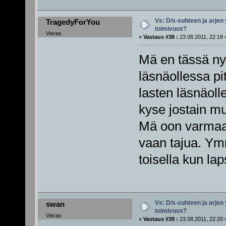
Vs: D/s-suhteen ja arjen
TragedyForYou
toimivuus?
Vieras
«
Vastaus #38 :
23.08.2011, 22:18 
Mä en tässä ny
läsnäollessa pi
lasten läsnäolle
kyse jostain mu
Mä oon varmaan
vaan tajua. Ymm
toisella kun la
Vs: D/s-suhteen ja arjen
swan
toimivuus?
Vieras
«
Vastaus #39 :
23.08.2011, 22:20 