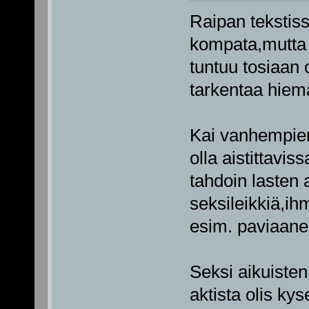
Raipan tekstiss
kompata,mutta 
tuntuu tosiaan 
tarkentaa hiema
Kai vanhempien 
olla aistittavis
tahdoin lasten a
seksileikkiä,ih
esim. paviaanei
Seksi aikuisten
aktista olis kys