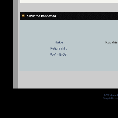
Sivustoa kannattaa
Häkki
Kuvakiso
Ketjureaktio
PoVi - BrÖst
SMF 2.0.1
SimplePorta