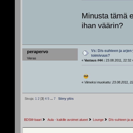
Minusta tämä ei
ihan väärin?
Vs: D/s-suhteen ja arjen
perapervo
toimivuus?
Vieras
«
Vastaus #44 :
23.08.2011, 22:32 
«
Viimeksi muokattu: 23.08.2011, 22:
Sivuja:
1
2
[
3
]
4
5
...
7
Siirry ylös
BDSM-baari
 Aula - kaikille avoimet alueet
Lounge
D/s-suhteen ja a